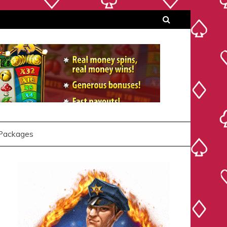
 Packages