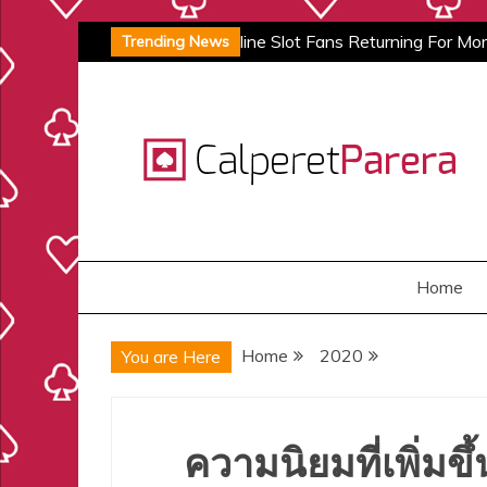
Skip
Creative Reels Keep Online Slot Fans Returning For Mor
Trending News
to
Symbol Presentation Experiences
Unique Bonus Even
content
Celebrate Positive Online Slot Entertainment Through 
Featuring Unique Themes And Rewarding Features
Creative Reels Keep Online Slot Fans Returning For Mor
Symbol Presentation Experiences
Unique Bonus Even
Calperet Parera
Celebrate Positive Online Slot Entertainment Through 
Featuring Unique Themes And Rewarding Features
Home
Home
2020
You are Here
ความนิยมที่เพิ่ม