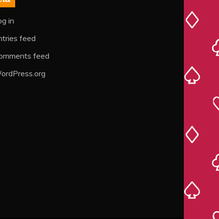
Featuring
B
Creative
og in
Symbol
ntries feed
Presentati
omments feed
on
ordPress.org
Experience
s
July 28, 2026