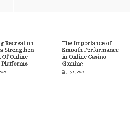
ng Recreation
The Importance of
s Strengthen
Smooth Performance
 Of Online
in Online Casino
 Platforms
Gaming
 2026
July 5, 2026