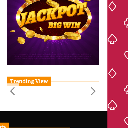
Trending View
Enjoy
Online Slot
Sessions
ta