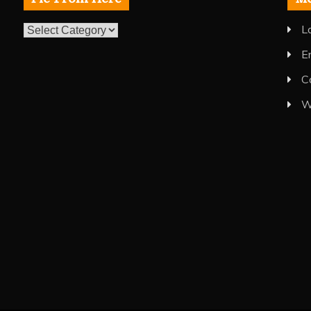
ring
Fans
que
Returning
Pic
L
mes
From
For More
E
Here
d
July 30, 2026
C
ding
W
ures
 2026