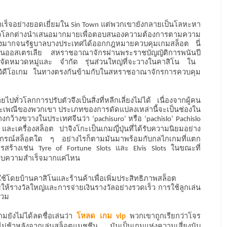
ร็จอย่างยอดเยี่ยมใน
แต่พวกเขายังกลายเป็นโลหะหา
Sin Town
ยงทั่วโลกต่างนำเสนอมากมายเพื่อตอบสนองความต้องการตามความ
างมากจนรัฐบาลบางประเทศได้ออกกฎหมายควบคุมเกมสล็อต
นี่
ในออสเตรเลีย
สหราชอาณาจักรผ่านพระราชบัญญัติการพนันปี
ดยจัดหมวดหมู่และ
จำกัด
รุ่นส่วนใหญ่ที่จะวางในคาสิโน
ใน
วิดีโอเกม
ในทางตรงกันข้ามกับในสหราชอาณาจักรการควบคุม
ั่วโลกการปรับตัวจึงเป็นสิ่งที่หลีกเลี่ยงไม่ได้
เนื่องจากผู้คน
ประเพณีของพวกเขา
ประเภทของการดัดแปลงเหล่านี้จะเป็นช่องใน
ย่างกว้างขวางในประเทศจีนว่า
หรือ
‘pachisuro’
‘pachislo’ Pachislo
และเครื่องสล็อต
ปาจิงโกะเป็นเกมญี่ปุ่นที่ได้รับความนิยมอย่าง
o
กรณ์สล็อตใด
ๆ
อย่างไรก็ตามมันมาพร้อมกับกลไกเกมที่แตก
รสร้างเช่น
และ
ในขณะที่
Tyre of Fortune Slots
Elvis Slots
ะสบความสำเร็จมากแค่ไหน
ใช้โดยบ้านคาสิโนและร้านค้าเพื่อเพิ่มประสิทธิภาพสล็อต
การให้รางวัลใหญ่และการจ่ายเงินรางวัลอย่างรวดเร็ว
การใช้ลูกเล่น
่วม
มยังไม่ได้ลดชื่อเล่นว่า
พวกเขาถูกเรียกว่าโจร
โหลด เกม vip
ในไม่ช้าหลังจากเล่นสล็อตแมชชีน
มันเป็นเกมแห่งความเสี่ยงนับ