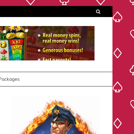
 Packages