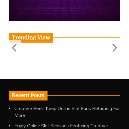
Trending View
Enjoy Online
Slot Sessions
Featuring
Creative
Symbol
Recent Posts
Presentation
Creative Reels Keep Online Slot Fans Returning For
Experiences
More
July 28, 2026
Enjoy Online Slot Sessions Featuring Creative