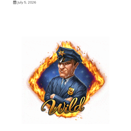
July 5, 2026