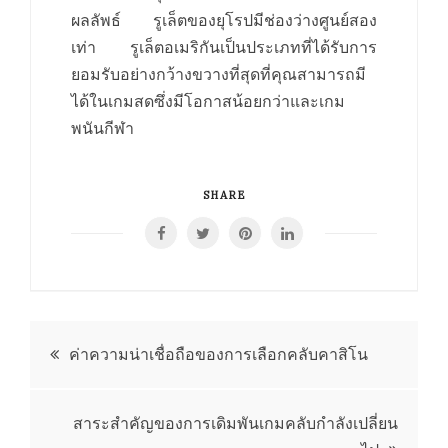
ผลลัพธ์ รูเล็ตของยุโรปมีช่องว่างศูนย์สอง
เท่า รูเล็ตอเมริกันเป็นประเภทที่ได้รับการ
ยอมรับอย่างกว้างขวางที่สุดที่คุณสามารถมี
ได้ในเกมสดซึ่งมีโอกาสน้อยกว่าและเกม
พนันกีฬา
SHARE
Post
ค่าความน่าเชื่อถือของการเลือกคลับคาสิโน
navigation
สาระสำคัญของการเดิมพันเกมคลับกำลังเปลี่ยน