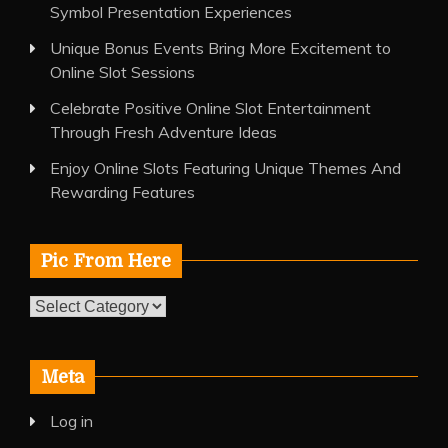
Symbol Presentation Experiences
Unique Bonus Events Bring More Excitement to
Online Slot Sessions
Celebrate Positive Online Slot Entertainment
Through Fresh Adventure Ideas
Enjoy Online Slots Featuring Unique Themes And
Rewarding Features
Pic From Here
Pic
From
Here
Meta
Log in