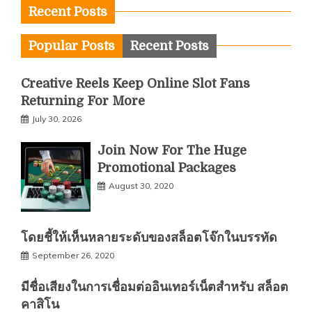
Recent Posts
Popular Posts
Recent Posts
Creative Reels Keep Online Slot Fans
Returning For More
July 30, 2026
Join Now For The Huge
Promotional Packages
August 30, 2020
โดยชี้ให้เห็นหลายระดับของสล็อตโจ๊กในบรรทัด
September 26, 2020
มีชื่อเสียงในการเชื่อมต่ออินเทอร์เน็ตสำหรับ สล็อต
คาสิโน