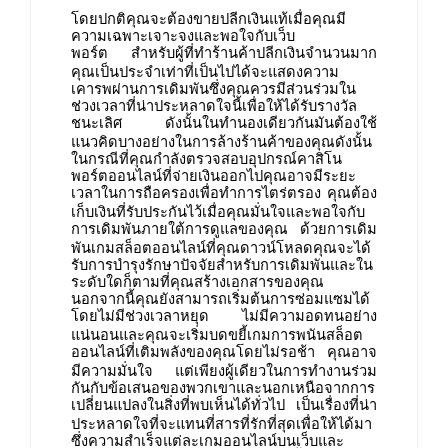
โดยปกติคุณจะต้องขายปลีกเงินแท้เมื่อคุณมี
ความเฉพาะเจาะจงและพอใจกับเว็บ
พอร์ต
สำหรับผู้ที่ทำร้านค้าปลีกเงินจำนวนมาก
คุณเป็นประจำเท่าที่เป็นไปได้จะแสดงความ
เคารพผ่านการเดิมพันซึ่งคุณควรมีส่วนร่วมใน
ช่วงเวลาที่น่าประหลาดใจนี้เพื่อให้ได้รับรางวัล
ชนะเลิศ
ดังนั้นในทำนองเดียวกันมันต้องใช้
แนวคิดบางอย่างในการล้างร้านค้าของคุณดังนั้น
ในกรณีที่คุณกำลังตรวจสอบอุปกรณ์คาสิโน
พอร์ตออนไลน์ที่จ่ายเงินออกไปคุณอาจมีระยะ
เวลาในการถือครองเพื่อทำการไตร่ตรอง
คุณต้อง
เก็บเงินที่รับประกันไว้เมื่อคุณมั่นใจและพอใจกับ
การเดิมพันภายใต้การดูแลของคุณ
ด้วยการเดิม
พันเกมสล็อตออนไลน์ที่คุณดาวน์โหลดคุณจะได้
รับการบำรุงรักษาปัจจัยสำหรับการเดิมพันและใน
ระดับใดก็ตามที่คุณสร้างเอกสารของคุณ
นอกจากนี้คุณยังสามารถเริ่มต้นการซ่อมแซมได้
โดยไม่มีช่วงเวลาหยุด
ไม่มีความอดทนอย่าง
แน่นอนและคุณจะเริ่มบดขยี้เกมการพนันสล็อต
ออนไลน์ที่เติมพลังของคุณโดยไม่รอช้า
คุณอาจ
มีความมั่นใจ
แต่เพียงผู้เดียวในการทำงานร่วม
กันกับข้อเสนอของพวกเขาและนอกเหนือจากการ
เปลี่ยนแปลงในสิ่งที่พบเห็นได้ทั่วไป
เป็นเรื่องที่น่า
ประหลาดใจที่จะแทนที่สารที่รักที่สุดเพื่อให้ได้มา
ซึ่งความสำเร็จแต่ละเกมออนไลน์บนเว็บและ