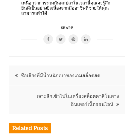
เหนือกว่าการรวมกันตกปลาในเวลานี้คุณจะรู้สึก
ยินดีเป็นอย่างยิ่งเนื่องจากมืออาชีพที่ช่วยให้คุณ
สามารถทำได้
SHARE
Post
ชื่อเสียงที่มีน้ำหนักเบาของเกมสล็อตสด
navigation
เจาะลึกเข้าไปในเครื่องสล็อตคาสิโนทาง
อินเทอร์เน็ตออนไลน์
Related Posts