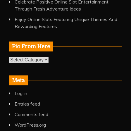
Celebrate Positive Online Slot Entertainment
Through Fresh Adventure Ideas
Enjoy Online Slots Featuring Unique Themes And
Rewarding Features
Pic From Here
Pic
From
Here
Meta
Log in
Entries feed
Comments feed
WordPress.org