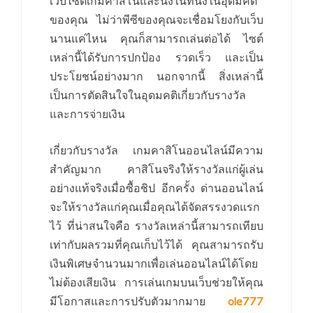
เว็บไซต์เกมคาสิโนและนั่งในที่นั่งในอุดมคติ
ของคุณ ไม่ว่าพีซีของคุณจะเชื่อมโยงกับเว็บ
นานแค่ไหน คุณก็สามารถเล่นต่อได้ ไซต์
เหล่านี้ได้รับการปกป้อง รวดเร็ว และเป็น
ประโยชน์อย่างมาก นอกจากนี้ สิ่งเหล่านี้
เป็นการตัดสินใจในอุดมคติเกี่ยวกับรางวัล
และการจ่ายเงิน
เกี่ยวกับรางวัล เกมคาสิโนออนไลน์มีความ
สำคัญมาก คาสิโนจริงให้รางวัลแก่ผู้เล่น
อย่างแท้จริงเมื่อซื้อชิป อีกครั้ง ด่านออนไลน์
จะให้รางวัลแก่คุณเมื่อคุณได้จัดสรรงวดแรก
ไว้ ที่น่าสนใจคือ รางวัลเหล่านี้สามารถเทียบ
เท่ากับผลรวมที่คุณเก็บไว้ได้ คุณสามารถรับ
เงินพิเศษจำนวนมากเพื่อเล่นออนไลน์ได้โดย
ไม่ต้องเสียเงิน การเล่นเกมบนเว็บช่วยให้คุณ
มีโอกาสและการปรับตัวมากมาย
ole777