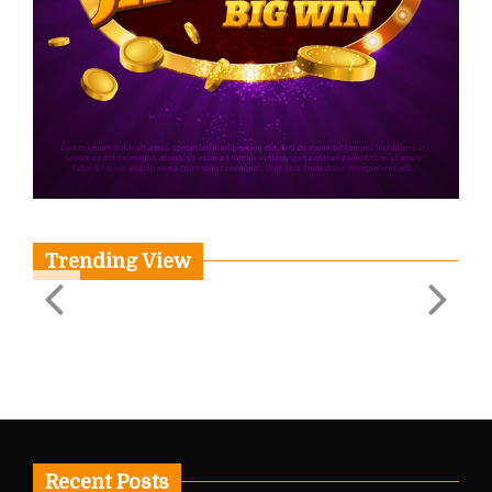
Trending View
Enjoy Online
Slot Sessions
Featuring
Creative
Symbol
Recent Posts