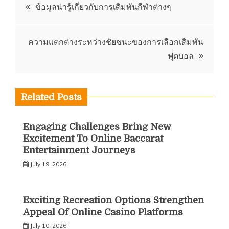
Post
ข้อมูลน่ารู้เกี่ยวกับการเดิมพันกีฬาต่างๆ
navigation
ความแตกต่างระหว่างชัยชนะของการเลือกเดิมพัน
ฟุตบอล
Related Posts
Engaging Challenges Bring New
Excitement To Online Baccarat
Entertainment Journeys
July 19, 2026
Exciting Recreation Options Strengthen
Appeal Of Online Casino Platforms
July 10, 2026