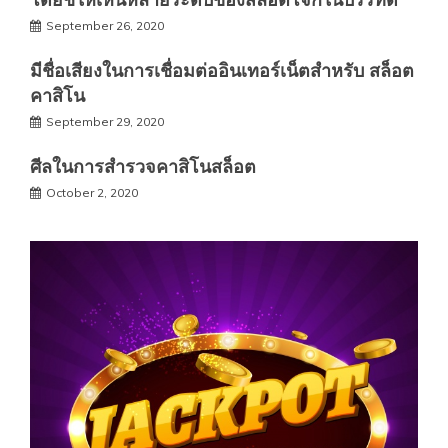
โดยชี้ให้เห็นหลายระดับของสล็อตโจ๊กในบรรทัด
September 26, 2020
มีชื่อเสียงในการเชื่อมต่ออินเทอร์เน็ตสำหรับ สล็อต
คาสิโน
September 29, 2020
ศีลในการสำรวจคาสิโนสล็อต
October 2, 2020