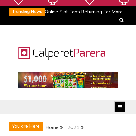
Skip
Creative Reels Keep Online Slot Fans Returning For More
Trending News
to
Enjoy Online Slot Sessions Featuring Creative Symbol
content
Presentation Experiences
Unique Bonus Events Bring
More Excitement to Online Slot Sessions
Celebrate
Positive Online Slot Entertainment Through Fresh
Adventure Ideas
Enjoy Online Slots Featuring Unique
Themes And Rewarding Features
Calperet Parera
Creative Reels Keep Online Slot Fans Returning For More
Enjoy Online Slot Sessions Featuring Creative Symbol
Presentation Experiences
Unique Bonus Events Bring
More Excitement to Online Slot Sessions
Celebrate
Positive Online Slot Entertainment Through Fresh
Adventure Ideas
Enjoy Online Slots Featuring Unique
Themes And Rewarding Features
You are Here
Home
2021