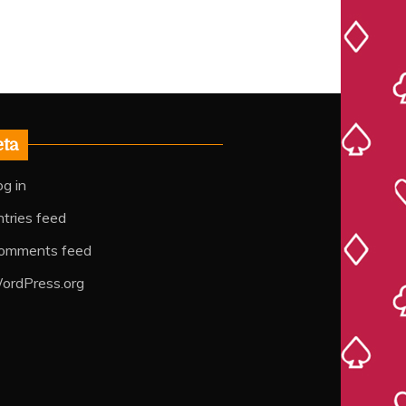
Featuring
B
Creative
Symbol
Presentati
on
ta
Experience
s
og in
July 28, 2026
ntries feed
omments feed
ordPress.org