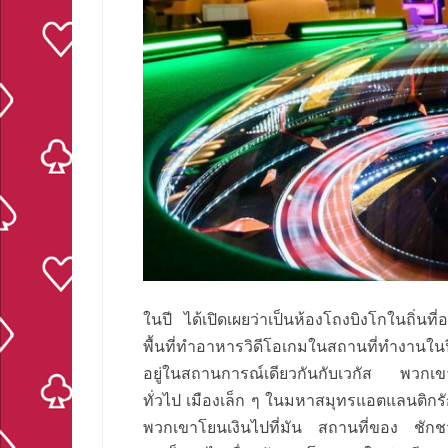
ในปี ได้เปิดเผยว่าเป็นห้องโถงบิงโกในถิ่น
พื้นที่ทำอาหารวิดีโอเกมในสถานที่ทำงานใน
อยู่ในสถานการณ์เดียวกันกับเวกัส พวกเขาค
ทั่วไป เมืองเล็ก ๆ ในมหาสมุทรแอตแลนติกรั
พวกเขาโยนเงินไปที่มัน สถานที่ของ ชักช