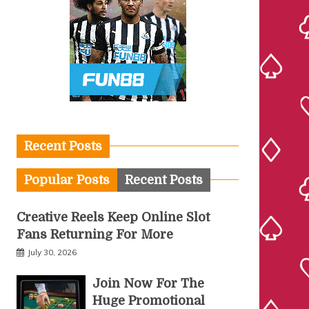
Recent Posts
Popular Posts
Recent Posts
Creative Reels Keep Online Slot
Fans Returning For More
July 30, 2026
Join Now For The
Huge Promotional