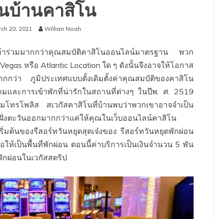
ในบ้านคาสิโน
ch 20, 2021
Willian Noah
ู้เข้าร่วมมากกว่าคุณสมบัติคาสิโนออนไลน์มาตรฐาน พวก
Vegas หรือ Atlantic Location ใด ๆ ดังนั้นจึงอาจให้โอกาส
จมากกว่า ภูมิประเทศแบบดั้งเดิมตั้งค่าคุณสมบัติของคาสิโน
ยงามและการเข้าพักที่น่ารักในสถานที่ต่างๆ ในปีพ. ศ. 2519
โทรโพลิส สเวกัสคาสิโนที่บ้านพบว่าพวกเขาอาจจำเป็น
ยฝั่งตะวันออกมากกว่าแค่ให้คุณในเว็บออนไลน์คาสิโน
่มต้นของรีสอร์ทวันหยุดสุดเจ๋งของ รีสอร์ทวันหยุดพักผ่อน
ให้เป็นพื้นที่พักผ่อน ตอนนี้ค่าบริการเป็นเงินจำนวน 5 พัน
พักผ่อนในเวกัสสตริป