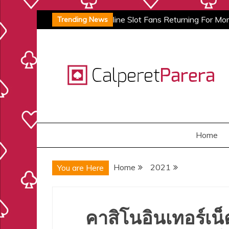
Skip
Creative Reels Keep Online Slot Fans Returning For Mor
Trending News
to
Symbol Presentation Experiences
Unique Bonus Even
content
Celebrate Positive Online Slot Entertainment Through F
Featuring Unique Themes And Rewarding Features
Creative Reels Keep Online Slot Fans Returning For Mor
Symbol Presentation Experiences
Unique Bonus Even
Calperet Parera
Celebrate Positive Online Slot Entertainment Through F
Featuring Unique Themes And Rewarding Features
Home
Home
2021
You are Here
คาสิโนอินเทอร์เ