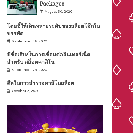
Packages
August 30, 2020
โดยชี้ให้เห็นหลายระดับของสล็อตโจ๊กใน
บรรทัด
September 26, 2020
มีชื่อเสียงในการเชื่อมต่ออินเทอร์เน็ต
สำหรับ สล็อตคาสิโน
September 29, 2020
ศีลในการสำรวจคาสิโนสล็อต
October 2, 2020