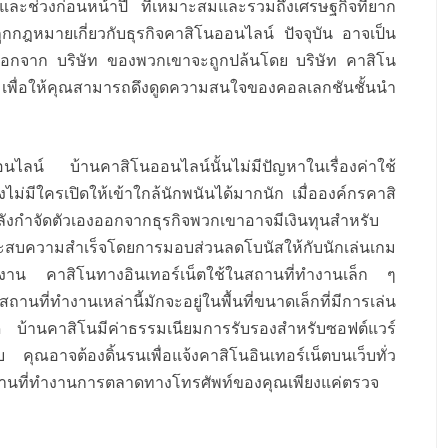
และช่วงก่อนหน้าปี ที่เหมาะสมและรวมถึงเศรษฐกิจที่ยาก
กกฎหมายเกี่ยวกับธุรกิจคาสิโนออนไลน์ ปัจจุบัน อาจเป็น
ลกนอกจาก บริษัท ของพวกเขาจะถูกปล้นโดย บริษัท คาสิโน
่ เพื่อให้คุณสามารถดึงดูดความสนใจของคอลเลกชันชั้นนำ
อนไลน์ บ้านคาสิโนออนไลน์นั้นไม่มีปัญหาในเรื่องค่าใช้
งไม่มีใครเปิดให้เข้าใกล้นักพนันได้มากนัก เมื่อองค์กรคาสิ
กำลังกำจัดตัวเองออกจากธุรกิจพวกเขาอาจมีเงินทุนสำหรับ
ะสบความสำเร็จโดยการมอบส่วนลดโบนัสให้กับนักเล่นเกม
แต่งงาน คาสิโนทางอินเทอร์เน็ตใช้ในสถานที่ทำงานเล็ก ๆ
ที่ทำงานเหล่านี้มักจะอยู่ในพื้นที่ขนาดเล็กที่มีการเล่น
 บ้านคาสิโนมีค่าธรรมเนียมการรับรองสำหรับซอฟต์แวร์
ุณอาจต้องดิ้นรนเพื่อแจ้งคาสิโนอินเทอร์เน็ตบนเว็บทั่ว
านสถานที่ทำงานการตลาดทางโทรศัพท์ของคุณเพียงแค่ตรวจ