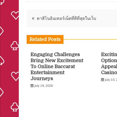
Post
คาสิโนอินเทอร์เน็ตที่ดีที่สุดในเว็บ
navigation
Related Posts
Engaging Challenges
Exciti
Bring New Excitement
Option
To Online Baccarat
Appeal
Entertainment
Casino
Journeys
July 10,
July 19, 2026