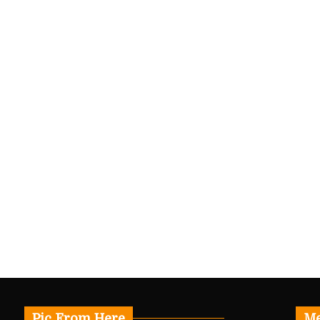
oy
Creative
ine
Reels Keep
ts
Online Slot
Pic From Here
Me