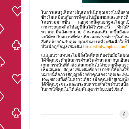
ในการเล่นรูเล็ตทางอินเทอร์เน็ตคุณควรไปที่ปล
ข้างไม่เหมือนกับการที่คุณไปเยี่ยมชมและแสดงท
โดยรวมมากขึ้น
นอกจากนี้คุณอาจจะไม่ถูกเ
สามารถถูกผลิตให้อยู่ที่นั่นได้ในขณะนี้
ทีมได้
พวกเขามีพลังมากมาย
จำนวนคุณที่มากขึ้นยังคง
จะได้พบกับสถานที่ท่องเที่ยวและสุราต่างๆในทำนอง
สิ่งที่คล้ายกันกับคุณ
คุณสามารถที่จะฟังเมื่อใด
ที่นี่เพื่อดูข้อมูลเพิ่มเติม
https://imiwinplus.com/
แน่นอนว่าแทบจะไม่มีสิ่งใดที่คุณต้องรับมือในขณะท
ได้ที่คุณจะดำเนินการผ่านเงินจำนวนมากบนอินเท
เกมการพนันที่กำลังเล่นเกมมันไม่ง่ายเลยที่คุณจะ
เห็นเงินสด
ปัญหาเพิ่มเติมคือการบังคับให้ลองใช้บ
หมายนี้คือการสัญญาด้วยตัวคุณเองว่าคุณจะเห็
ของแบ๊งค์ในคราวเดียว
เมื่อคุณเข้าสู่เกมเพี
10%
ได้ที่คุณจะชนะและประสบความสำเร็จจำนวนนี้อาจเ
ในกรณีที่คุณไม่ได้เดิมพันสูงกว่าสิบเปอร์เซ็นต์