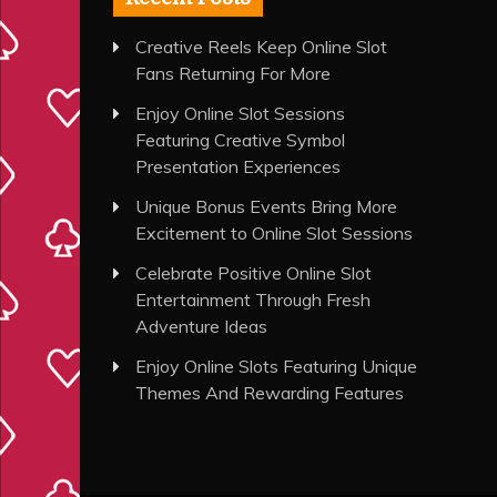
Featu
Uni
Creative Reels Keep Online Slot
Fans Returning For More
The
Enjoy Online Slot Sessions
An
Featuring Creative Symbol
Rewar
Presentation Experiences
Feat
Unique Bonus Events Bring More
July 20,
Excitement to Online Slot Sessions
Celebrate Positive Online Slot
Entertainment Through Fresh
Adventure Ideas
Enjoy Online Slots Featuring Unique
Themes And Rewarding Features