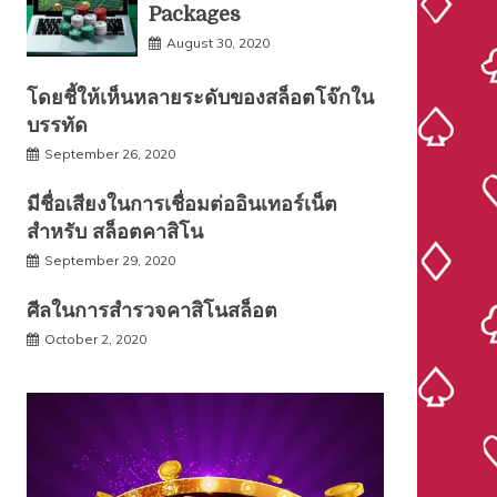
Packages
August 30, 2020
โดยชี้ให้เห็นหลายระดับของสล็อตโจ๊กใน
บรรทัด
September 26, 2020
มีชื่อเสียงในการเชื่อมต่ออินเทอร์เน็ต
สำหรับ สล็อตคาสิโน
September 29, 2020
ศีลในการสำรวจคาสิโนสล็อต
October 2, 2020