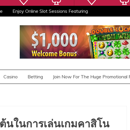
e
Enjoy Online Slot Sessions Featuring Creative
ts Bring More Excitement to Online Slot Sessions
Fresh Adventure Ideas
Enjoy Online Slots
e
Enjoy Online Slot Sessions Featuring Creative
ts Bring More Excitement to Online Slot Sessions
Fresh Adventure Ideas
Enjoy Online Slots
Casino
Betting
Join Now For The Huge Promotional
่นเต้นในการเล่นเกมคาสิโน