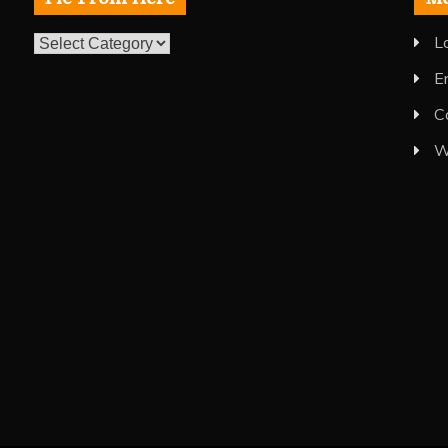
ring
Fans
que
Returning
Pic
L
mes
From
For More
E
Here
d
July 30, 2026
C
ding
W
ures
 2026