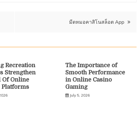
มีดหมอคาสิโนสล็อต App
ng Recreation
The Importance of
s Strengthen
Smooth Performance
 Of Online
in Online Casino
 Platforms
Gaming
 2026
July 5, 2026