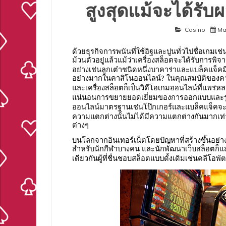
สูงสุดแม้จะได้รับผ
Casino
Ma
ด้วยธุรกิจการพนันที่ใช้อิฐและปูนทั่วไปชื่อเกมเช
ม้วนตัวอยู่แล้วแม้ว่าเครื่องสล็อตจะได้รับการพิ
อย่างเช่นลูกเต๋าชนิดหนึ่งบาคาร่าและแบล็คแจ็ค
อย่างมากในคาสิโนออนไลน์
ในคุณสมบัติของคาส
?
และเครื่องสล็อตก็เป็นวิดีโอเกมออนไลน์ที่แพร่ห
แน่นอนการขยายยอดเยี่ยมของการออกแบบและรูป
ออนไลน์มาตรฐานเช่นโป๊กเกอร์และแบล็คแจ็คจะ
ความแตกต่างนั้นไม่ได้มีความแตกต่างกันมากเท
ต่างๆ
บนโลกจากอินเทอร์เน็ตโดยปัญหาที่สร้างขึ้นอย่
สำหรับนักกีฬาบางคน
และนักพัฒนาเว็บสล็อตก็
เดียวกันผู้ที่ชื่นชอบสล็อตแบบดั้งเดิมเช่นคลีโอพ