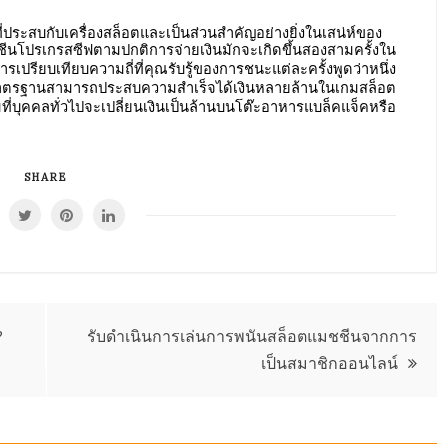
ี่ประสบกับเครื่องสล็อตและเป็นส่วนสำคัญอย่างยิ่งในเสน่ห์ของ
ีนโปรเกรสซีฟตามปกติการจ่ายเงินมักจะเกิดขึ้นสองสามครั้งใน
รเปรียบเทียบความถี่ที่คุณรับรู้ของการชนะแต่ละครั้งพูดว่าหนึ่ง
ิงมาตรฐานสามารถประสบความสำเร็จได้เงินหลายล้านในเกมสล็อต
ที่บุคคลทั่วไปจะเปลี่ยนเงินเป็นล้านบนโต๊ะอาหารแบล็คแจ็คหรือ
SHARE
?
รับดำเนินการเล่นการพนันสล็อตแมชชีนจากการ
เป็นสมาชิกออนไลน์