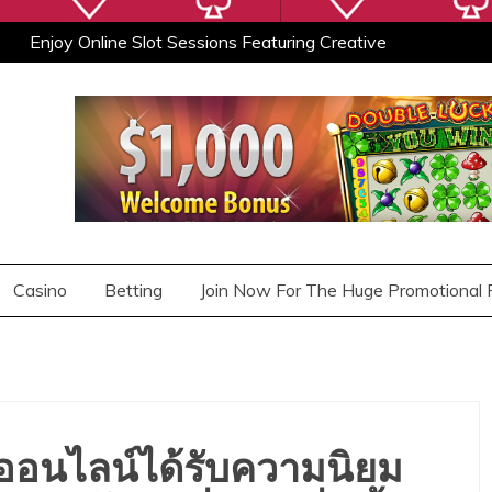
Enjoy Online Slot Sessions Featuring Creative
 Bring More Excitement to Online Slot Sessions
sh Adventure Ideas
Enjoy Online Slots Featuring
Enjoy Online Slot Sessions Featuring Creative
 Bring More Excitement to Online Slot Sessions
sh Adventure Ideas
Enjoy Online Slots Featuring
Casino
Betting
Join Now For The Huge Promotional
อนไลน์ได้รับความนิยม