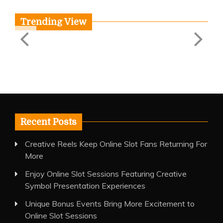
Trending View
Enjoy Online
Slot Sessions
Featuring
Creative
Symbol
Recent Posts
Presentation
Creative Reels Keep Online Slot Fans Returning For
Experiences
More
July 28, 2026
Enjoy Online Slot Sessions Featuring Creative
Symbol Presentation Experiences
Unique Bonus Events Bring More Excitement to
Online Slot Sessions