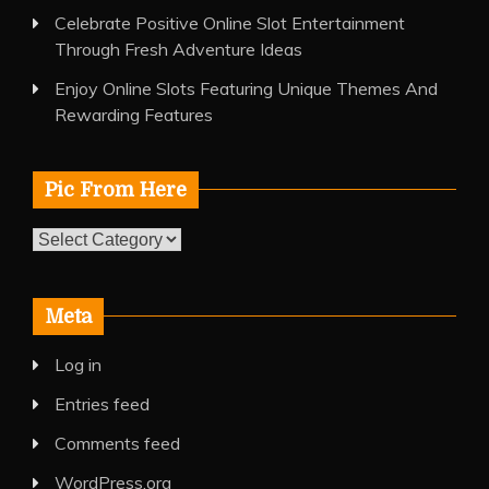
Celebrate Positive Online Slot Entertainment
Through Fresh Adventure Ideas
Enjoy Online Slots Featuring Unique Themes And
Rewarding Features
Pic From Here
Pic
From
Here
Meta
Log in
Entries feed
Comments feed
WordPress.org