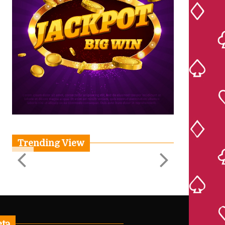
Trending View
Enjoy
Online Slot
Sessions
ta