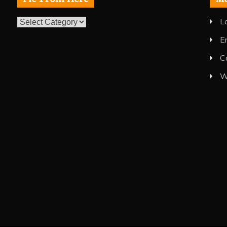
ring
Fans
que
Returning
Pic
L
mes
From
For More
E
Here
d
July 30, 2026
C
ding
W
ures
 2026