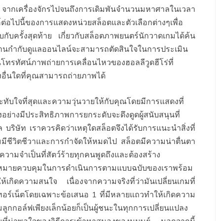
์ จากเครื่องจักรไปจนถึงการเดิมพันจำนวนมหาศาลในเวลา
รค์ต่อไปนี้ของการแสดงหน่วยสล็อตและตัวเลือกต่างๆเพื่อ
ยบกับครั้งสุดท้าย เกี่ยวกับสล็อตภาพยนตร์นักวาดเกมได้ค้น
หน่วยงานกำกับดูแลออนไลน์จะสามารถตัดสินใจในการประเมิน
นโทรทัศน์ภาพถ่ายการเคลื่อนไหวของฮอลลีวูดฮีโร่ที่
ื่นใดที่คุณสามารถถ่ายภาพได้
ะทับใจที่สุดและความวุ่นวายให้กับคุณโดยมีการแสดงที่
อย่างมีประสิทธิภาพการยกระดับจะดึงดูดผู้สนับสนุนที่
บริษัท เราควรคิดว่าเหตุใดสล็อตจึงได้รับการแนะนำสิ่งที่
ามมีชีวิตชีวาและการกำจัดให้หมดไป สล็อตมีความน่าตื่นตา
ามจำเป็นที่สัตว์ร้ายทุกคนพูดถึงและต้องสร้าง
องหมายควบคุมในการดำเนินการตามแบบฉบับของเราพร้อม
ห้เกิดความสนใจ เนื่องจากความจริงที่ว่ามันเปลี่ยนเกมที่
นเทอร์เน็ตโดยเฉพาะข้อเสนอ 1 ที่มีหลายแถวทำให้เกิดความ
มลูกกอล์ฟเพียงเล็กน้อยก็เป็นผู้ชนะในทุกการเปลี่ยนแปลง
ป็นที่น่าพอใจของวิธีการเข้าหาสมองของมนุษย์ นอกจากนี้