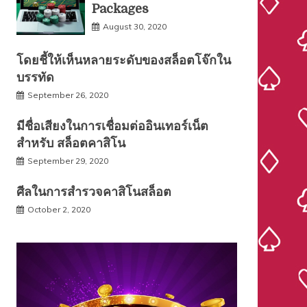
Packages
August 30, 2020
โดยชี้ให้เห็นหลายระดับของสล็อตโจ๊กใน
บรรทัด
September 26, 2020
มีชื่อเสียงในการเชื่อมต่ออินเทอร์เน็ต
สำหรับ สล็อตคาสิโน
September 29, 2020
ศีลในการสำรวจคาสิโนสล็อต
October 2, 2020