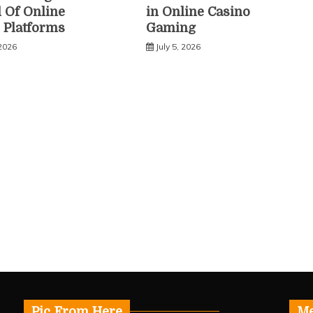
 Of Online
in Online Casino
 Platforms
Gaming
 2026
July 5, 2026
oy
Creative
ine
Reels Keep
ts
Online Slot
Pic From Here
Me