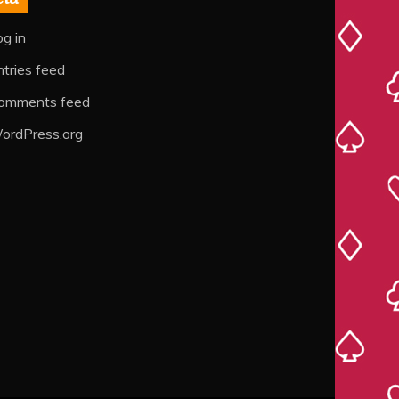
Featuring
B
Creative
og in
Symbol
ntries feed
Presentati
omments feed
on
ordPress.org
Experience
s
July 28, 2026