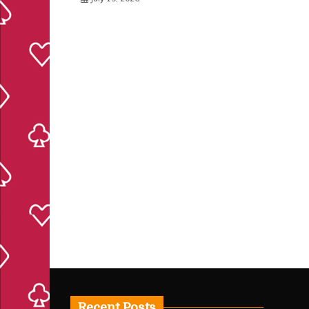
Enj
Onl
Slo
Recent Posts