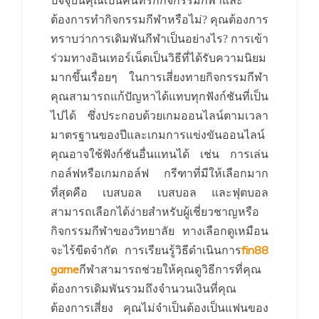
ปัจจุบันคุณเป็นคนที่รักกิจกรรมกีฬาและ
ต้องการทำกิจกรรมกีฬาหรือไม่? คุณต้องการ
ทราบว่าการเดิมพันกีฬาเป็นอย่างไร? การเข้า
ร่วมทางอินเทอร์เน็ตเป็นวิธีที่ได้รับความนิยม
มากขึ้นเรื่อยๆ ในการเสี่ยงทายกิจกรรมกีฬา
คุณสามารถแก้ปัญหาได้แทบทุกฟังก์ชันที่เป็น
ไปได้ ซึ่งประกอบด้วยเกมออนไลน์ตามเวลา
มาตรฐานของปีและเกมการแข่งขันออนไลน์
คุณอาจใช้ฟังก์ชันอื่นแทนได้ เช่น การเล่น
กอล์ฟหรือเกมกอล์ฟ กรีฑาที่มีให้เลือกมาก
ที่สุดคือ เบสบอล เบสบอล และฟุตบอล
สามารถเลือกได้ง่ายสำหรับผู้เชี่ยวชาญหรือ
กิจกรรมกีฬาของวิทยาลัย ทางเลือกดูเหมือน
fin88
จะไร้ขีดจำกัด การเรียนรู้วิธีดำเนินการ
game
กีฬาสามารถช่วยให้คุณดูวิธีการที่คุณ
ต้องการเดิมพันรวมถึงจำนวนเงินที่คุณ
ต้องการเสี่ยง คุณไม่จำเป็นต้องเป็นแฟนของ