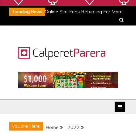
Skip
Creative Reels Keep Online Slot Fans Returning For More
Trending News
to
Enjoy Online Slot Sessions Featuring Creative Symbol
content
Presentation Experiences
Unique Bonus Events Bring
More Excitement to Online Slot Sessions
Celebrate
Positive Online Slot Entertainment Through Fresh
Adventure Ideas
Enjoy Online Slots Featuring Unique
Themes And Rewarding Features
Calperet Parera
Creative Reels Keep Online Slot Fans Returning For More
Enjoy Online Slot Sessions Featuring Creative Symbol
Presentation Experiences
Unique Bonus Events Bring
More Excitement to Online Slot Sessions
Celebrate
Positive Online Slot Entertainment Through Fresh
Adventure Ideas
Enjoy Online Slots Featuring Unique
Themes And Rewarding Features
You are Here
Home
2022