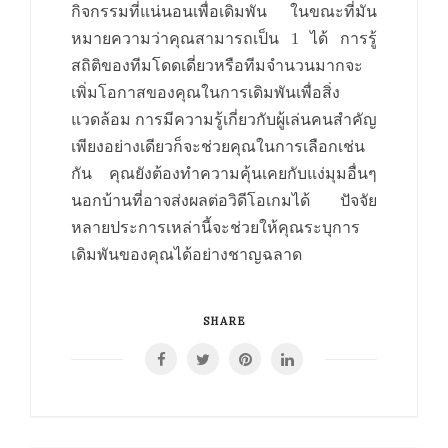
กิจกรรมที่แน่นอนเพื่อเดิมพัน ในขณะที่มัน
หมายความว่าคุณสามารถเป็น 1 ได้ การรู้
สถิติของทีมโดดเดี่ยวหรือทีมจำนวนมากจะ
เพิ่มโอกาสของคุณในการเดิมพันเพื่อสิ่ง
แวดล้อม การมีความรู้เกี่ยวกับผู้เล่นคนสำคัญ
เพียงอย่างเดียวก็จะช่วยคุณในการเลือกเช่น
กัน คุณยังต้องทำความคุ้นเคยกับแง่มุมอื่นๆ
นอกบ้านที่อาจส่งผลต่อวิดีโอเกมได้ ปัจจัย
หลายประการเหล่านี้จะช่วยให้คุณระบุการ
เดิมพันของคุณได้อย่างชาญฉลาด
SHARE