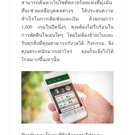
สามารถค้นหาเว็บไซต์หลายร้อยแห่งที่มุ่งมั่น
ที่จะช่วยเหลือบุคคลต่างๆ ให้ประสบความ
สำเร็จในการเดิมพันและเงิน ด้วยเกมกว่า
1,000 เกมในปีหนึ่งๆ คุณต้องไม่รีบร้อนใน
การตัดสินใจเล่นใดๆ โดยไม่ต้องย้ายเว็บและ
รับทุกสิ่งที่คุณสามารถกังวลได้ กิจกรรม. ยิ่ง
คุณตระหนักมากเท่าไหร่ คุณก็จะยิ่งไปได้
ไกลมากขึ้นเท่านั้น