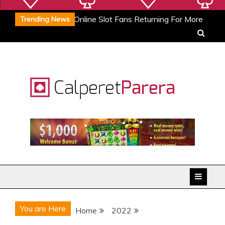
Skip
Creative Reels Keep Online Slot Fans Returning For More
Trending News
to
Enjoy Online Slot Sessions Featuring Creative Symbol
content
Presentation Experiences
Unique Bonus Events Bring
More Excitement to Online Slot Sessions
Celebrate
Positive Online Slot Entertainment Through Fresh
Adventure Ideas
Enjoy Online Slots Featuring Unique
Themes And Rewarding Features
Calperet Parera
Creative Reels Keep Online Slot Fans Returning For More
Enjoy Online Slot Sessions Featuring Creative Symbol
Presentation Experiences
Unique Bonus Events Bring
More Excitement to Online Slot Sessions
Celebrate
Positive Online Slot Entertainment Through Fresh
Adventure Ideas
Enjoy Online Slots Featuring Unique
Themes And Rewarding Features
You are Here
Home
2022