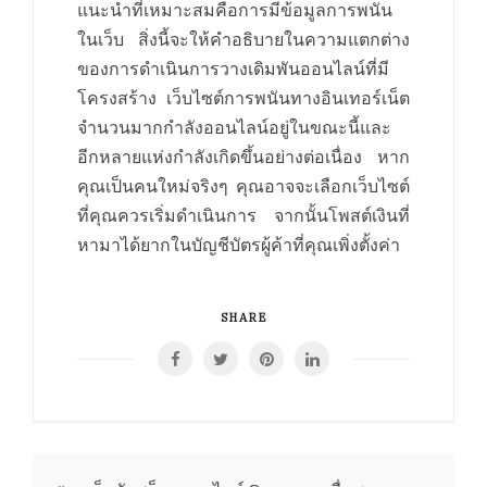
แนะนำที่เหมาะสมคือการมีข้อมูลการพนัน
ในเว็บ สิ่งนี้จะให้คำอธิบายในความแตกต่าง
ของการดำเนินการวางเดิมพันออนไลน์ที่มี
โครงสร้าง เว็บไซต์การพนันทางอินเทอร์เน็ต
จำนวนมากกำลังออนไลน์อยู่ในขณะนี้และ
อีกหลายแห่งกำลังเกิดขึ้นอย่างต่อเนื่อง หาก
คุณเป็นคนใหม่จริงๆ คุณอาจจะเลือกเว็บไซต์
ที่คุณควรเริ่มดำเนินการ จากนั้นโพสต์เงินที่
หามาได้ยากในบัญชีบัตรผู้ค้าที่คุณเพิ่งตั้งค่า
SHARE
Post