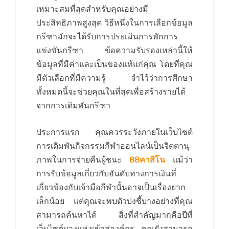
เหมาะสมที่สุดสำหรับคุณอย่างมี
ประสิทธิภาพสูงสุด วิธีหนึ่งในการเลือกข้อมูล
กรีฑามักจะได้รับการประเมินการพักการ
แข่งขันกรีฑา ข้อความรับรองเหล่านี้ให้
ข้อมูลที่มีค่าและเป็นของแท้แก่คุณ โดยที่คุณ
มีตัวเลือกที่มีความรู้ จำไว้ว่าการศึกษา
ทั้งหมดนี้จะช่วยคุณในที่สุดเพื่อสร้างรายได้
จากการเดิมพันกรีฑา
ประการแรก คุณควรระวังภายในเว็บไซต์
การเดิมพันกิจกรรมกีฬาออนไลน์เป็นจิตตานุ
ภาพในการจ่ายคืนผู้ชนะ
88
คาสิโน
แม้ว่า
การรับข้อมูลเกี่ยวกับอันดับทางการเงินที่
เกี่ยวข้องกับเจ้ามือกีฬานั้นอาจเป็นเรื่องยาก
เล็กน้อย แต่คุณจะพบตัวบ่งชี้บางอย่างที่คุณ
สามารถค้นหาได้ สิ่งที่สำคัญมากคือปีที่
เว็บไซต์บางแห่งเข้าสู่องค์กร คุณยังสามารถ