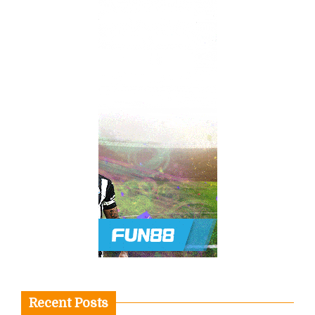
Recent Posts