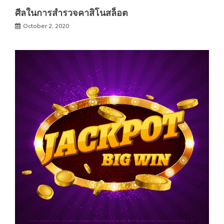
ศีลในการสำรวจคาสิโนสล็อต
October 2, 2020