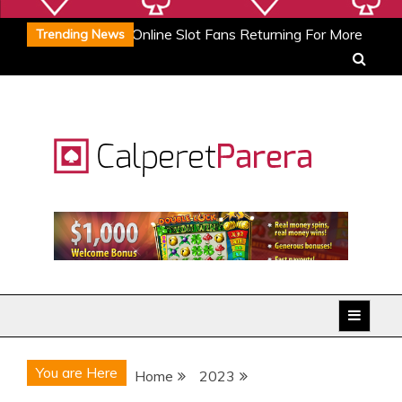
Skip
Creative Reels Keep Online Slot Fans Returning For More
Trending News
to
Enjoy Online Slot Sessions Featuring Creative Symbol
content
Presentation Experiences
Unique Bonus Events Bring
More Excitement to Online Slot Sessions
Celebrate
Positive Online Slot Entertainment Through Fresh
Adventure Ideas
Enjoy Online Slots Featuring Unique
Themes And Rewarding Features
Calperet Parera
Creative Reels Keep Online Slot Fans Returning For More
Enjoy Online Slot Sessions Featuring Creative Symbol
Presentation Experiences
Unique Bonus Events Bring
More Excitement to Online Slot Sessions
Celebrate
Positive Online Slot Entertainment Through Fresh
Adventure Ideas
Enjoy Online Slots Featuring Unique
Themes And Rewarding Features
You are Here
Home
2023