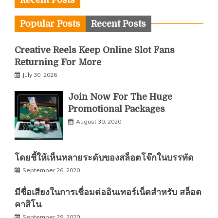
Recent Posts
Popular Posts
Recent Posts
Creative Reels Keep Online Slot Fans
Returning For More
July 30, 2026
Join Now For The Huge
Promotional Packages
August 30, 2020
โดยชี้ให้เห็นหลายระดับของสล็อตโจ๊กในบรรทัด
September 26, 2020
มีชื่อเสียงในการเชื่อมต่ออินเทอร์เน็ตสำหรับ สล็อต
คาสิโน
September 29, 2020