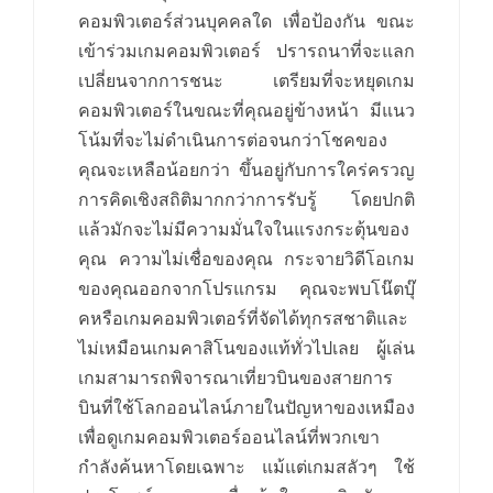
คอมพิวเตอร์ส่วนบุคคลใด เพื่อป้องกัน ขณะ
เข้าร่วมเกมคอมพิวเตอร์ ปรารถนาที่จะแลก
เปลี่ยนจากการชนะ เตรียมที่จะหยุดเกม
คอมพิวเตอร์ในขณะที่คุณอยู่ข้างหน้า มีแนว
โน้มที่จะไม่ดำเนินการต่อจนกว่าโชคของ
คุณจะเหลือน้อยกว่า ขึ้นอยู่กับการใคร่ครวญ
การคิดเชิงสถิติมากกว่าการรับรู้ โดยปกติ
แล้วมักจะไม่มีความมั่นใจในแรงกระตุ้นของ
คุณ ความไม่เชื่อของคุณ กระจายวิดีโอเกม
ของคุณออกจากโปรแกรม คุณจะพบโน๊ตบุ๊
คหรือเกมคอมพิวเตอร์ที่จัดได้ทุกรสชาติและ
ไม่เหมือนเกมคาสิโนของแท้ทั่วไปเลย ผู้เล่น
เกมสามารถพิจารณาเที่ยวบินของสายการ
บินที่ใช้โลกออนไลน์ภายในปัญหาของเหมือง
เพื่อดูเกมคอมพิวเตอร์ออนไลน์ที่พวกเขา
กำลังค้นหาโดยเฉพาะ แม้แต่เกมสลัวๆ ใช้