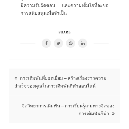
มีความรับผิดชอบ และความเต็มใจที่จะขอ
การสนับสนุนเมื่อจำเป็น
SHARE
Post
การเดิมพันที่ยอดเยี่ยม – สร้างเรื่องราวความ
สำเร็จของคุณในการเดิมพันกีฬาออนไลน์
navigation
จิตวิทยาการเดิมพัน – การเรียนรู้เกมทางจิตของ
การเดิมพันกีฬา