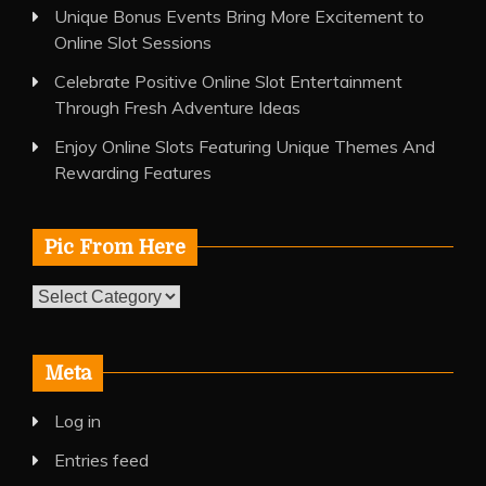
Unique Bonus Events Bring More Excitement to
Online Slot Sessions
Celebrate Positive Online Slot Entertainment
Through Fresh Adventure Ideas
Enjoy Online Slots Featuring Unique Themes And
Rewarding Features
Pic From Here
Pic
From
Here
Meta
Log in
Entries feed