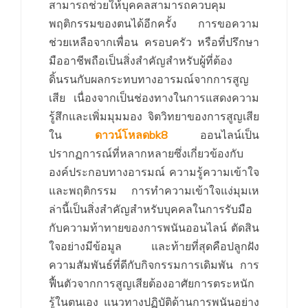
สามารถช่วยให้บุคคลสามารถควบคุม
พฤติกรรมของตนได้อีกครั้ง การขอความ
ช่วยเหลือจากเพื่อน ครอบครัว หรือที่ปรึกษา
มืออาชีพถือเป็นสิ่งสำคัญสำหรับผู้ที่ต้อง
ดิ้นรนกับผลกระทบทางอารมณ์จากการสูญ
เสีย เนื่องจากเป็นช่องทางในการแสดงความ
รู้สึกและเพิ่มมุมมอง จิตวิทยาของการสูญเสีย
ใน
ดาวน์โหลดbk8
ออนไลน์เป็น
ปรากฏการณ์ที่หลากหลายซึ่งเกี่ยวข้องกับ
องค์ประกอบทางอารมณ์ ความรู้ความเข้าใจ
และพฤติกรรม การทำความเข้าใจแง่มุมเห
ล่านี้เป็นสิ่งสำคัญสำหรับบุคคลในการรับมือ
กับความท้าทายของการพนันออนไลน์ ตัดสิน
ใจอย่างมีข้อมูล และท้ายที่สุดคือปลูกฝัง
ความสัมพันธ์ที่ดีกับกิจกรรมการเดิมพัน การ
ฟื้นตัวจากการสูญเสียต้องอาศัยการตระหนัก
รู้ในตนเอง แนวทางปฏิบัติด้านการพนันอย่าง