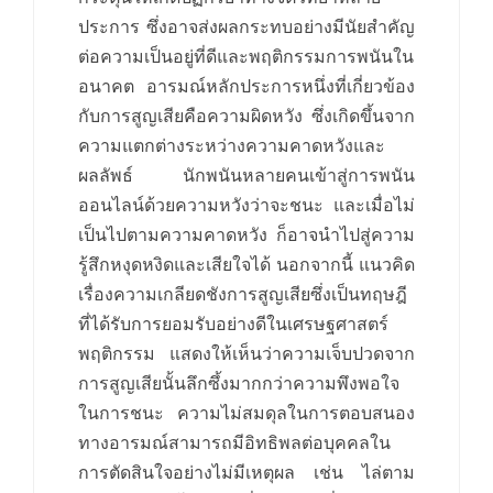
ประการ ซึ่งอาจส่งผลกระทบอย่างมีนัยสำคัญ
ต่อความเป็นอยู่ที่ดีและพฤติกรรมการพนันใน
อนาคต อารมณ์หลักประการหนึ่งที่เกี่ยวข้อง
กับการสูญเสียคือความผิดหวัง ซึ่งเกิดขึ้นจาก
ความแตกต่างระหว่างความคาดหวังและ
ผลลัพธ์ นักพนันหลายคนเข้าสู่การพนัน
ออนไลน์ด้วยความหวังว่าจะชนะ และเมื่อไม่
เป็นไปตามความคาดหวัง ก็อาจนำไปสู่ความ
รู้สึกหงุดหงิดและเสียใจได้ นอกจากนี้ แนวคิด
เรื่องความเกลียดชังการสูญเสียซึ่งเป็นทฤษฎี
ที่ได้รับการยอมรับอย่างดีในเศรษฐศาสตร์
พฤติกรรม แสดงให้เห็นว่าความเจ็บปวดจาก
การสูญเสียนั้นลึกซึ้งมากกว่าความพึงพอใจ
ในการชนะ ความไม่สมดุลในการตอบสนอง
ทางอารมณ์สามารถมีอิทธิพลต่อบุคคลใน
การตัดสินใจอย่างไม่มีเหตุผล เช่น ไล่ตาม