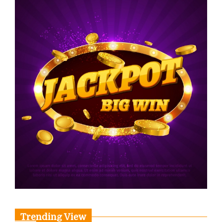
Trending View