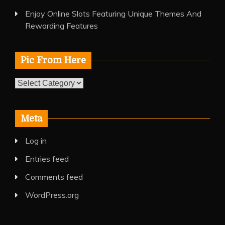
Enjoy Online Slots Featuring Unique Themes And
Rewarding Features
Pic From Here
Pic
From
Here
Meta
Log in
Entries feed
Comments feed
WordPress.org