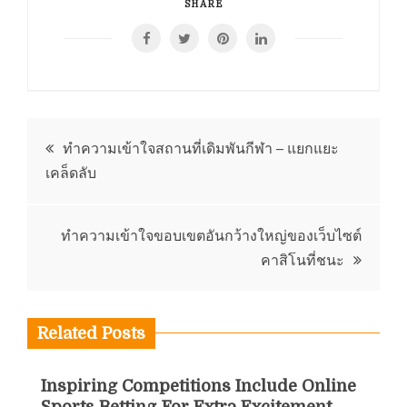
SHARE
Post
ทำความเข้าใจสถานที่เดิมพันกีฬา – แยกแยะ
เคล็ดลับ
navigation
ทำความเข้าใจขอบเขตอันกว้างใหญ่ของเว็บไซต์
คาสิโนที่ชนะ
Related Posts
Inspiring Competitions Include Online
Sports Betting For Extra Excitement