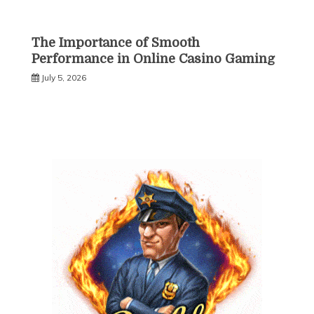
The Importance of Smooth
Performance in Online Casino Gaming
July 5, 2026