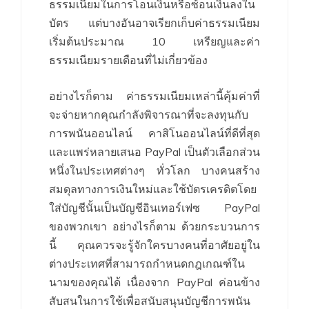
ธรรมเนียมในการโอนเงินหรือซ้อนเงินลงใน
บัตร แต่บางอันอาจเรียกเก็บค่าธรรมเนียม
เริ่มต้นประมาณ 10 เหรียญและค่า
ธรรมเนียมรายเดือนที่ไม่เกี่ยวข้อง
อย่างไรก็ตาม ค่าธรรมเนียมเหล่านี้คุ้มค่าที่
จะจ่ายหากคุณกำลังพิจารณาที่จะลงทุนกับ
การพนันออนไลน์ คาสิโนออนไลน์ที่ดีที่สุด
และแพร่หลายเสนอ PayPal เป็นตัวเลือกส่วน
หนึ่งในประเทศต่างๆ ทั่วโลก บางคนสร้าง
สมดุลทางการเงินใหม่และใช้บัตรเครดิตโดย
ใส่บัญชีนั้นเป็นบัญชีอินเทอร์เฟซ PayPal
ของพวกเขา อย่างไรก็ตาม ด้วยกระบวนการ
นี้ คุณควรจะรู้จักใครบางคนที่อาศัยอยู่ใน
ต่างประเทศที่สามารถกำหนดกฎเกณฑ์ใน
นามของคุณได้ เนื่องจาก PayPal ค่อนข้าง
สับสนในการใช้เพื่อสนับสนุนบัญชีการพนัน