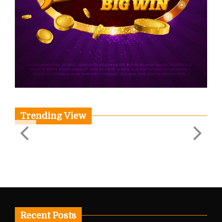
Trending View
Enjoy Online
Slot Sessions
Featuring
Creative
Symbol
Recent Posts