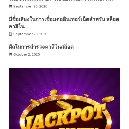
September 26, 2020
มีชื่อเสียงในการเชื่อมต่ออินเทอร์เน็ตสำหรับ สล็อต
คาสิโน
September 29, 2020
ศีลในการสำรวจคาสิโนสล็อต
October 2, 2020