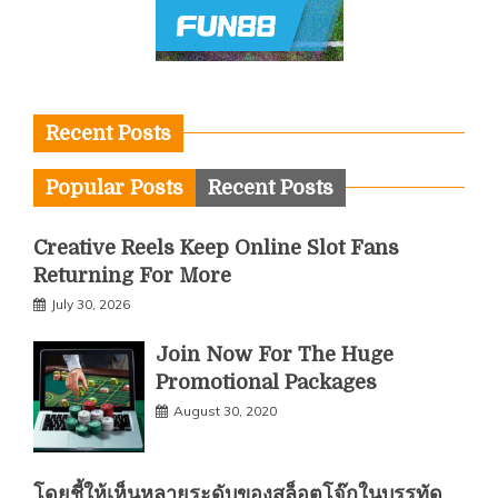
Recent Posts
Popular Posts
Recent Posts
Creative Reels Keep Online Slot Fans
Returning For More
July 30, 2026
Join Now For The Huge
Promotional Packages
August 30, 2020
โดยชี้ให้เห็นหลายระดับของสล็อตโจ๊กในบรรทัด