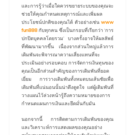
และการรู้ว่าเมื่อใดควรขยายระบบของคุณจะ
ช่วยให้คุณกำหนดเหตุการณ์และเพิ่มผล
ประโยชน์ปกติของคุณได้ ตัวอย่างเช่น
www
fun888
กับทุกคน ซึ่งเป็นกรอบที่เรียกว่า ‘การ
ปกปิดบุคคลโดยรวม’ บางครั้งอาจให้ผลลัพธ์
ที่พัฒนามากขึ้น เนื่องจากส่วนใหญ่แล้วการ
เดิมพันจะพิจารณาความเสี่ยงแทนที่จะ
ประเมินอย่างรอบคอบ การจัดการเงินทุนของ
คุณเป็นอีกส่วนสำคัญของการเดิมพันที่ยอด
เยี่ยม การวางเดิมพันทั้งหมดบนเส้นชัยเพื่อ
เดิมพันที่แน่นอนนั้นน่าดึงดูดใจ แต่ผู้เดิมพันที่
วางแผนไว้ล่วงหน้ารู้ถึงความหมายของการ
กำหนดแผนการเงินและยึดมั่นกับมัน
นอกจากนี้ การติดตามการเดิมพันของคุณ
และวิเคราะห์การแสดงผลของคุณอย่าง