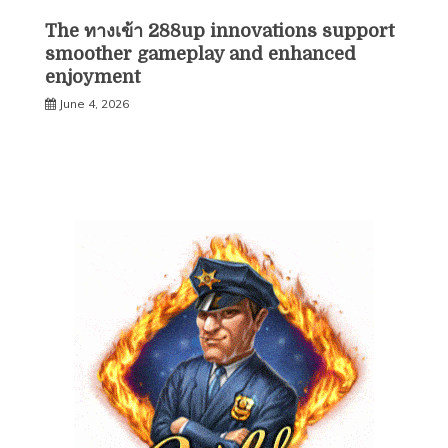
The ทางเข้า 288up innovations support
smoother gameplay and enhanced
enjoyment
June 4, 2026