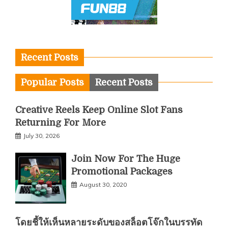
Recent Posts
Popular Posts
Recent Posts
Creative Reels Keep Online Slot Fans
Returning For More
July 30, 2026
Join Now For The Huge
Promotional Packages
August 30, 2020
โดยชี้ให้เห็นหลายระดับของสล็อตโจ๊กในบรรทัด