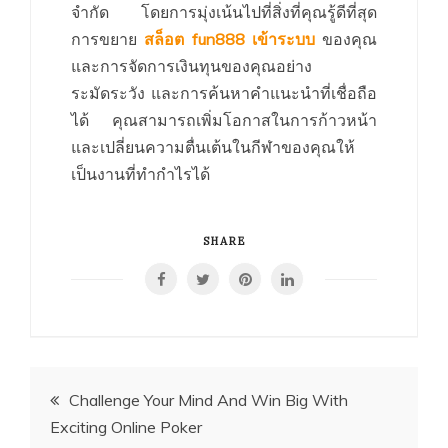
จำกัด โดยการมุ่งเน้นไปที่สิ่งที่คุณรู้ดีที่สุด
การขยาย
สล็อต fun888 เข้าระบบ
ของคุณ
และการจัดการเงินทุนของคุณอย่าง
ระมัดระวัง และการค้นหาคำแนะนำที่เชื่อถือ
ได้ คุณสามารถเพิ่มโอกาสในการก้าวหน้า
และเปลี่ยนความตื่นเต้นในกีฬาของคุณให้
เป็นงานที่ทำกำไรได้
SHARE
Post
Challenge Your Mind And Win Big With
Exciting Online Poker
navigation