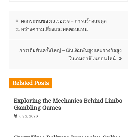
Post
ผลกระทบของเลเวอเรจ – การสร้างสมดุล
ระหว่างความเสี่ยงและผลตอบแทน
navigation
การเดิมพันครั้งใหญ่ – เงินเดิมพันสูงและรางวัลสูง
ในเกมคาสิโนออนไลน์
Related Posts
Exploring the Mechanics Behind Limbo
Gambling Games
July 2, 2026