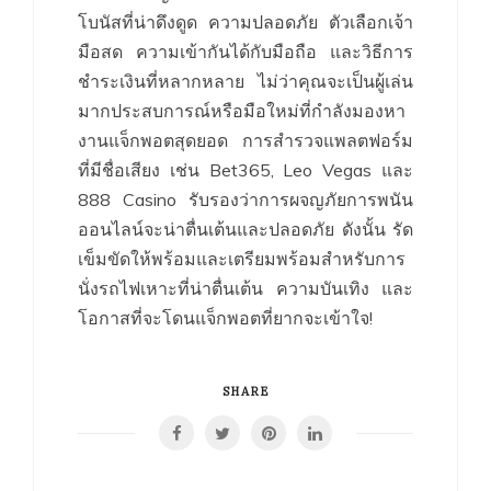
โบนัสที่น่าดึงดูด ความปลอดภัย ตัวเลือกเจ้า
มือสด ความเข้ากันได้กับมือถือ และวิธีการ
ชำระเงินที่หลากหลาย ไม่ว่าคุณจะเป็นผู้เล่น
มากประสบการณ์หรือมือใหม่ที่กำลังมองหา
งานแจ็กพอตสุดยอด การสำรวจแพลตฟอร์ม
ที่มีชื่อเสียง เช่น Bet365, Leo Vegas และ
888 Casino รับรองว่าการผจญภัยการพนัน
ออนไลน์จะน่าตื่นเต้นและปลอดภัย ดังนั้น รัด
เข็มขัดให้พร้อมและเตรียมพร้อมสำหรับการ
นั่งรถไฟเหาะที่น่าตื่นเต้น ความบันเทิง และ
โอกาสที่จะโดนแจ็กพอตที่ยากจะเข้าใจ!
SHARE