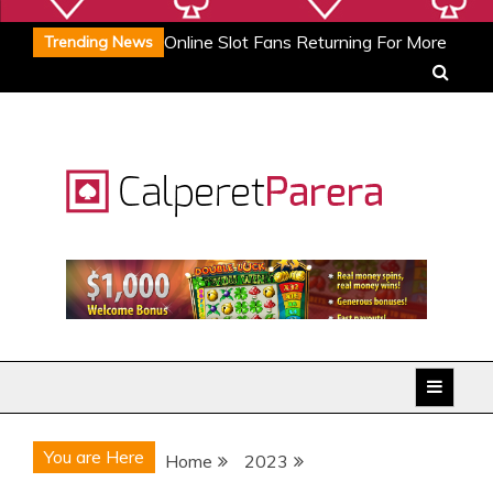
Skip
Creative Reels Keep Online Slot Fans Returning For More
Trending News
to
Enjoy Online Slot Sessions Featuring Creative Symbol
content
Presentation Experiences
Unique Bonus Events Bring
More Excitement to Online Slot Sessions
Celebrate
Positive Online Slot Entertainment Through Fresh
Adventure Ideas
Enjoy Online Slots Featuring Unique
Themes And Rewarding Features
Calperet Parera
Creative Reels Keep Online Slot Fans Returning For More
Enjoy Online Slot Sessions Featuring Creative Symbol
Presentation Experiences
Unique Bonus Events Bring
More Excitement to Online Slot Sessions
Celebrate
Positive Online Slot Entertainment Through Fresh
Adventure Ideas
Enjoy Online Slots Featuring Unique
Themes And Rewarding Features
You are Here
Home
2023