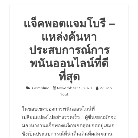
แจ็คพอตแจมโบรี –
แหล่งค้นหา
ประสบการณ์การ
พนันออนไลน์ที่ดี
ที่สุด
Gambling
November 15, 2023
Willian
Noah
ในขอบเขตของการพนันออนไลน์ที่
เปลี่ยนแปลงไปอย่างรวดเร็ว ผู้ชื่นชอบมักจะ
มองหางานแจ็กพอตแจ็กพอตสุดยอดอยู่เสมอ
ซึ่งเป็นประสบการณ์ที่น่าตื่นเต้นที่ผสมผสาน