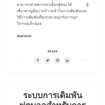
สามารถช่วยพวกเขาเลือกผู้ชนะได้ ผู้
เชี่ยวชาญมีความก้าวหน้าในการเดิมพันและ
วิธีการเดิมพันที่พวกเขาสนุกกับการถูก
วิจารณ์เล็กน้อย
Read More
SHARE
ระบบการเดิมพัน