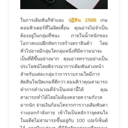
ในการเดิมพันกีฬาและ
ปฏิทิน 2566
เกม
คอมพิวเตอร์ที่ไม่ผิดเพี้ยน คุณอาจไม่จำเป็น
ต้องอยู่ในกลุ่มที่ชนะ ภายในน้ำหนักของ
โอกาสแบบฝึกหัดการสร้างตราสินค้า โดย
ทั่วไปอาจมีกลุ่มใดกลุ่มหนึ่งที่มีความน่าจะ
เป็นที่ดีขึ้นอย่างมาก คุณอาจทราบอย่างเป็น
ประโยชน์โดยพิจารณาการเดิมพันล่วงหน้า
สำหรับแต่ละกลุ่มว่าการรวบรวมใดมีการ
ตัดสินใจเปิดเกมที่ดีกว่า สมมติว่าคุณสามารถ
ทำการคำนวณที่จำเป็นเหล่านี้ได้ คุณ
สามารถทำได้โดยไม่ต้องคลายความกังวล
มากนัก จ่ายเงินก้อนโตจากการวางเดิมพันตา
รางออกกำลังกาย เข้าใจเป็นหลักว่าจุดสนใจ
ในอดีตไม่สามารถขึ้นอยู่กับ 100 เปอร์เซ็นต์