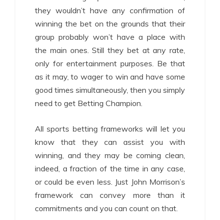
they wouldn’t have any confirmation of
winning the bet on the grounds that their
group probably won’t have a place with
the main ones. Still they bet at any rate,
only for entertainment purposes. Be that
as it may, to wager to win and have some
good times simultaneously, then you simply
need to get Betting Champion.
All sports betting frameworks will let you
know that they can assist you with
winning, and they may be coming clean,
indeed, a fraction of the time in any case,
or could be even less. Just John Morrison’s
framework can convey more than it
commitments and you can count on that.