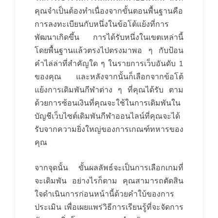
คุณจำเป็นต้องทำเนื่องจากขั้นตอนพื้นฐานคือ
การลงทะเบียนกับหนึ่งในข้อโต้แย้งที่การ
พัฒนาเกิดขึ้น การได้รับหนึ่งในเขตเหล่านี้
โดยพื้นฐานแล้วตรงไปตรงมาพอ ๆ กับป้อน
คำไล่ล่าที่สำคัญใด ๆ ในรายการเว็บอันดับ 1
ของคุณ และหลังจากนั้นก็เลือกจากข้อโต้
แย้งการเดิมพันกีฬาต่าง ๆ ที่คุณได้รับ ตาม
ด้วยการซ้อนเงินที่คุณจะใช้ในการเดิมพันใน
บัญชีเว็บไซต์เดิมพันกีฬาออนไลน์ที่คุณจะได้
รับจากความยิ่งใหญ่ของการเกณฑ์ทหารของ
คุณ
จากจุดนั้น ขั้นผลลัพธ์จะเป็นการเลือกเกมที่
จะเดิมพัน อย่างไรก็ตาม คุณสามารถตัดสิน
ใจดำเนินการก่อนหน้านี้ด้วยคำใบ้ของการ
ประเมิน เพื่อเผยแพร่วิธีการเรียนรู้ที่จะจัดการ