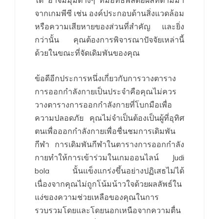
ได้ อาจมีมุมต่างๆ ที่มีอิทธิพลต่อผลที่ตามมา
จากเกมพีซี เช่น องค์ประกอบด้านสิ่งแวดล้อม
หรือความเสียหายของส่วนที่สำคัญ และยิ่ง
กว่านั้น คุณต้องการพิจารณาปัจจัยเหล่านี้
ด้วยในขณะที่จัดเดิมพันของคุณ
ข้อดีอีกประการหนึ่งเกี่ยวกับการวางตาราง
การออกกำลังกายเป็นประจำคือคุณไม่ควร
วางตารางการออกกำลังกายที่โบกมือเพื่อ
ความปลอดภัย คุณไม่จำเป็นต้องเป็นผู้ที่อุทิศ
ตนเพื่อออกกำลังกายเพื่อชื่นชมการเดิมพัน
กีฬา การเดิมพันกีฬาในตารางการออกกำลัง
กายทำให้การเข้าร่วมในเกมออนไลน์ Judi
bola นั้นแข็งแกร่งขึ้นอย่างปฏิเสธไม่ได้
เนื่องจากคุณไม่ถูกโน้มน้าวใจด้วยผลลัพธ์ใน
แง่ของความช่วยเหลือของคุณในการ
รวบรวมโดยและโดยนอกเหนือจากความตื่น