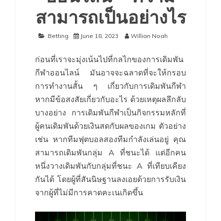
สามารถเป็นอย่างไร
Betting
June 18, 2023
Willian Noah
ก่อนที่เราจะมุ่งเน้นไปที่กลไกของการเดิมพัน
กีฬาออนไลน์ มันอาจจะฉลาดที่จะให้กรอบ
การทำงานสั้น ๆ เกี่ยวกับการเดิมพันกีฬา
หากมีข้อสงสัยเกี่ยวกับอะไร ด้วยเหตุผลลึกลับ
บางอย่าง การเดิมพันกีฬาเป็นกิจกรรมหลักที่
ผู้คนเดิมพันด้วยเงินสดกับผลของเกม ตัวอย่าง
เช่น หากทีมฟุตบอลสองทีมกำลังเล่นอยู่ คุณ
สามารถเดิมพันกลุ่ม A ที่ชนะได้ แต่อีกคน
หนึ่งวางเดิมพันกับกลุ่มที่ชนะ A ที่เทียบเคียง
กันได้ โดยผู้ที่สันนิษฐานลงเอยด้วยการรับเงิน
จากผู้ที่ไม่มีการคาดคะเนเกิดขึ้น