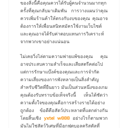
ของสิ่งนี้คือคุณควรได้รับผู้คนจำนวนมากทุก
ครั้งที่คุณกลับมาเดิมพัน การวางแผนว่าคุณ
ควรเพิ่มร้านค้าให้ตรงกับงบของคุณ คุณอาจ
ต้องการให้เพื่อนสนิทสมัครใช้งานเว็บไซต์
และคุณอาจได้รับค่าตอบแทนการวิเคราะห์
จากพวกเขาอย่างแน่นอน
ไม่เคยวิ่งไล่ตามความพ่ายแพ้ของคุณ คุณ
อาจประสบความสำเร็จและเสียสตรีคต่อไป
แต่การรักษาแบ๊งค์ของคุณและการจำกัด
ความเสี่ยงของการพังทลายเป็นสิ่งสำคัญ
สำหรับชีวิตที่ยืนยาว มันเป็นส่วนหนึ่งของเกม
คุณต้องรับทราบข้อเท็จจริงนี้ เห็นได้ชัดว่า
ความตั้งใจของคุณคือการสร้างรายได้อย่าง
ถูกต้อง ข้อดีคือสัตว์ประหลาดที่แตกต่างกัน
โดยสิ้นเชิง
yxtel w888
อย่างไรก็ตามพวก
มันไม่ใช่สัตว์วิเศษที่มีลูกฟุตบอลคริสตัลที่