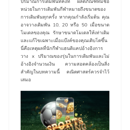
ปริมาณการเดิมพันที่คงที่ ผลิตภัณฑ์ที่มีชื่อ
หน่วยในการเดิมพันกีฬาหมายถึงขนาดของ
การเดิมพันทุกครั้ง หากคุณกำลังเริ่มต้น คุณ
อาจวางเดิมพัน 10, 20 หรือ 50 เมื่อขนาด
โมเดลของคุณ รักษาขนาดโมเดลให้เท่าเดิม
และแก้ไขเฉพาะเมื่อแบ๊งค์ของคุณเติบโตขึ้น
นี่คือเหตุผลที่นักกีฬาแฮนดิแคปอ้างอิงการ
วาง x ปริมาณของรุ่นในการเดิมพันและไม่
อ้างอิงจำนวนเงิน ความสอดคล้องเป็นสิ่ง
สำคัญในบทความนี้ คณิตศาสตร์ควรจำไว้
เสมอ