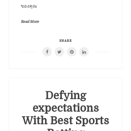
ของคุณ
Read More
SHARE
Defying
expectations
With Best Sports