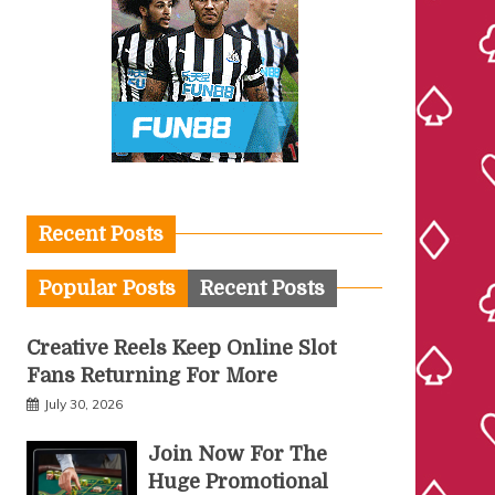
Recent Posts
Popular Posts
Recent Posts
Creative Reels Keep Online Slot
Fans Returning For More
July 30, 2026
Join Now For The
Huge Promotional