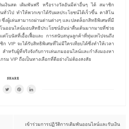
งินสด เดิมพันฟรี หรือรางวัลอันมีค่าอื่นๆ ได้ สมาชิก
ล่นทั่วไป ทำให้พวกเขาได้รับผลประโยชน์ได้เร็วขึ้น คาสิโน
่งผู้เล่นสามารถผ่านด่านต่างๆ และปลดล็อกสิทธิพิเศษที่มี
สิโนออนไลน์มอบสิทธิประโยชน์อันน่าตื่นเต้นมากมายที่ช่วย
งแต่โบนัสที่เอื้อเฟื้อและ การสนับสนุนลูกค้าที่ทุ่มเทไปจนถึง
 VIP จะได้รับสิทธิพิเศษที่ไม่มีใครเทียบได้ซึ่งทำให้เวลา
หรับผู้ที่จริงจังกับการเล่นเกมออนไลน์และกำลังมองหา
แกรม VIP ถือเป็นทางเลือกที่ดีอย่างไม่ต้องสงสัย
SHARE
เข้าร่วมการปฏิวัติการเดิมพันออนไลน์และรับเงิน