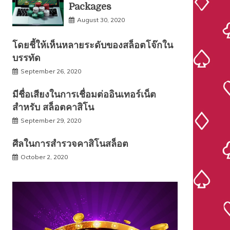
Packages
August 30, 2020
โดยชี้ให้เห็นหลายระดับของสล็อตโจ๊กใน
บรรทัด
September 26, 2020
มีชื่อเสียงในการเชื่อมต่ออินเทอร์เน็ต
สำหรับ สล็อตคาสิโน
September 29, 2020
ศีลในการสำรวจคาสิโนสล็อต
October 2, 2020