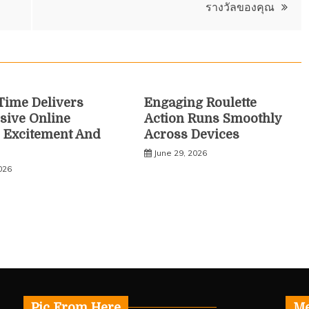
รางวัลของคุณ
Time Delivers
Engaging Roulette
sive Online
Action Runs Smoothly
 Excitement And
Across Devices
June 29, 2026
2026
oy
Creative
ine
Reels Keep
ts
Online Slot
Pic From Here
Me