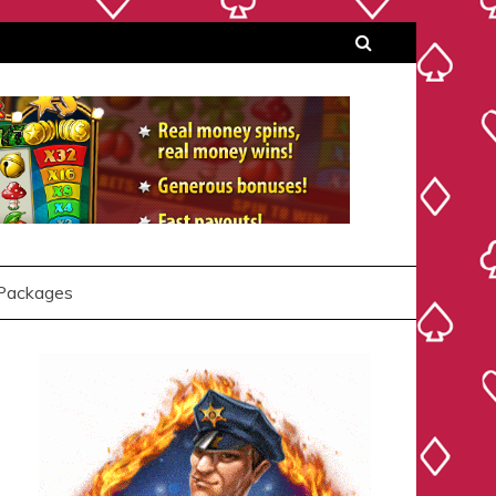
 Packages