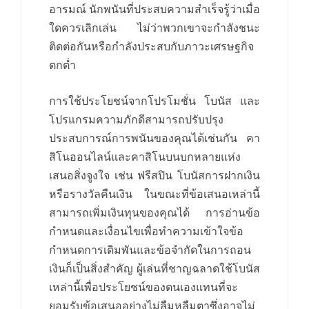
อารมณ์ นักพนันที่ประสบความสำเร็จรู้ว่าเมื่อ
ใดควรเลิกเล่น ไม่ว่าพวกเขาจะกำลังชนะ
ติดต่อกันหรือกำลังประสบกับภาวะเศรษฐกิจ
ตกต่ำ
การใช้ประโยชน์จากโปรโมชั่น โบนัส และ
โปรแกรมความภักดีสามารถปรับปรุง
ประสบการณ์การพนันของคุณได้เช่นกัน คา
สิโนออนไลน์และคาสิโนบนบกหลายแห่ง
เสนอสิ่งจูงใจ เช่น ฟรีสปิน โบนัสการฝากเงิน
หรือรางวัลคืนเงิน ในขณะที่ข้อเสนอเหล่านี้
สามารถเพิ่มเงินทุนของคุณได้ การอ่านข้อ
กำหนดและเงื่อนไขเพื่อทำความเข้าใจข้อ
กำหนดการเดิมพันและข้อจำกัดในการถอน
เงินก็เป็นสิ่งสำคัญ ผู้เล่นที่ชาญฉลาดใช้โบนัส
เหล่านี้เพื่อประโยชน์ของตนเองแทนที่จะ
ยอมรับข้อเสนออย่างไม่ลืมหูลืมตาซึ่งอาจไม่