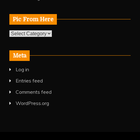
Pic From Here
Pic
From
Here
Meta
Log in
Entries feed
Comments feed
WordPress.org