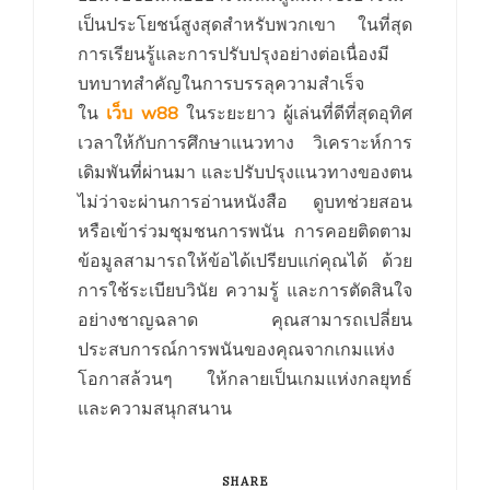
เป็นประโยชน์สูงสุดสำหรับพวกเขา ในที่สุด
การเรียนรู้และการปรับปรุงอย่างต่อเนื่องมี
บทบาทสำคัญในการบรรลุความสำเร็จ
ใน
เว็บ w88
ในระยะยาว ผู้เล่นที่ดีที่สุดอุทิศ
เวลาให้กับการศึกษาแนวทาง วิเคราะห์การ
เดิมพันที่ผ่านมา และปรับปรุงแนวทางของตน
ไม่ว่าจะผ่านการอ่านหนังสือ ดูบทช่วยสอน
หรือเข้าร่วมชุมชนการพนัน การคอยติดตาม
ข้อมูลสามารถให้ข้อได้เปรียบแก่คุณได้ ด้วย
การใช้ระเบียบวินัย ความรู้ และการตัดสินใจ
อย่างชาญฉลาด คุณสามารถเปลี่ยน
ประสบการณ์การพนันของคุณจากเกมแห่ง
โอกาสล้วนๆ ให้กลายเป็นเกมแห่งกลยุทธ์
และความสนุกสนาน
SHARE