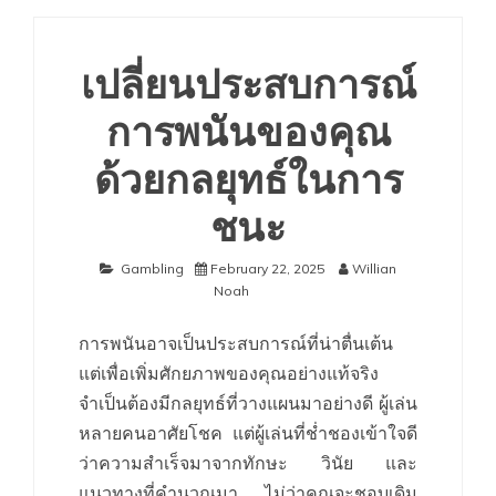
เปลี่ยนประสบการณ์
การพนันของคุณ
ด้วยกลยุทธ์ในการ
ชนะ
Gambling
February 22, 2025
Willian
Noah
การพนันอาจเป็นประสบการณ์ที่น่าตื่นเต้น
แต่เพื่อเพิ่มศักยภาพของคุณอย่างแท้จริง
จำเป็นต้องมีกลยุทธ์ที่วางแผนมาอย่างดี ผู้เล่น
หลายคนอาศัยโชค แต่ผู้เล่นที่ช่ำชองเข้าใจดี
ว่าความสำเร็จมาจากทักษะ วินัย และ
แนวทางที่คำนวณมา ไม่ว่าคุณจะชอบเดิม