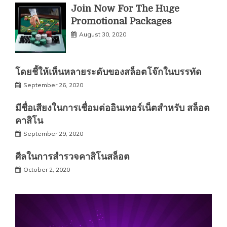
Join Now For The Huge
Promotional Packages
August 30, 2020
โดยชี้ให้เห็นหลายระดับของสล็อตโจ๊กในบรรทัด
September 26, 2020
มีชื่อเสียงในการเชื่อมต่ออินเทอร์เน็ตสำหรับ สล็อต
คาสิโน
September 29, 2020
ศีลในการสำรวจคาสิโนสล็อต
October 2, 2020