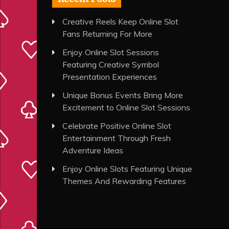
Featu
Uni
Creative Reels Keep Online Slot
Fans Returning For More
The
Enjoy Online Slot Sessions
An
Featuring Creative Symbol
Rewar
Presentation Experiences
Feat
Unique Bonus Events Bring More
July 20,
Excitement to Online Slot Sessions
Celebrate Positive Online Slot
Entertainment Through Fresh
Adventure Ideas
Enjoy Online Slots Featuring Unique
Themes And Rewarding Features