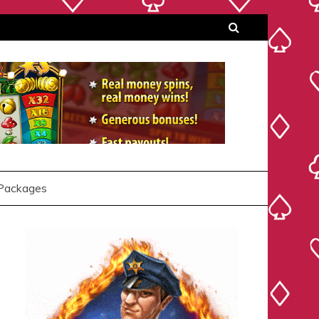
 Packages