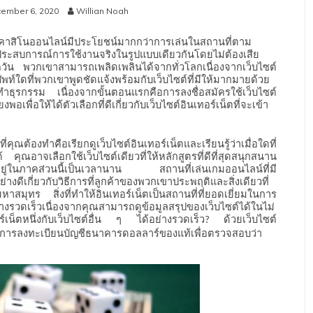
ember 6, 2020
Willian Noah
มคาสิโนออนไลน์มีประโยชน์มากกว่าการเล่นในสถานที่ตาม
ประสบการณ์การใช้งานจริงในรูปแบบเดียวกันโดยไม่ต้องเสีย
ควัน
พวกเขาสามารถเพลิดเพลินได้จากทั่วโลกเนื่องจากเว็บไซต์
ใดที่พวกเขาพูดชัดแจ้งพร้อมกับเว็บไซต์ที่มีให้มากมายด้วย
ทำธุรกรรม
เนื่องจากขั้นตอนแรกคือการลงชื่อสมัครใช้เว็บไซต์
ื่อให้ได้ตัวเลือกที่ดีเกี่ยวกับเว็บไซต์อินเทอร์เน็ตที่จะเข้า
คุณต้องทำคือเรียกดูเว็บไซต์อินเทอร์เน็ตและเรียนรู้ว่าเมื่อใดที่
้
คุณอาจเลือกใช้เว็บไซต์เดียวที่ให้หลักสูตรที่ดีที่สุดสนุกสนาน
อยู่ในภาคส่วนนี้เป็นเวลานาน
สถานที่เล่นเกมออนไลน์ที่มี
างดีเกี่ยวกับวิธีการที่ลูกค้าของพวกเขาประพฤติและสิ่งเดียวที่
นมหาสมุทร
สิ่งที่ทำให้อินเทอร์เน็ตเป็นสถานที่ที่ยอดเยี่ยมในการ
่างรวดเร็วเนื่องจากคุณสามารถดูข้อมูลสรุปของเว็บไซต์ได้ในไม่
น็ตหนึ่งกับเว็บไซต์อื่น
ๆ
ได้อย่างรวดเร็ว
ด้วยเว็บไซต์
?
งวลในการลงทะเบียนบัญชีธนาคารดอลลาร์ของแท้เพื่อตรวจสอบว่า