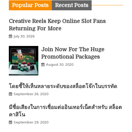
Popular Posts
Recent Posts
Creative Reels Keep Online Slot Fans
Returning For More
July 30, 2026
Join Now For The Huge
Promotional Packages
August 30, 2020
โดยชี้ให้เห็นหลายระดับของสล็อตโจ๊กในบรรทัด
September 26, 2020
มีชื่อเสียงในการเชื่อมต่ออินเทอร์เน็ตสำหรับ สล็อต
คาสิโน
September 29, 2020