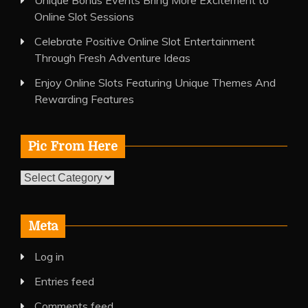
Unique Bonus Events Bring More Excitement to
Online Slot Sessions
Celebrate Positive Online Slot Entertainment
Through Fresh Adventure Ideas
Enjoy Online Slots Featuring Unique Themes And
Rewarding Features
Pic From Here
Pic
From
Here
Meta
Log in
Entries feed
Comments feed