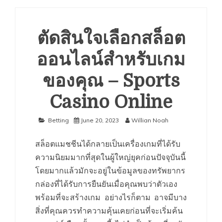
ตัดสินใจเลือกสล็อต
ออนไลน์สำหรับเกม
ของคุณ – Sports
Casino Online
Betting
June 20, 2023
Willian Noah
สล็อตแมชชีนได้กลายเป็นเครื่องเกมที่ได้รับ
ความนิยมมากที่สุดในผู้ใหญ่ยุคก่อนปัจจุบันนี้
โดยมากแล้วมักจะอยู่ในข้อมูลของทรัพยากร
กล่องที่ได้รับการยืนยันเมื่อคุณพบว่าตัวเอง
พร้อมที่จะสร้างเกม อย่างไรก็ตาม อาจมีบาง
สิ่งที่คุณควรทำความคุ้นเคยก่อนที่จะเริ่มค้น