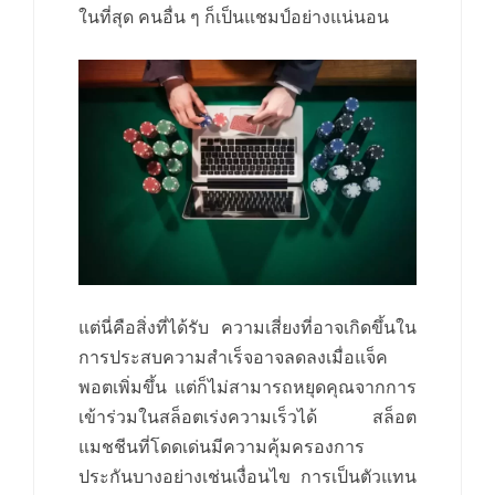
ในที่สุด คนอื่น ๆ ก็เป็นแชมป์อย่างแน่นอน
แต่นี่คือสิ่งที่ได้รับ ความเสี่ยงที่อาจเกิดขึ้นใน
การประสบความสำเร็จอาจลดลงเมื่อแจ็ค
พอตเพิ่มขึ้น แต่ก็ไม่สามารถหยุดคุณจากการ
เข้าร่วมในสล็อตเร่งความเร็วได้ สล็อต
แมชชีนที่โดดเด่นมีความคุ้มครองการ
ประกันบางอย่างเช่นเงื่อนไข การเป็นตัวแทน