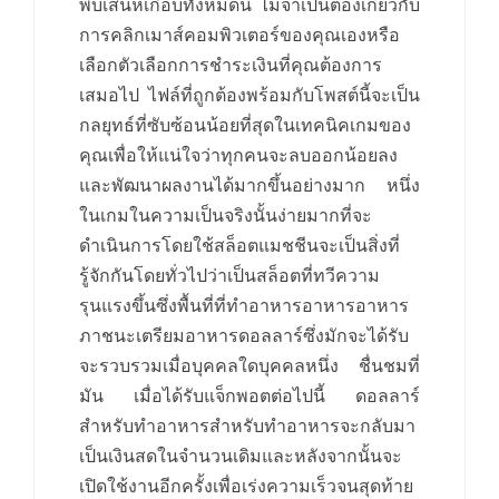
พบเสน่ห์เกือบทั้งหมดนี้ ไม่จำเป็นต้องเกี่ยวกับ
การคลิกเมาส์คอมพิวเตอร์ของคุณเองหรือ
เลือกตัวเลือกการชำระเงินที่คุณต้องการ
เสมอไป ไฟล์ที่ถูกต้องพร้อมกับโพสต์นี้จะเป็น
กลยุทธ์ที่ซับซ้อนน้อยที่สุดในเทคนิคเกมของ
คุณเพื่อให้แน่ใจว่าทุกคนจะลบออกน้อยลง
และพัฒนาผลงานได้มากขึ้นอย่างมาก หนึ่ง
ในเกมในความเป็นจริงนั้นง่ายมากที่จะ
ดำเนินการโดยใช้สล็อตแมชชีนจะเป็นสิ่งที่
รู้จักกันโดยทั่วไปว่าเป็นสล็อตที่ทวีความ
รุนแรงขึ้นซึ่งพื้นที่ที่ทำอาหารอาหารอาหาร
ภาชนะเตรียมอาหารดอลลาร์ซึ่งมักจะได้รับ
จะรวบรวมเมื่อบุคคลใดบุคคลหนึ่ง ชื่นชมที่
มัน เมื่อได้รับแจ็กพอตต่อไปนี้ ดอลลาร์
สำหรับทำอาหารสำหรับทำอาหารจะกลับมา
เป็นเงินสดในจำนวนเดิมและหลังจากนั้นจะ
เปิดใช้งานอีกครั้งเพื่อเร่งความเร็วจนสุดท้าย