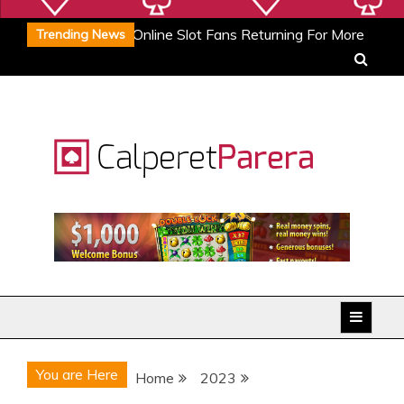
Skip
Creative Reels Keep Online Slot Fans Returning For More
Trending News
to
Enjoy Online Slot Sessions Featuring Creative Symbol
content
Presentation Experiences
Unique Bonus Events Bring
More Excitement to Online Slot Sessions
Celebrate
Positive Online Slot Entertainment Through Fresh
Adventure Ideas
Enjoy Online Slots Featuring Unique
Themes And Rewarding Features
Calperet Parera
Creative Reels Keep Online Slot Fans Returning For More
Enjoy Online Slot Sessions Featuring Creative Symbol
Presentation Experiences
Unique Bonus Events Bring
More Excitement to Online Slot Sessions
Celebrate
Positive Online Slot Entertainment Through Fresh
Adventure Ideas
Enjoy Online Slots Featuring Unique
Themes And Rewarding Features
You are Here
Home
2023