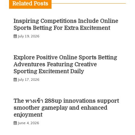
Related Posts
Inspiring Competitions Include Online
Sports Betting For Extra Excitement
July 19, 2026
Explore Positive Online Sports Betting
Adventures Featuring Creative
Sporting Excitement Daily
July 17, 2026
The ทางเข้า 288up innovations support
smoother gameplay and enhanced
enjoyment
June 4, 2026