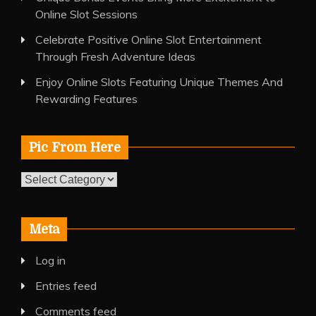
Online Slot Sessions
Celebrate Positive Online Slot Entertainment
Through Fresh Adventure Ideas
Enjoy Online Slots Featuring Unique Themes And
Rewarding Features
Pic From Here
Pic
From
Here
Meta
Log in
Entries feed
Comments feed