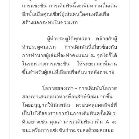
การแข่งขัน การเดิมพันนี้จะเพิ่มความตื่นเต้น
อีกขั้นเมื่อคุณเชียร์ผู้เล่นคนใดคนหนึ่งเพื่อ
สร้างผลกระทบในช่วงแรก
ผู้ทำประตูได้ทุกเวลา – คล้ายกับผู้
ทำประตูคนแรก การเดิมพันนี้เกี่ยวข้องกับ
การทำนายผู้เล่นที่จะทำคะแนน ณ จุดใดก็ได้
ในระหว่างการแข่งขัน ให้ระยะเวลาที่นาน
ขึ้นสำหรับผู้เล่นที่เลือกเพื่อค้นหาหลังตาข่าย
โอกาสสองเท่า – การเดิมพันโอกาส
สองเท่าเสนอแนวทางที่อนุรักษ์นิยมมากขึ้น
โดยอนุญาตให้นักพนัน ครอบคลุมผลลัพธ์ที่
เป็นไปได้สองรายการในการเดิมพันครั้งเดียว
ตัวอย่างเช่น คุณสามารถเดิมพันว่าทีม A จะ
ชนะหรือการแข่งขันว่าจะจบลงด้วยผลเสมอ