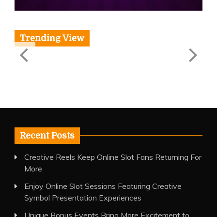
Trending View
Enjoy Online
Slot Sessions
Featuring
Creative
Symbol
Recent Posts
Presentation
Creative Reels Keep Online Slot Fans Returning For
Experiences
More
July 28, 2026
Enjoy Online Slot Sessions Featuring Creative
Symbol Presentation Experiences
Unique Bonus Events Bring More Excitement to