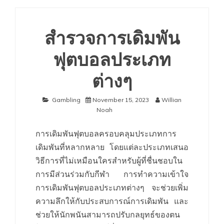
สำรวจการเดิมพัน
ฟุตบอลประเภท
ต่างๆ
Gambling
November 15, 2023
Willian
Noah
การเดิมพันฟุตบอลครอบคลุมประเภทการ
เดิมพันที่หลากหลาย โดยแต่ละประเภทเสนอ
วิธีการที่ไม่เหมือนใครสำหรับผู้ที่ชื่นชอบใน
การมีส่วนร่วมกับกีฬา การทำความเข้าใจ
การเดิมพันฟุตบอลประเภทต่างๆ จะช่วยเพิ่ม
ความลึกให้กับประสบการณ์การเดิมพัน และ
ช่วยให้นักพนันสามารถปรับกลยุทธ์ของตน