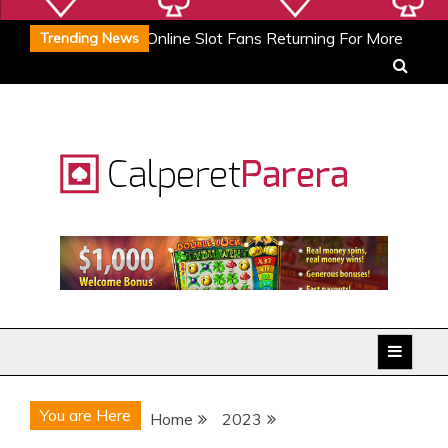
Skip
Creative Reels Keep Online Slot Fans Returning For More
Trending News
to
Enjoy Online Slot Sessions Featuring Creative Symbol
content
Presentation Experiences
Unique Bonus Events Bring
More Excitement to Online Slot Sessions
Celebrate
Positive Online Slot Entertainment Through Fresh
Adventure Ideas
Enjoy Online Slots Featuring Unique
Themes And Rewarding Features
Calperet Parera
Creative Reels Keep Online Slot Fans Returning For More
Enjoy Online Slot Sessions Featuring Creative Symbol
Presentation Experiences
Unique Bonus Events Bring
More Excitement to Online Slot Sessions
Celebrate
Positive Online Slot Entertainment Through Fresh
Adventure Ideas
Enjoy Online Slots Featuring Unique
Themes And Rewarding Features
You are Here
Home
2023