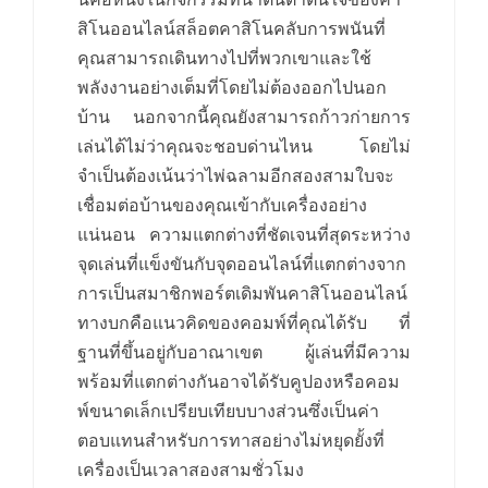
สิโนออนไลน์สล็อตคาสิโนคลับการพนันที่
คุณสามารถเดินทางไปที่พวกเขาและใช้
พลังงานอย่างเต็มที่โดยไม่ต้องออกไปนอก
บ้าน นอกจากนี้คุณยังสามารถก้าวก่ายการ
เล่นได้ไม่ว่าคุณจะชอบด่านไหน โดยไม่
จำเป็นต้องเน้นว่าไพ่ฉลามอีกสองสามใบจะ
เชื่อมต่อบ้านของคุณเข้ากับเครื่องอย่าง
แน่นอน ความแตกต่างที่ชัดเจนที่สุดระหว่าง
จุดเล่นที่แข็งขันกับจุดออนไลน์ที่แตกต่างจาก
การเป็นสมาชิกพอร์ตเดิมพันคาสิโนออนไลน์
ทางบกคือแนวคิดของคอมพ์ที่คุณได้รับ ที่
ฐานที่ขึ้นอยู่กับอาณาเขต ผู้เล่นที่มีความ
พร้อมที่แตกต่างกันอาจได้รับคูปองหรือคอม
พ์ขนาดเล็กเปรียบเทียบบางส่วนซึ่งเป็นค่า
ตอบแทนสำหรับการทาสอย่างไม่หยุดยั้งที่
เครื่องเป็นเวลาสองสามชั่วโมง