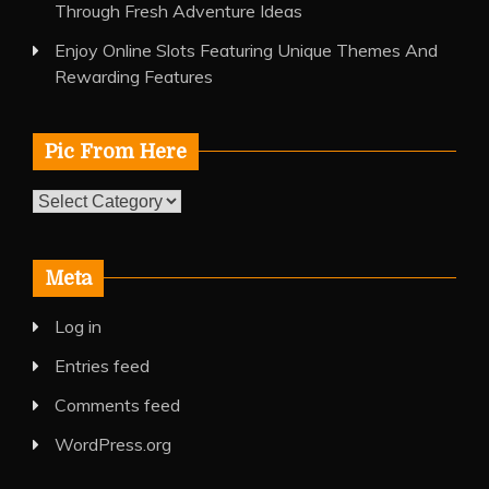
Through Fresh Adventure Ideas
Enjoy Online Slots Featuring Unique Themes And
Rewarding Features
Pic From Here
Pic
From
Here
Meta
Log in
Entries feed
Comments feed
WordPress.org