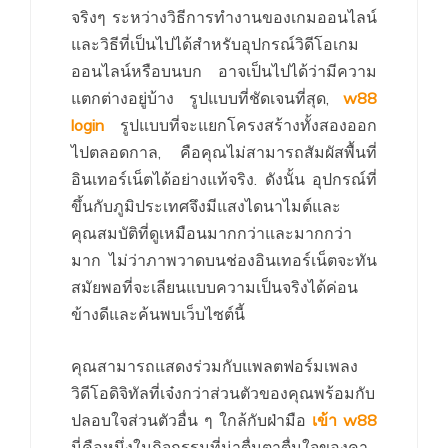
จริงๆ ระหว่างวิธีการทำงานของเกมออนไลน์
และวิธีที่เป็นไปได้สำหรับอุปกรณ์วิดีโอเกม
ออนไลน์หรือบนบก อาจเป็นไปได้ว่ามีความ
แตกต่างอยู่บ้าง รูปแบบที่ชัดเจนที่สุด,
w88
login
รูปแบบที่จะแยกโครงสร้างทั้งสองออก
ไปตลอดกาล, คือคุณไม่สามารถสัมผัสพื้นที่
อินเทอร์เน็ตได้อย่างแท้จริง. ดังนั้น อุปกรณ์ที่
ขึ้นกับภูมิประเทศจึงมีแสงไดนาไมต์และ
คุณสมบัติที่ดูเหมือนมากกว่าและมากกว่า
มาก ไม่ว่าภาพวาดบนช่องอินเทอร์เน็ตจะทัน
สมัยพอที่จะเลียนแบบความเป็นจริงได้ค่อน
ข้างดีและค้นพบเว็บไซต์นี้
คุณสามารถแสดงร่วมกับแพลตฟอร์มเพลง
วิดีโอดิจิทัลที่เจ๋งกว่าส่วนตัวของคุณพร้อมกับ
ปลอบใจส่วนตัวอื่น ๆ ใกล้กับฝ่ามือ
เข้า w88
นี่คือหนึ่งในกิจกรรมที่น่าตื่นตาตื่นใจของคา