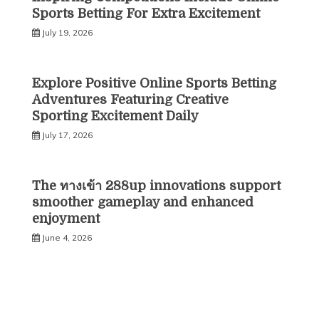
Sports Betting For Extra Excitement
July 19, 2026
Explore Positive Online Sports Betting
Adventures Featuring Creative
Sporting Excitement Daily
July 17, 2026
The ทางเข้า 288up innovations support
smoother gameplay and enhanced
enjoyment
June 4, 2026