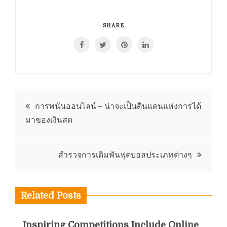
SHARE
Post
การพนันออนไลน์ – น่าจะเป็นดินแดนแห่งการได้
มาของเงินสด
navigation
สำรวจการเดิมพันฟุตบอลประเภทต่างๆ
Related Posts
Inspiring Competitions Include Online