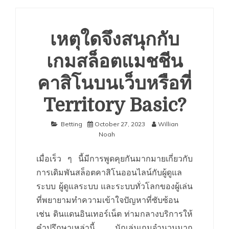
เหตุใดจึงสนุกกับ
เกมสล็อตแมชชีน
คาสิโนบนเว็บหรือที่
Territory Basic?
Betting
October 27, 2023
Willian
Noah
เมื่อเร็ว ๆ นี้มีการพูดคุยกันมากมายเกี่ยวกับ
การเดิมพันสล็อตคาสิโนออนไลน์กับผู้ดูแล
ระบบ ผู้ดูแลระบบ และระบบทั่วโลกของผู้เล่น
ที่พยายามทำความเข้าใจปัญหาที่ซับซ้อน
เช่น ดินแดนอินเทอร์เน็ต ท่ามกลางบริการให้
คำปรึกษาเหล่านี้ นักเล่นเกมจำนวนมาก