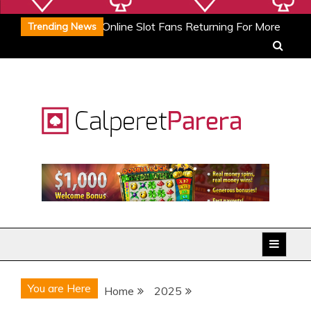
Skip
Creative Reels Keep Online Slot Fans Returning For More
Trending News
to
Enjoy Online Slot Sessions Featuring Creative Symbol
content
Presentation Experiences
Unique Bonus Events Bring
More Excitement to Online Slot Sessions
Celebrate
Positive Online Slot Entertainment Through Fresh
Adventure Ideas
Enjoy Online Slots Featuring Unique
Themes And Rewarding Features
Calperet Parera
Creative Reels Keep Online Slot Fans Returning For More
Enjoy Online Slot Sessions Featuring Creative Symbol
Presentation Experiences
Unique Bonus Events Bring
More Excitement to Online Slot Sessions
Celebrate
Positive Online Slot Entertainment Through Fresh
Adventure Ideas
Enjoy Online Slots Featuring Unique
Themes And Rewarding Features
You are Here
Home
2025