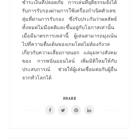
ชำระเงินที่ปลอดภัย การเล่นที่ยุติธรรมยังได้
รับการรับรองผ่านการใช้เครื่องกำเนิดตัวเลข
สุ่มที่ผ่านการรับรอง ซึ่งรับประกันว่าผลลัพธ์
ทั้งหมดไม่มีอคติและขึ้นอยู่กับโอกาสเท่านั้น
เมื่อมีมาตรการเหล่านี้ ผู้เล่นสามารถมุ่งเน้น
ไปที่ความตื่นเต้นของเกมโดยไม่ต้องกังวล
เกี่ยวกับความเสี่ยงภายนอก แง่มุมทางสังคม
ของ การพนันออนไลน์ เพิ่มมิติใหม่ให้กับ
ประสบการณ์ ช่วยให้ผู้เล่นเชื่อมต่อกับผู้อื่น
จากทั่วโลกได้
SHARE