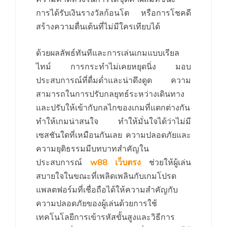
การได้รับเงินรางวัลก้อนโต หรือการโชคดี
สร้างความตื่นเต้นที่ไม่มีใครเทียบได้
ด้วยผลลัพธ์ทันทีและการเล่นเกมแบบเรียล
ไทม์ การกระทำไม่เคยหยุดนิ่ง มอบ
ประสบการณ์ที่ดื่มด่ำและน่าดึงดูด ความ
สามารถในการปรับกลยุทธ์ระหว่างเดินทาง
และปรับให้เข้ากับกลไกของเกมที่แตกต่างกัน
ทำให้เกมน่าสนใจ ทำให้มั่นใจได้ว่าไม่มี
เซสชันใดที่เหมือนกันเลย ความปลอดภัยและ
ความยุติธรรมมีบทบาทสำคัญใน
ประสบการณ์
w88 เว็บตรง
ช่วยให้ผู้เล่น
สบายใจในขณะที่เพลิดเพลินกับเกมโปรด
แพลตฟอร์มที่เชื่อถือได้ให้ความสำคัญกับ
ความปลอดภัยของผู้เล่นด้วยการใช้
เทคโนโลยีการเข้ารหัสขั้นสูงและวิธีการ