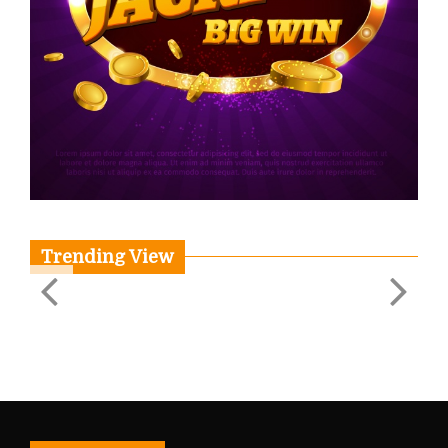
Trending View
Enjoy Online
Slot Sessions
Featuring
Creative