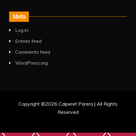
From
Here
Meta
Log in
Entries feed
Comments feed
WordPress.org
Copyright ©2026 Calperet Parera | All Rights
Reserved