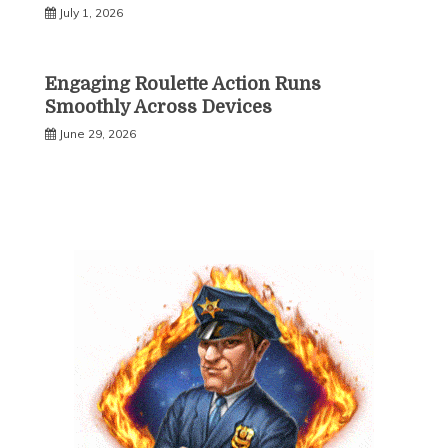
July 1, 2026
Engaging Roulette Action Runs
Smoothly Across Devices
June 29, 2026