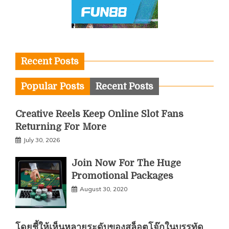
Recent Posts
Popular Posts
Recent Posts
Creative Reels Keep Online Slot Fans
Returning For More
July 30, 2026
Join Now For The Huge
Promotional Packages
August 30, 2020
โดยชี้ให้เห็นหลายระดับของสล็อตโจ๊กในบรรทัด