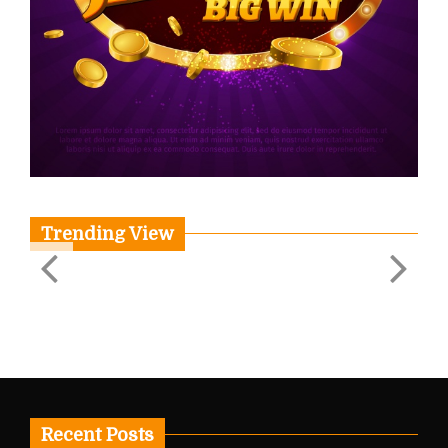
Trending View
Unique Bonus
Events Bring
More
Excitement to
Online Slot
Recent Posts