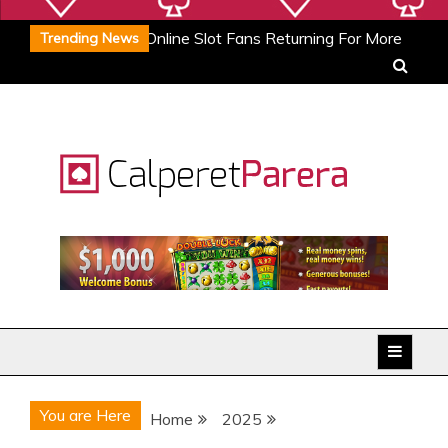
Skip
reative Reels Keep Online Slot Fans Returning For More
Trending News
to
njoy Online Slot Sessions Featuring Creative Symbol
content
resentation Experiences
Unique Bonus Events Bring
ore Excitement to Online Slot Sessions
Celebrate
ositive Online Slot Entertainment Through Fresh
Adventure Ideas
Enjoy Online Slots Featuring Unique
Themes And Rewarding Features
Calperet Parera
reative Reels Keep Online Slot Fans Returning For More
njoy Online Slot Sessions Featuring Creative Symbol
resentation Experiences
Unique Bonus Events Bring
ore Excitement to Online Slot Sessions
Celebrate
ositive Online Slot Entertainment Through Fresh
Adventure Ideas
Enjoy Online Slots Featuring Unique
Themes And Rewarding Features
You are Here
Home
2025