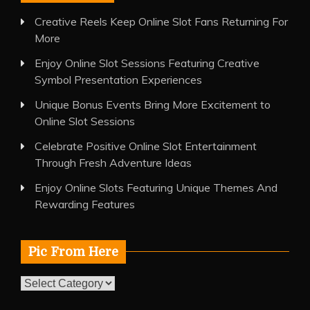
Sessions
Creative Reels Keep Online Slot Fans Returning For
July 26, 2026
More
Enjoy Online Slot Sessions Featuring Creative
Symbol Presentation Experiences
Unique Bonus Events Bring More Excitement to
Online Slot Sessions
Celebrate Positive Online Slot Entertainment
Through Fresh Adventure Ideas
Enjoy Online Slots Featuring Unique Themes And
Rewarding Features
Pic From Here
Pic
From