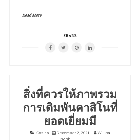
Read More
SHARE
สิ่งที่ควรให้ภาพรวม
การเดิมพันคาสิโนที่
ยอดเยี่ยมมี
Casino
December 2, 2021
Willian
Noah