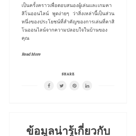
เป็นครั้งคราวเพื่อตอบสนองผู้เล่นและเกมคา
สิโนออนไลน์ พูดง่ายๆ ว่าสิ่งเหล่านี้เป็นส่วน
หนึ่งของประโยชน์ที่สำคัญของการเล่นที่คาสิ
โนออนไลน์จากความปลอบใจในบ้านของ
คุณ
Read More
SHARE
ข้อมูลน่ารู้เกี่ยวกับ