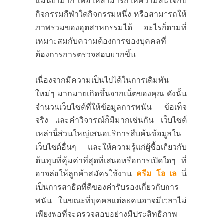
แม่นยำมาก เพื่อให้สามารถให้ความสนใจกับ
กิจกรรมกีฬาใดกิจกรรมหนึ่ง หรือสามารถให้
ภาพรวมของอุตสาหกรรมได้ อะไรก็ตามที่
เหมาะสมกับความต้องการของบุคคลที่
ต้องการการตรวจสอบมากขึ้น
เนื่องจากมีความเป็นไปได้ในการเดิมพัน
ใหม่ๆ มากมายเกิดขึ้นจากเน็ตของคุณ ดังนั้น
จำนวนเว็บไซต์ที่ให้ข้อมูลการพนัน ข้อเท็จ
จริง และคำวิจารณ์ก็มีมากเช่นกัน เว็บไซต์
เหล่านี้ส่วนใหญ่เสนอบริการสืบค้นข้อมูลใน
เว็บไซต์อื่นๆ และให้ความรู้แก่ผู้ซื้อเกี่ยวกับ
ต้นทุนที่คุ้มค่าที่สุดที่เสนอหรือการเปิดใดๆ ที่
อาจล่อให้ลูกค้าสมัครใช้งาน
ครีม โอ เล
นี่
เป็นการสาธิตที่ดีของคำรับรองเกี่ยวกับการ
พนัน ในขณะที่บุคคลแต่ละคนอาจมีเวลาไม่
เพียงพอที่จะตรวจสอบอย่างมีประสิทธิภาพ