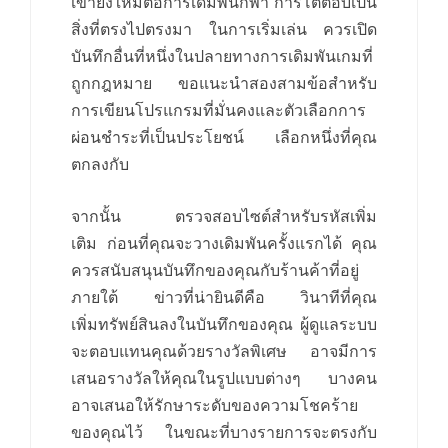
เขายังใหม่ต่อการเดิมพันกีฬา การโต้ตอบเป็น
สิ่งที่ตรงไปตรงมา ในการเริ่มเล่น ควรเปิด
บันทึกอื่นที่หนึ่งในปลายทางการเดิมพันเกมที่
ถูกกฎหมาย ขอแนะนำสองสามข้อสำหรับ
การเขียนโปรแกรมที่มั่นคงและตัวเลือกการ
ผ่อนชำระที่เป็นประโยชน์ เลือกหนึ่งที่คุณ
ตกลงกับ
จากนั้น ตรวจสอบไซต์สำหรับรหัสเพิ่ม
เติม ก่อนที่คุณจะวางเดิมพันครั้งแรกได้ คุณ
ควรสนับสนุนบันทึกของคุณกับร้านค้าที่อยู่
ภายใต้ ข่าวที่น่ายินดีคือ วินาทีที่คุณ
เพิ่มทรัพย์สินลงในบันทึกของคุณ ผู้ดูแลระบบ
จะตอบแทนคุณด้วยรางวัลพิเศษ อาจมีการ
เสนอรางวัลให้คุณในรูปแบบต่างๆ บางคน
อาจเสนอให้รักษาระดับของความโชคร้าย
ของคุณไว้ ในขณะที่บางรายการจะตรงกับ