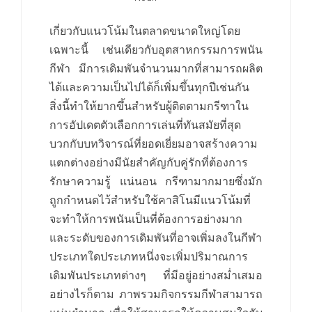
เกี่ยวกับแนวโน้มในตลาดขนาดใหญ่โดย
เฉพาะนี้ เช่นเดียวกับอุตสาหกรรมการพนัน
กีฬา มีการเดิมพันจำนวนมากที่สามารถผลิต
ได้และความเป็นไปได้ก็เพิ่มขึ้นทุกปีเช่นกัน
สิ่งนี้ทำให้ยากขึ้นสำหรับผู้ติดตามกรีฑาใน
การอัปเดตตัวเลือกการเล่นที่ทันสมัยที่สุด
บวกกับบทวิจารณ์ที่ยอดเยี่ยมอาจสร้างความ
แตกต่างอย่างมีนัยสำคัญกับคู่รักที่ต้องการ
รักษาความรู้ แน่นอน กรีฑามากมายซึ่งมัก
ถูกกำหนดไว้สำหรับใช้คาสิโนมีแนวโน้มที่
จะทำให้การพนันเป็นที่ต้องการอย่างมาก
และระดับของการเดิมพันที่อาจเพิ่มลงในกีฬา
ประเภทใดประเภทหนึ่งจะเพิ่มปริมาณการ
เดิมพันประเภทต่างๆ ที่มีอยู่อย่างสม่ำเสมอ
อย่างไรก็ตาม ภาพรวมกิจกรรมกีฬาสามารถ