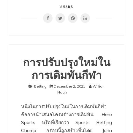
SHARE
การปรับปรุงใหม่ใน
การเดิมพันกีฬา
Betting
December 2, 2021
Willian
Noah
หนึ่งในการปรับปรุงใหม่ในการเดิมพันกีฬา
คือการนำเสนอโครงร่างการเดิมพัน Hero
Sports หรือที่เรียกว่า Sports Betting
Champ กรอบนี้ถูกสร้างขึ้นโดย John