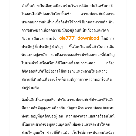
จำเป็นต้องเป็นเมื่อคุณมีส่วนร่วมในการใช้แอปพลิเคชันคาสิ
โนออนไลน์ที่ปลอดภัยโดยสิ้นเชิง
ความปลอดภัยมีสถาน
ประกอบการพนันที่น่าเชื่อถือทำให้การใช้งานสามารถดำเนิน
การอย่างมากเพื่อลดอารมณ์ของผู้เล่นที่เป็นกังวลและวิตก
ole777 download
กังวล
เมื่อเวลาผ่านไป
ได้มีการ
ประดิษฐ์สิ่งประดิษฐ์สำคัญๆ
ขึ้นในบริเวณนี้แล้วในการเดิม
พันแบบอยู่อาศัย
รวมถึงงานของเจ้าหน้าที่สอดส่องที่บังเอิญ
ไปประจำที่เครื่องเรือนวิดีโอเกมเพื่อชมการแสดง
กล้อง
ดิจิตอลคลิปวิดีโอยังอาจใช้กันอย่างแพร่หลายในระหว่าง
สถานที่เดิมพันเพื่อระบุใครก็ตามที่ถูกกล่าวหาว่านอกใจหรือ
สมรู้ร่วมคิด
ดังนั้นจึงเป็นเหตุผลที่ว่าทำไมความปลอดภัยที่บ้านคาสิโนจึง
มีความสำคัญสูงเช่นเดียวกัน
ปัญหาด้านความปลอดภัยแทบ
ทั้งหมดอยู่ที่บุคลิกของผู้เล่น
ความกังวลว่าแฮกเกอร์ออนไลน์
มีโอกาสเข้าถึงข้อมูลส่วนบุคคลก็เพียงพอแล้วที่จะทำให้คน
ส่วนใหญ่ตกใจ
ข่าวดีก็คือแม้ว่าเว็บไซต์การพนันออนไลน์จะ