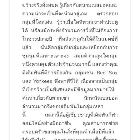
ขว้างจริงทั้งหมด รู้เกี่ยวกับสนามเบสบอลและ
ความน่าจะเป็นที่จะนำมาสู่เกม ตรวจสอบ
กลุ่มที่โดดเด่น รู้ว่าเมื่อใดที่พวกเขาทำประตู
ได้ หรือแม้กระทั่งจำนวนการวิ่งที่ไม่ต้องการ
ในช่วงปลายปี ทีหลังว่าดูกันให้ดีในแมตช์ที่
แล้ว นั่นคือกลุ่มกับกลุ่มและเหยือกกับการ
ชุมนุมที่เฉพาะเจาะจง สมมติว่ากลุ่มใดกลุ่ม
หนึ่งควบคุมตัวแปรจำนวนมากนี้ แสดงว่าคุณ
มีเดิมพันที่มีการป้องกัน กลุ่มเช่น Red Sox
และ Yankees พึ่งพาทีวีได้ เนื่องจากเป็นกลุ่ม
ที่เปิดกว้างเป็นพิเศษและมีข้อมูลมากมายให้
ค้นหาเกี่ยวกับพวกเขา นักพนันเบสบอล
จำนวนมากจึงชอบเดิมพันในกลุ่มเหล่า
นี้ เหล่านี้คือผู้เชี่ยวชาญที่เดิมพันกีฬา
ออนไลน์อย่างมืออาชีพ คุณสามารถช่วย
ครอบครัวของคุณในสิ่งที่คุณทำเมื่อปีที่แล้ว