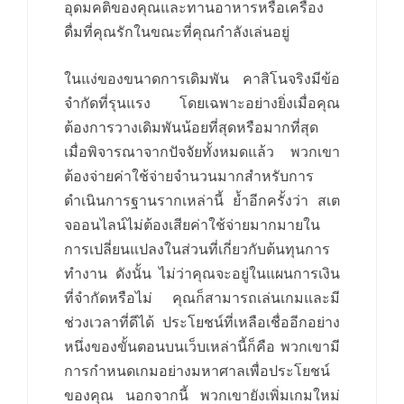
อุดมคติของคุณและทานอาหารหรือเครื่อง
ดื่มที่คุณรักในขณะที่คุณกำลังเล่นอยู่
ในแง่ของขนาดการเดิมพัน คาสิโนจริงมีข้อ
จำกัดที่รุนแรง โดยเฉพาะอย่างยิ่งเมื่อคุณ
ต้องการวางเดิมพันน้อยที่สุดหรือมากที่สุด
เมื่อพิจารณาจากปัจจัยทั้งหมดแล้ว พวกเขา
ต้องจ่ายค่าใช้จ่ายจำนวนมากสำหรับการ
ดำเนินการฐานรากเหล่านี้ ย้ำอีกครั้งว่า สเต
จออนไลน์ไม่ต้องเสียค่าใช้จ่ายมากมายใน
การเปลี่ยนแปลงในส่วนที่เกี่ยวกับต้นทุนการ
ทำงาน ดังนั้น ไม่ว่าคุณจะอยู่ในแผนการเงิน
ที่จำกัดหรือไม่ คุณก็สามารถเล่นเกมและมี
ช่วงเวลาที่ดีได้ ประโยชน์ที่เหลือเชื่ออีกอย่าง
หนึ่งของขั้นตอนบนเว็บเหล่านี้ก็คือ พวกเขามี
การกำหนดเกมอย่างมหาศาลเพื่อประโยชน์
ของคุณ นอกจากนี้ พวกเขายังเพิ่มเกมใหม่