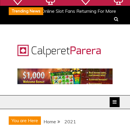
Skip
reative Reels Keep Online Slot Fans Returning For More
Trending News
to
njoy Online Slot Sessions Featuring Creative Symbol
content
resentation Experiences
Unique Bonus Events Bring
ore Excitement to Online Slot Sessions
Celebrate
ositive Online Slot Entertainment Through Fresh
dventure Ideas
Enjoy Online Slots Featuring Unique
hemes And Rewarding Features
Calperet Parera
reative Reels Keep Online Slot Fans Returning For More
njoy Online Slot Sessions Featuring Creative Symbol
resentation Experiences
Unique Bonus Events Bring
ore Excitement to Online Slot Sessions
Celebrate
ositive Online Slot Entertainment Through Fresh
dventure Ideas
Enjoy Online Slots Featuring Unique
hemes And Rewarding Features
You are Here
Home
2021