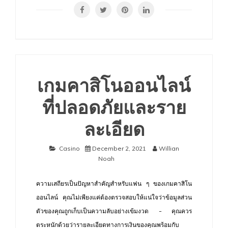
เกมคาสิโนออนไลน์
ที่ปลอดภัยและราย
ละเอียด
Casino
December 2, 2021
Willian
Noah
ความเสถียรเป็นปัญหาสำคัญสำหรับแฟน
ๆ
ของเกมคาสิโน
ออนไลน์
คุณไม่เพียงแค่ต้องตรวจสอบให้แน่ใจว่าข้อมูลส่วน
ตัวของคุณถูกเก็บเป็นความลับอย่างเข้มงวด
คุณควร
–
ตระหนักด้วยว่ารายละเอียดทางการเงินของคุณพร้อมกับ