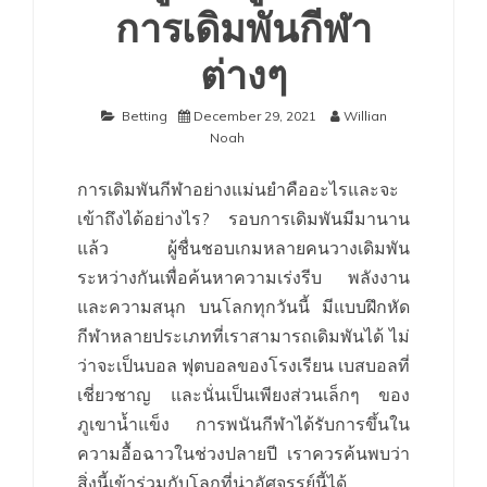
การเดิมพันกีฬา
ต่างๆ
Betting
December 29, 2021
Willian
Noah
การเดิมพันกีฬาอย่างแม่นยำคืออะไรและจะ
เข้าถึงได้อย่างไร? รอบการเดิมพันมีมานาน
แล้ว ผู้ชื่นชอบเกมหลายคนวางเดิมพัน
ระหว่างกันเพื่อค้นหาความเร่งรีบ พลังงาน
และความสนุก บนโลกทุกวันนี้ มีแบบฝึกหัด
กีฬาหลายประเภทที่เราสามารถเดิมพันได้ ไม่
ว่าจะเป็นบอล ฟุตบอลของโรงเรียน เบสบอลที่
เชี่ยวชาญ และนั่นเป็นเพียงส่วนเล็กๆ ของ
ภูเขาน้ำแข็ง การพนันกีฬาได้รับการขึ้นใน
ความอื้อฉาวในช่วงปลายปี เราควรค้นพบว่า
สิ่งนี้เข้าร่วมกับโลกที่น่าอัศจรรย์นี้ได้