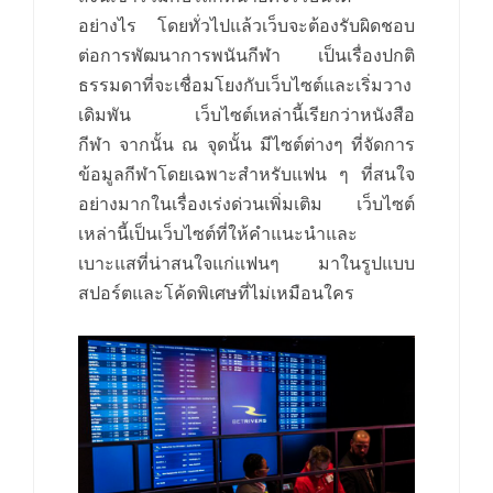
อย่างไร โดยทั่วไปแล้วเว็บจะต้องรับผิดชอบ
ต่อการพัฒนาการพนันกีฬา เป็นเรื่องปกติ
ธรรมดาที่จะเชื่อมโยงกับเว็บไซต์และเริ่มวาง
เดิมพัน เว็บไซต์เหล่านี้เรียกว่าหนังสือ
กีฬา จากนั้น ณ จุดนั้น มีไซต์ต่างๆ ที่จัดการ
ข้อมูลกีฬาโดยเฉพาะสำหรับแฟน ๆ ที่สนใจ
อย่างมากในเรื่องเร่งด่วนเพิ่มเติม เว็บไซต์
เหล่านี้เป็นเว็บไซต์ที่ให้คำแนะนำและ
เบาะแสที่น่าสนใจแก่แฟนๆ มาในรูปแบบ
สปอร์ตและโค้ดพิเศษที่ไม่เหมือนใคร