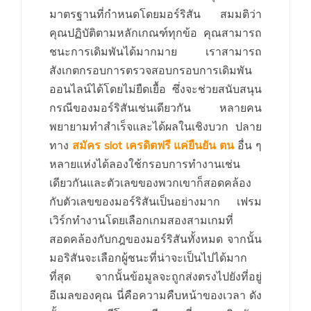
มาตรฐานที่กำหนดโดยมอร์ริสัน สมมติว่า
คุณปฏิบัติตามหลักเกณฑ์ทุกข้อ คุณสามารถ
ชนะการเดิมพันได้มากมาย เราสามารถ
สังเกตกรอบการตรวจสอบกรอบการเดิมพัน
ออนไลน์ได้โดยไม่ยืดเยื้อ ซึ่งจะช่วยสนับสนุน
กรณีของมอร์ริสันเช่นเดียวกัน หลายคน
พยายามทำสำเร็จและได้ผลในเชิงบวก ปลาย
ทาง
สมัคร slot เครดิตฟรี แค่ยืนยัน ตน
อื่น ๆ
หลายแห่งได้ลองใช้กรอบการทำงานเช่น
เดียวกันและตัวเลขของพวกเขาก็สอดคล้อง
กับตัวเลขของมอร์ริสันเป็นอย่างมาก เฟรม
เวิร์กทำงานโดยเลือกเกมสองสามเกมที่
สอดคล้องกับกฎของมอร์ริสันทั้งหมด จากนั้น
มอริสันจะเลือกผู้ชนะที่น่าจะเป็นไปได้มาก
ที่สุด จากนั้นข้อมูลจะถูกส่งตรงไปยังที่อยู่
อีเมลของคุณ นี่คือความคืบหน้าของเวลา ดัง