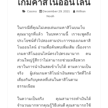
เกมคาสิโนออนไลน์
Casino
December 29, 2021
Willian
Noah
ในกรณีที่คุณไม่เคยเล่นเกมคาสิโนบนเว็บ
คุณมาถูกที่แล้ว ในบทความนี้ เราจะพูดถึง
ประโยชน์ทั่วไปสองสามประการของเกมคาสิ
โนออนไลน์ อ่านเพื่อค้นพบเพิ่มเติม เนื่องจาก
เกมคาสิโนออนไลน์ตรงไปตรงมามาก คน
ส่วนใหญ่รู้สึกว่าไม่สามารถช่วยเหลือพวก
เขาในการนำเงินสดเข้าเว็บได้ ตามความเป็น
จริง ผู้เล่นเกมคาสิโนนำเงินสดมาวัดที่ใกล้
เคียงกันกับบุคคลที่เล่นในคาสิโนตาม
ธรรมเนียม
ในความเป็นจริง คุณสามารถทำเงินได้
จำนวนมากหากคุณรู้วิธีเล่นดี คุณสามารถใช้