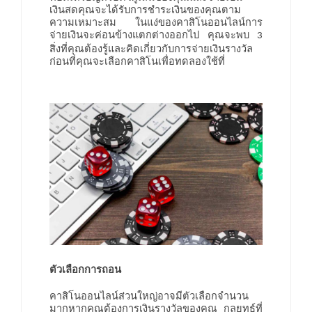
เงินสดคุณจะได้รับการชำระเงินของคุณตาม
ความเหมาะสม
ในแง่ของคาสิโนออนไลน์การ
จ่ายเงินจะค่อนข้างแตกต่างออกไป
คุณจะพบ
3
สิ่งที่คุณต้องรู้และคิดเกี่ยวกับการจ่ายเงินรางวัล
ก่อนที่คุณจะเลือกคาสิโนเพื่อทดลองใช้ที่
ตัวเลือกการถอน
คาสิโนออนไลน์ส่วนใหญ่อาจมีตัวเลือกจำนวน
มากหากคุณต้องการเงินรางวัลของคุณ
กลยุทธ์ที่