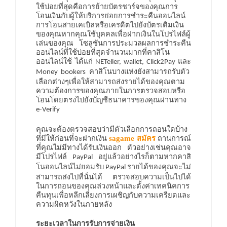
ใช้บ่อยที่สุดคือการย้ายบัตรชาร์จของคุณการ
โอนเงินกับผู้ให้บริการย่อยการชำระคืนออนไลน์
การโอนสายเคเบิลหรือเครดิตไปยังบัตรเติมเงิน
ของคุณหากคุณใช้บุคคลเพื่อฝากเงินในโปรไฟล์ผู้
เล่นของคุณ
โซลูชันการประมวลผลการชำระคืน
ออนไลน์ที่ใช้บ่อยที่สุดจำนวนมากที่คาสิโน
ออนไลน์ใช้
ได้แก่
และ
NETeller, wallet, Click2Pay
คาสิโนบางแห่งยังสามารถรับตัว
Money bookers
เลือกต่างๆเพื่อให้สามารถส่งรายได้ของคุณตาม
ความต้องการของคุณภายในการตรวจสอบหรือ
โอนโดยตรงไปยังบัญชีธนาคารของคุณผ่านทาง
e-Verify
คุณจะต้องตรวจสอบว่ามีตัวเลือกการถอนใดบ้าง
ที่มีให้ก่อนที่จะฝากเงิน
sagame สมัคร
ถานการณ์
ที่คุณไม่มีทางได้รับเงินออก
ตัวอย่างเช่นคุณอาจ
มีโปรไฟล์
อยู่แล้วอย่างไรก็ตามหากคาสิ
PayPal
โนออนไลน์ไม่ยอมรับ
รายได้ของคุณจะไม่
PayPal
สามารถส่งไปที่นั่นได้
ตรวจสอบความเป็นไปได้
ในการถอนของคุณล่วงหน้าและตั้งค่าเทคนิคการ
คืนทุนเพื่อหลีกเลี่ยงการเผชิญกับความเครียดและ
ความผิดหวังในภายหลัง
ระยะเวลาในการรับการจ่ายเงิน