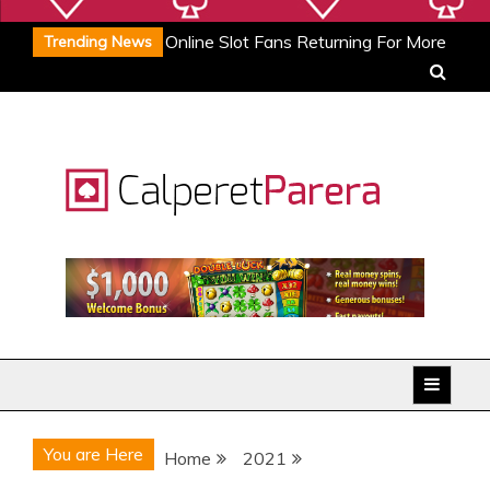
Skip
Creative Reels Keep Online Slot Fans Returning For More
Trending News
to
Enjoy Online Slot Sessions Featuring Creative Symbol
content
Presentation Experiences
Unique Bonus Events Bring
More Excitement to Online Slot Sessions
Celebrate
Positive Online Slot Entertainment Through Fresh
Adventure Ideas
Enjoy Online Slots Featuring Unique
Themes And Rewarding Features
Calperet Parera
Creative Reels Keep Online Slot Fans Returning For More
Enjoy Online Slot Sessions Featuring Creative Symbol
Presentation Experiences
Unique Bonus Events Bring
More Excitement to Online Slot Sessions
Celebrate
Positive Online Slot Entertainment Through Fresh
Adventure Ideas
Enjoy Online Slots Featuring Unique
Themes And Rewarding Features
You are Here
Home
2021