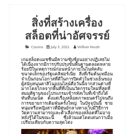
สิ่งที่สร้างเครื่อง
สล็อตที่น่าอัศจรรย์
Casino
July 3, 2021
Willian Noah
เกมสล็อตแมชชีนมีความซับซ้อนอย่างปฏิเสธไม่
ได้เนื่องจากมีการปรับปรุงขั้นพื้นฐานตลอดหลาย
ร้อยปีในเหตุการณ์ก่อนหน้าภายในไนท์คลับ
ขนาดเล็กของรัฐแคลิฟอร์เนีย
สิ่งที่เริ่มต้นเหมือน
จำเป็นก่อนโอกาสที่ดีในการปิดตัวในช่วงเย็นของ
ผู้สนับสนุนคาสิโนออนไลน์คือวันนี้จากส่วนต่างที่
มากโดยไกลจากพื้นที่ที่เป็นนวัตกรรมใหม่ที่สุดที่
สมมุติฐานของโปรแกรมเข้ารหัสเว็บที่เข้าถึงได้
ทันทีบนเน็ต
ตั้งแต่เรื่องสล็อตภาพยนตร์ไปจนถึง
การขยายการเดิมพันครั้งใหญ่
ในปัจจุบันนี้
ชาย
หนุ่มหรือหญิงสาวที่มีศูนย์กลางทางเว็บมีวิธีการ
วัดความสามารถและตัวเลือกของสล็อตที่ไม่อาจ
หยั่งรู้ได้ในขณะนี้
ซึ่งล้วนแต่โดดเด่นกว่าเมื่อ
เปรียบเทียบกับความสุดโต่ง