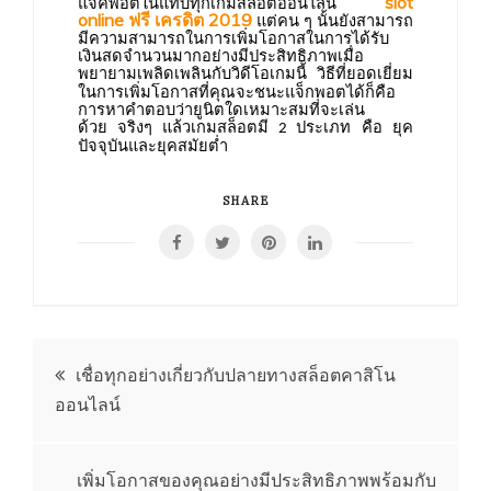
slot
แจ็คพอตในแทบทุกเกมสล็อตออนไลน์
online ฟรี เครดิต 2019
แต่คน
ๆ
นั้นยังสามารถ
มีความสามารถในการเพิ่มโอกาสในการได้รับ
เงินสดจำนวนมากอย่างมีประสิทธิภาพเมื่อ
พยายามเพลิดเพลินกับวิดีโอเกมนี้
วิธีที่ยอดเยี่ยม
ในการเพิ่มโอกาสที่คุณจะชนะแจ็กพอตได้ก็คือ
การหาคำตอบว่ายูนิตใดเหมาะสมที่จะเล่น
ด้วย
จริงๆ
แล้วเกมสล็อตมี
ประเภท
คือ
ยุค
2
ปัจจุบันและยุคสมัยต่ำ
SHARE
Post
เชื่อทุกอย่างเกี่ยวกับปลายทางสล็อตคาสิโน
ออนไลน์
navigation
เพิ่มโอกาสของคุณอย่างมีประสิทธิภาพพร้อมกับ