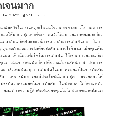
ดเจนมาก
mber 2, 2021
Willian Noah
น่าผิดหวังในกรณีที่คุณไม่แน่ใจว่าต้องทำอย่างไร ก่อนการ
ให้มากที่สุดเท่าที่จะคาดหวังได้อย่างสมเหตุสมผลเกี่ยว
ดียวกับเคล็ดลับและวิธีการเกี่ยวกับการเดิมพันกีฬา ไม่ว่า
่ของตัวเองอย่างไม่ต้องสงสัย อย่างไรก็ตาม เมื่อคุณคุ้น
นะนำเล็กน้อยเพื่อใช้ในการเดิมพัน ให้เราตรวจสอบเคล็ด
้คุณดำเนินการเดิมพันกีฬาได้อย่างมีประสิทธิภาพ ประการ
ี่คุณกำลังเดิมพันอยู่ การเดิมพันในอนาคตย่อมเป็นการตัดสิน
งสงสัย เพราะมันอาจจะมีประโยชน์มากที่สุด ตรวจสอบให้
รับประกันว่าคุณมีสติในการตัดสิน ในช่วงเวลาใดก็ตามที่ตัว
! สมมติว่าความรู้สึกตัดสินของคุณไม่ได้พิเศษขนาดนั้นแต่