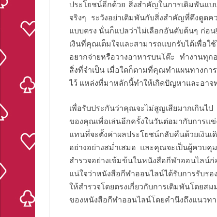
ประโยชน์อีกด้วย สิ่งสำคัญในการเดิมพันแ
จริงๆ ระวังอย่าเดิมพันกับสิ่งสำคัญที่ดึ
แบบตรง นั่นก็แปลว่าไม่เลือกอันดับต้นๆ ก่
เงินที่คุณเต็มใจและสามารถแบกรับได้เพื่
อยากจ่ายหรือวางอาหารบนโต๊ะ ทำงานทุกอย่า
สิ่งที่จำเป็น เมื่อใดก็ตามที่คุณทำแผนทางการเ
ไว้ แหล่งที่มาหลักนี้ทำให้เกิดปัญหาและอาจ
เพื่อรับประกันว่าคุณจะไม่สูญเสียมากเกินไ
ของคุณเพื่อเล่นอีกครั้งในวันต่อมากับการแ
แทนที่จะตั้งค่าผลประโยชน์กลับคืนด้วยเงิน
อย่างอย่างสม่ำเสมอ และคุณจะเป็นผู้ควบค
สำรวจอย่างเข้มข้นในหนังสือกีฬาออนไลน์
แน่ใจว่าหนังสือกีฬาออนไลน์ได้รับการรับรอ
ให้สำรวจโดยตรงเกี่ยวกับการเดิมพันโดยสมม
ของหนังสือกีฬาออนไลน์โดยคำนึงถึงแนวทาง