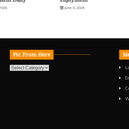
ment Daily
enjoyment
ring
Fans
 2026
June 4, 2026
que
Returning
mes
For More
d
July 30, 2026
ding
ures
Pic From Here
Me
 2026
Pic
L
From
E
Here
C
W