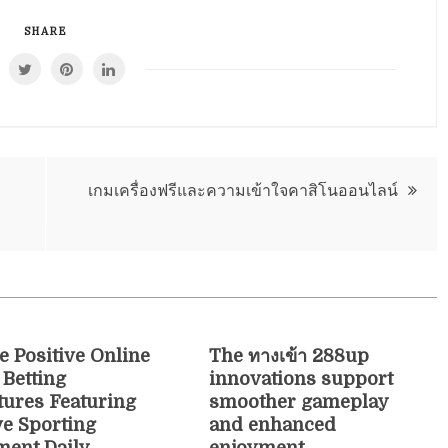
SHARE
เกมเครื่องฟรีและความเข้าใจคาสิโนออนไลน์
oy
Creative
e Positive Online
The ทางเข้า 288up
 Betting
innovations support
ine
Reels Keep
ures Featuring
smoother gameplay
ts
Online Slot
ve Sporting
and enhanced