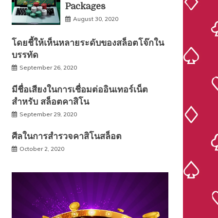
Packages
August 30, 2020
โดยชี้ให้เห็นหลายระดับของสล็อตโจ๊กใน
บรรทัด
September 26, 2020
มีชื่อเสียงในการเชื่อมต่ออินเทอร์เน็ต
สำหรับ สล็อตคาสิโน
September 29, 2020
ศีลในการสำรวจคาสิโนสล็อต
October 2, 2020