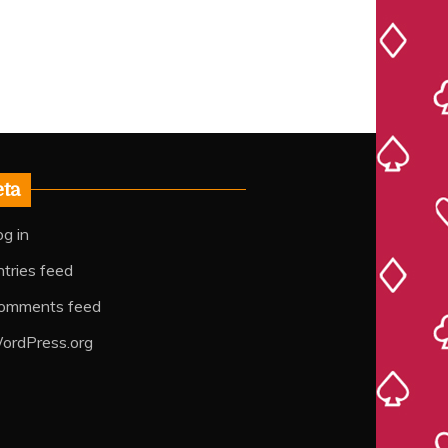
Featuring
B
Creative
Symbol
Presentati
on
Experience
ta
s
og in
July 28, 2026
ntries feed
omments feed
ordPress.org