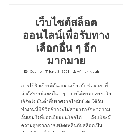
เว็บไซต์สล็อต
ออนไลน์เพื่อรับทาง
เลือกอื่น ๆ อีก
มากมาย
Casino
June 3, 2021
Willian Noah
การได้รับเกียรติอันอบอุ่นเกี่ยวกับช่วงเวลาที่
น่าอัศจรรย์และอื่น ๆ การได้ครอบครองโย
เกิร์ตไขมันต่ำที่ปราศจากไขมันโดยใช้วัน
ทำงานที่มีชีวิตชีวาจะไม่สามารถรักษาความ
อิ่มเอมใจที่ยอดเยี่ยมบนโลกได้ ถึงแม้จะมี
ความสุขจากการเพลิดเพลินกับสล็อตเป็น