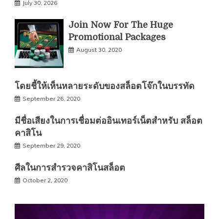
July 30, 2026
Join Now For The Huge
Promotional Packages
August 30, 2020
โดยชี้ให้เห็นหลายระดับของสล็อตโจ๊กในบรรทัด
September 26, 2020
มีชื่อเสียงในการเชื่อมต่ออินเทอร์เน็ตสำหรับ สล็อต
คาสิโน
September 29, 2020
ศีลในการสำรวจคาสิโนสล็อต
October 2, 2020