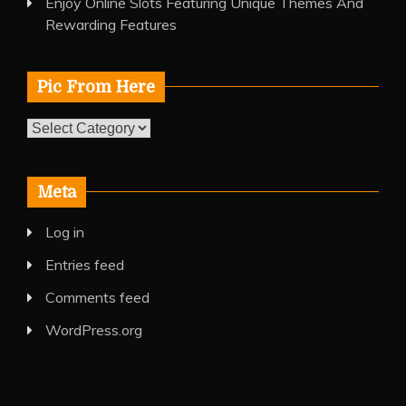
Enjoy Online Slots Featuring Unique Themes And
Rewarding Features
Pic From Here
Pic
From
Here
Meta
Log in
Entries feed
Comments feed
WordPress.org