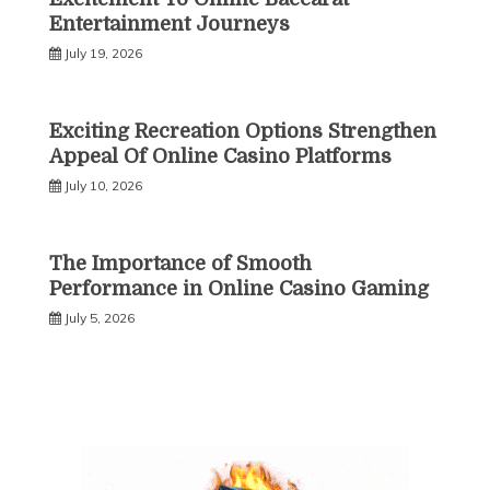
Entertainment Journeys
July 19, 2026
Exciting Recreation Options Strengthen
Appeal Of Online Casino Platforms
July 10, 2026
The Importance of Smooth
Performance in Online Casino Gaming
July 5, 2026