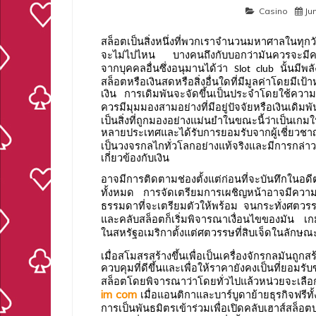
Casino
Ju
สล็อตเป็นสิ่งหนึ่งที่พวกเราจำนวนมหาศาลในทุกว
จะไม่ไปไหน
บางคนถึงกับบอกว่ามันควรจะมีค
จากบุคคลอื่นซึ่งอนุมานได้ว่า
นั้นมีพล
Slot club
สล็อตหรือเงินสดหรือสิ่งอื่นใดที่มีมูลค่าโดยมีเ
เงิน
การเดิมพันจะจัดขึ้นเป็นประจำโดยใช้ความร
ควรมีมุมมองสามอย่างที่มีอยู่ปัจจัยหรือเงินเดิมพ
เป็นสิ่งที่ถูกมองอย่างแม่นยำในขณะนี้ว่าเป็นเก
หลายประเทศและได้รับการยอมรับจากผู้เชี่ยวชาญ
เป็นวงจรกลไกทั่วโลกอย่างแท้จริงและมีการกล่า
เกี่ยวข้องกับเงิน
อาจมีการติดตามช่องตั้งแต่ก่อนที่จะบันทึกในอด
ทั้งหมด
การจัดเตรียมการเผชิญหน้าอาจมีความสำคั
ธรรมดาที่จะเตรียมตัวให้พร้อม
จนกระทั่งศตวรร
และคลับสล็อตก็เริ่มพิจารณาเงื่อนไขของมัน
เก
ในสหรัฐอเมริกาตั้งแต่ศตวรรษที่สิบเจ็ดในลักษณะ
เมื่อสโมสรสร้างขึ้นเพื่อเป็นเครื่องจักรกลมันถูกส
ควบคุมที่ดีขึ้นและเพื่อให้ราคายังคงเป็นที่ยอมร
สล็อตโดยพิจารณาว่าโดยทั่วไปแล้วหน่วยจะเลือกผ
im com
เมื่อแอนติกาและบาร์บูดาย้ายธุรกิจฟรีท
การเป็นพันธมิตรเข้าร่วมเพื่อเปิดคลับเฮาส์สล็อต