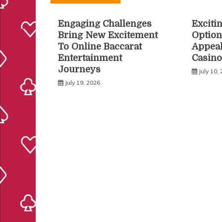
Engaging Challenges
Exciti
Bring New Excitement
Option
To Online Baccarat
Appeal
Entertainment
Casino
Journeys
July 10,
July 19, 2026