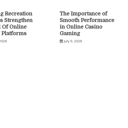
ng Recreation
The Importance of
s Strengthen
Smooth Performance
 Of Online
in Online Casino
 Platforms
Gaming
 2026
July 5, 2026