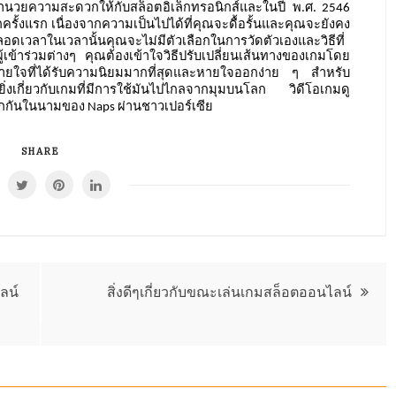
อำนวยความสะดวกให้กับสล็อตอิเล็กทรอนิกส์และในปี
พ
ศ
.
. 2546
ครั้งแรก
เนื่องจากความเป็นไปได้ที่คุณจะดื้อรั้นและคุณจะยังคง
ลอดเวลาในเวลานั้นคุณจะไม่มีตัวเลือกในการวัดตัวเองและวิธีที่
ผู้เข้าร่วมต่างๆ
คุณต้องเข้าใจวิธีปรับเปลี่ยนเส้นทางของเกมโดย
หายใจที่ได้รับความนิยมมากที่สุดและหายใจออกง่าย
ๆ
สำหรับ
่งเกี่ยวกับเกมที่มีการใช้มันไปไกลจากมุมบนโลก
วิดีโอเกมดู
จักกันในนามของ
ผ่านชาวเปอร์เซีย
Naps
SHARE
ลน์
สิ่งดีๆเกี่ยวกับขณะเล่นเกมสล็อตออนไลน์