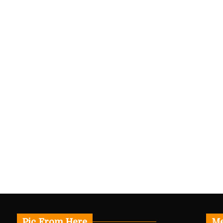
oy
Creative
ine
Reels Keep
ts
Online Slot
Pic From Here
Me