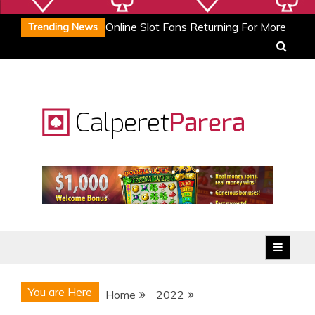
Skip
Creative Reels Keep Online Slot Fans Returning For More
Trending News
to
Enjoy Online Slot Sessions Featuring Creative Symbol
content
Presentation Experiences
Unique Bonus Events Bring
More Excitement to Online Slot Sessions
Celebrate
Positive Online Slot Entertainment Through Fresh
Adventure Ideas
Enjoy Online Slots Featuring Unique
Themes And Rewarding Features
Calperet Parera
Creative Reels Keep Online Slot Fans Returning For More
Enjoy Online Slot Sessions Featuring Creative Symbol
Presentation Experiences
Unique Bonus Events Bring
More Excitement to Online Slot Sessions
Celebrate
Positive Online Slot Entertainment Through Fresh
Adventure Ideas
Enjoy Online Slots Featuring Unique
Themes And Rewarding Features
You are Here
Home
2022