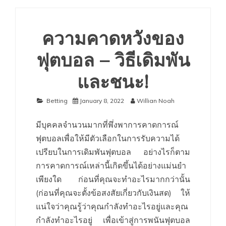
ความคาดหวังของ
ฟุตบอล – วิธีเดิมพัน
และชนะ!
Betting
January 8, 2022
Willian Noah
มีบุคคลจำนวนมากที่พึ่งพาการคาดการณ์
ฟุตบอลเพื่อให้มีตัวเลือกในการรับความได้
เปรียบในการเดิมพันฟุตบอล อย่างไรก็ตาม
การคาดการณ์เหล่านี้เกิดขึ้นได้อย่างแม่นยำ
เพียงใด ก่อนที่คุณจะทำอะไรมากกว่านั้น
(ก่อนที่คุณจะตั้งข้อสงสัยเกี่ยวกับเงินสด) ให้
แน่ใจว่าคุณรู้ว่าคุณกำลังทำอะไรอยู่และคุณ
กำลังทำอะไรอยู่ เพื่อเข้าสู่การพนันฟุตบอล