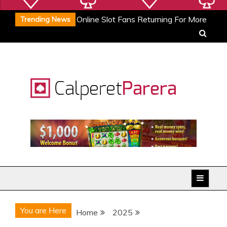
Skip
Creative Reels Keep Online Slot Fans Returning For More
Trending News
to
Enjoy Online Slot Sessions Featuring Creative Symbol
content
Presentation Experiences
Unique Bonus Events Bring
More Excitement to Online Slot Sessions
Celebrate
Positive Online Slot Entertainment Through Fresh
Adventure Ideas
Enjoy Online Slots Featuring Unique
Themes And Rewarding Features
Calperet Parera
Creative Reels Keep Online Slot Fans Returning For More
Enjoy Online Slot Sessions Featuring Creative Symbol
Presentation Experiences
Unique Bonus Events Bring
More Excitement to Online Slot Sessions
Celebrate
Positive Online Slot Entertainment Through Fresh
Adventure Ideas
Enjoy Online Slots Featuring Unique
Themes And Rewarding Features
You are Here
Home
2025