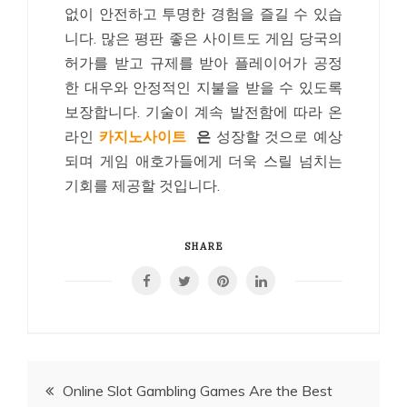
없이 안전하고 투명한 경험을 즐길 수 있습
니다. 많은 평판 좋은 사이트도 게임 당국의
허가를 받고 규제를 받아 플레이어가 공정
한 대우와 안정적인 지불을 받을 수 있도록
보장합니다. 기술이 계속 발전함에 따라 온
라인
카지노사이트
은
성장할 것으로 예상
되며 게임 애호가들에게 더욱 스릴 넘치는
기회를 제공할 것입니다.
SHARE
Post
Online Slot Gambling Games Are the Best