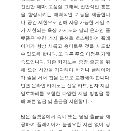
진진한 테마, 고품질 그래픽, 전반적인 흥분
을 향상시키는 매력적인 기능을 제공합니
다. 공간 제한으로 인해 사용 가능한 게임 수
가 제한되는 육상 카지노와 달리 온라인 플
랫폼은 수천 가지 옵션을 호스팅하여 플레
이어가 항상 새롭고 흥미로운 것을 시도할
수 있도록 합니다. 또 다른 주요 이점은 거래
속도입니다. 기존 카지노는 종종 출금을 위
해 오랜 시간을 기다려야 하거나 플레이어
가 줄을 서서 칩을 돈으로 교환해야 합니다.
반면 온라인 카지노는 신용 카드, 전자 지갑,
암호화폐를 포함한 다양한 지불 방법을 통
해 빠른 입금 및 출금을 지원합니다.
많은 플랫폼에서 즉시 또는 당일 출금을 제
공하여 플레이어가 불필요한 지연 없이 상