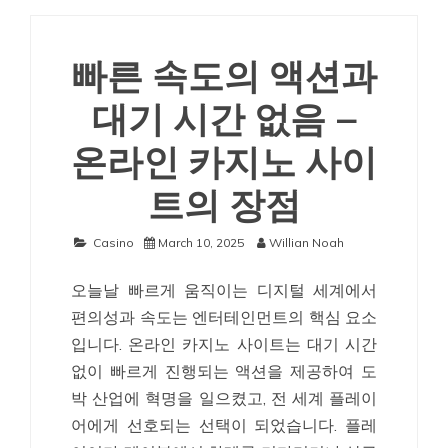
빠른 속도의 액션과
대기 시간 없음 –
온라인 카지노 사이
트의 장점
Casino
March 10, 2025
Willian Noah
오늘날 빠르게 움직이는 디지털 세계에서
편의성과 속도는 엔터테인먼트의 핵심 요소
입니다. 온라인 카지노 사이트는 대기 시간
없이 빠르게 진행되는 액션을 제공하여 도
박 산업에 혁명을 일으켰고, 전 세계 플레이
어에게 선호되는 선택이 되었습니다. 플레