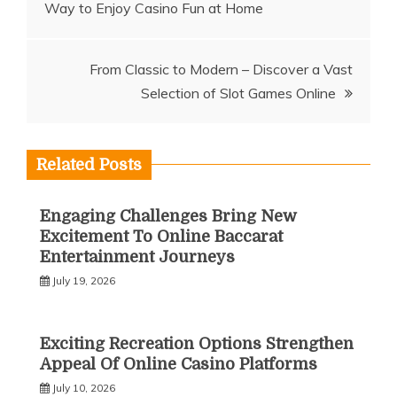
Way to Enjoy Casino Fun at Home
navigation
From Classic to Modern – Discover a Vast
Selection of Slot Games Online
Related Posts
Engaging Challenges Bring New
Excitement To Online Baccarat
Entertainment Journeys
July 19, 2026
Exciting Recreation Options Strengthen
Appeal Of Online Casino Platforms
July 10, 2026