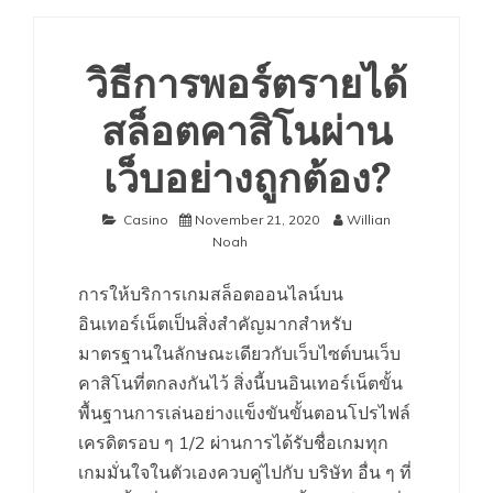
วิธีการพอร์ตรายได้
สล็อตคาสิโนผ่าน
เว็บอย่างถูกต้อง?
Casino
November 21, 2020
Willian
Noah
การให้บริการเกมสล็อตออนไลน์บน
อินเทอร์เน็ตเป็นสิ่งสำคัญมากสำหรับ
มาตรฐานในลักษณะเดียวกับเว็บไซต์บนเว็บ
คาสิโนที่ตกลงกันไว้ สิ่งนี้บนอินเทอร์เน็ตขั้น
พื้นฐานการเล่นอย่างแข็งขันขั้นตอนโปรไฟล์
เครดิตรอบ ๆ 1/2 ผ่านการได้รับชื่อเกมทุก
เกมมั่นใจในตัวเองควบคู่ไปกับ บริษัท อื่น ๆ ที่