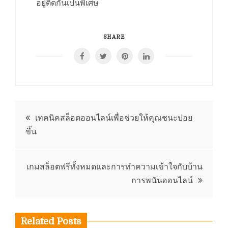
อยู่ติดกันเป็นพิเศษ
SHARE
Post
เทคนิคสล็อตออนไลน์เพื่อช่วยให้คุณชนะบ่อย
ขึ้น
navigation
เกมสล็อตฟรีทั้งหมดและการทำความเข้าใจกับบ้าน
การพนันออนไลน์
Related Posts