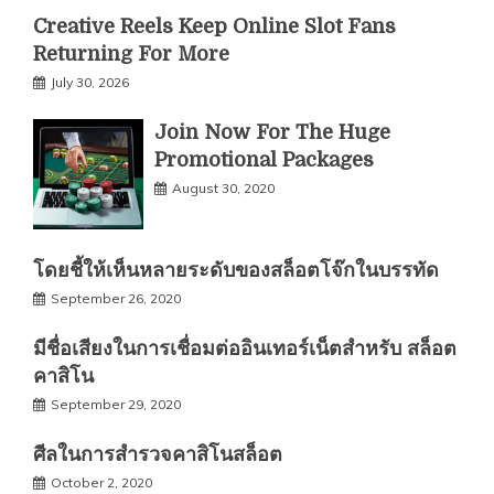
Creative Reels Keep Online Slot Fans
Returning For More
July 30, 2026
Join Now For The Huge
Promotional Packages
August 30, 2020
โดยชี้ให้เห็นหลายระดับของสล็อตโจ๊กในบรรทัด
September 26, 2020
มีชื่อเสียงในการเชื่อมต่ออินเทอร์เน็ตสำหรับ สล็อต
คาสิโน
September 29, 2020
ศีลในการสำรวจคาสิโนสล็อต
October 2, 2020