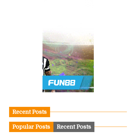
Recent Posts
Popular Posts
Recent Posts