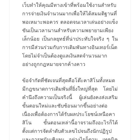
เว็บทำให้คุณมีทางเข้าที่พร้อมใช้งานสำหรับ
การจ่ายเงินจำนวนมากเพื่อให้ได้สมมติฐานที่
พอเหมาะพอควร ตลอดจนเวลาเล่นอย่างแข็ง
ขันเป็นเวลานานสำหรับความพยายามเพียง
เล็กน้อย เป็นกลยุทธ์ที่น่าประทับใจจริง ๆ ใน
การมีส่วนร่วมกับการเดิมพันทางอินเทอร์เน็ต
โดยไม่จำเป็นต้องดูแลเงินสดจำนวนมาก
อย่างถูกกฎหมายจากค้างคาว
ข้อจำกัดที่ชัดเจนที่สุดคือโต๊ะคาสิโนทั้งหมด
มีกฎขนาดการเดิมพันที่ยิ่งใหญ่ที่สุด โดยไม่
คำนึงถึงความเป็นจริงนี้ ผู้เล่นยังคงส่งเสริม
ขั้นตอนใหม่และซับซ้อนมากขึ้นอย่างต่อ
เนื่องเพื่อต้องการได้รับผลประโยชน์เหนือคา
สิโน ขั้นตอนเหล่านี้อาจรวมถึงอะไรก็ได้
ตั้งแต่การจัดลำดับตัวเลขไปจนถึงนักปฏิรูป
และการพนันเชิงลบ อย่างไรก็ตาม เทคนิค