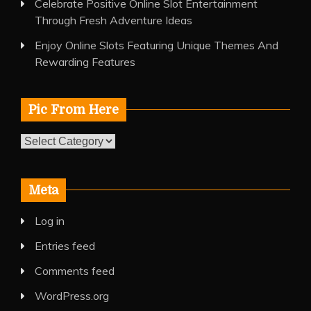
Celebrate Positive Online Slot Entertainment
Through Fresh Adventure Ideas
Enjoy Online Slots Featuring Unique Themes And
Rewarding Features
Pic From Here
Pic
From
Here
Meta
Log in
Entries feed
Comments feed
WordPress.org