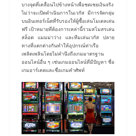
บางจุดที่เคลื่อนไปข้างหน้าเพื่อชดเชยเงินจริง
ไม่ว่าจะเปิดดำเนินการในเวกัส มีการจัดกลุ่ม
บนอินเทอร์เน็ตที่รับรองให้ผู้ซื้อเล่นโมเดลเล่น
ฟรี เป้าหมายที่ต้องการเหล่านี้รวมสโมสรเล่น
สล็อต แมมม่าว่าง และทีมเล่นเวกัส ปลาย
ทางที่แตกต่างกันทำให้อุปกรณ์ท่าเรือ
เพลิดเพลินโดยไม่คำนึงถึงเกมมาตรฐาน
ออนไลน์อื่น ๆ เช่นเกมออนไลน์ที่มีปัญหา ชื่อ
เกมอาร์เคดและชื่อเกมคำศัพท์