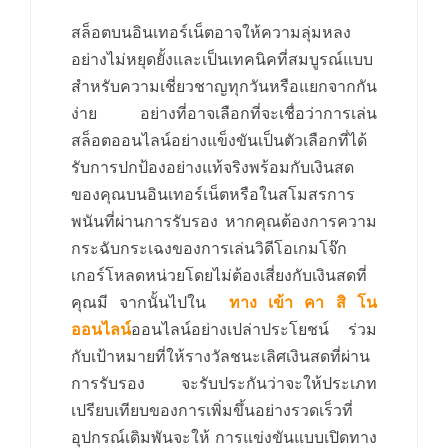
สล็อตบนอินเทอร์เน็ตอาจให้ความลุ่มหลง
อย่างไม่หยุดยั้งและเป็นเทคนิคที่สมบูรณ์แบบ
สำหรับความเชี่ยวชาญทุกวันหรือแยกจากกัน
ง่าย อย่างที่อาจเลือกที่จะเชื่อว่าการเล่น
สล็อตออนไลน์อย่างแข็งขันเป็นตัวเลือกที่ได้
รับการปกป้องอย่างแท้จริงพร้อมกับเงินสด
ของคุณบนอินเทอร์เน็ตหรือในสโมสรการ
พนันที่ผ่านการรับรอง หากคุณต้องการความ
กระฉับกระเฉงของการเล่นวิดีโอเกมโจ๊ก
เกอร์โหลดหน่วยโดยไม่ต้องเสี่ยงกับเงินสดที่
คุณมี จากนั้นไปใน
ทาง เข้า คา สิ โน
ออนไลน์
ออนไลน์อย่างเปล่าประโยชน์ ร่วม
กับเป้าหมายที่ให้รางวัลชนะเลิศเงินสดที่ผ่าน
การรับรอง จะรับประกันว่าจะให้ประเภท
เปรียบเทียบของการเพิ่มขึ้นอย่างรวดเร็วที่
อุปกรณ์เดิมพันจะให้ การแข่งขันแบบเปิดทาง