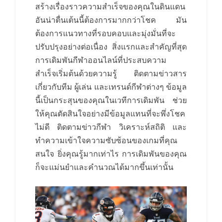
สร้างเรื่องราวความสำเร็จของคุณในดินแดน
อันน่าตื่นเต้นนี้ต้องการมากกว่าโชค มัน
ต้องการแนวทางที่รอบคอบและมุ่งมั่นที่จะ
ปรับปรุงอย่างต่อเนื่อง สิ่งแรกและสำคัญที่สุด
การเดิมพันกีฬาออนไลน์ที่ประสบความ
สำเร็จเริ่มต้นด้วยความรู้ ติดตามข่าวสาร
เกี่ยวกับทีม ผู้เล่น และเทรนด์กีฬาต่างๆ ข้อมูล
นี้เป็นกระสุนของคุณในเวทีการเดิมพัน ช่วย
ให้คุณตัดสินใจอย่างมีข้อมูลแทนที่จะพึ่งโชค
ไม่ดี ติดตามข่าวกีฬา วิเคราะห์สถิติ และ
ทำความเข้าใจความซับซ้อนของเกมที่คุณ
สนใจ ยิ่งคุณรู้มากเท่าไร การเดิมพันของคุณ
ก็จะแม่นยำและคำนวณได้มากขึ้นเท่านั้น