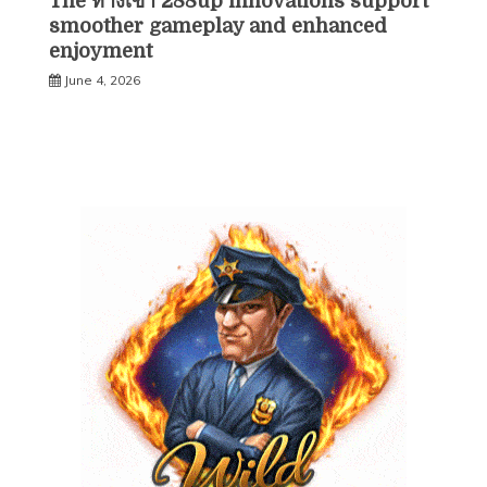
The ทางเข้า 288up innovations support
smoother gameplay and enhanced
enjoyment
June 4, 2026