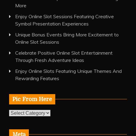
Experiences
More
July 28, 2026
Enjoy Online Slot Sessions Featuring Creative
Symbol Presentation Experiences
Unique Bonus Events Bring More Excitement to
Online Slot Sessions
Celebrate Positive Online Slot Entertainment
Through Fresh Adventure Ideas
Enjoy Online Slots Featuring Unique Themes And
Rewarding Features
Pic From Here
Pic
From
Here
Meta