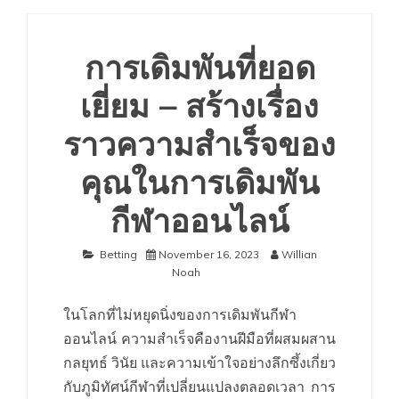
การเดิมพันที่ยอด
เยี่ยม – สร้างเรื่อง
ราวความสำเร็จของ
คุณในการเดิมพัน
กีฬาออนไลน์
Betting
November 16, 2023
Willian
Noah
ในโลกที่ไม่หยุดนิ่งของการเดิมพันกีฬา
ออนไลน์ ความสำเร็จคืองานฝีมือที่ผสมผสาน
กลยุทธ์ วินัย และความเข้าใจอย่างลึกซึ้งเกี่ยว
กับภูมิทัศน์กีฬาที่เปลี่ยนแปลงตลอดเวลา การ