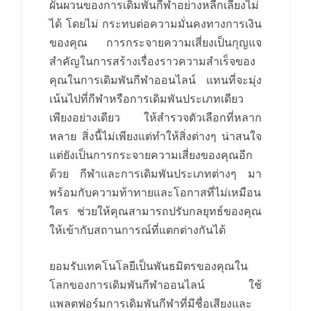
ผันผวนของการเดิมพันกีฬาอย่างหลีกเลี่ยงไม่
ได้ โดยไม่ กระทบต่อความมั่นคงทางการเงิน
ของคุณ การกระจายความเสี่ยงเป็นกุญแจ
สำคัญในการสร้างเรื่องราวความสำเร็จของ
คุณในการเดิมพันกีฬาออนไลน์ แทนที่จะมุ่ง
เน้นไปที่กีฬาหรือการเดิมพันประเภทเดียว
เพียงอย่างเดียว ให้สำรวจตัวเลือกที่หลาก
หลาย สิ่งนี้ไม่เพียงแต่ทำให้สิ่งต่างๆ น่าสนใจ
แต่ยังเป็นการกระจายความเสี่ยงของคุณอีก
ด้วย กีฬาและการเดิมพันประเภทต่างๆ มา
พร้อมกับความท้าทายและโอกาสที่ไม่เหมือน
ใคร ช่วยให้คุณสามารถปรับกลยุทธ์ของคุณ
ให้เข้ากับสถานการณ์ที่แตกต่างกันได้
ยอมรับเทคโนโลยีเป็นพันธมิตรของคุณใน
โลกของการเดิมพันกีฬาออนไลน์ ใช้
แพลตฟอร์มการเดิมพันกีฬาที่มีชื่อเสียงและ