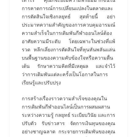
เท่าไร คุณก็จะยิ่งมีความพร้อมมากขึ้นใน
การคาดการณ์การเปลี่ยนแปลงในตลาดและ
การตัดสินใจเชิงกลยุทธ์ สุดท้ายนี้ อย่า
ประมาทความสำคัญของการควบคุมอารมณ์
ความสำเร็จในการเดิมพันกีฬาออนไลน์ต้อง
อาศัยความมีระดับ โดยเฉพาะในช่วงที่แพ้
รวด หลีกเลี่ยงการตัดสินใจที่หุนหันพลันแล่น
บนพื้นฐานของความคับข้องใจหรือความตื่น
เต้น รักษาความคิดที่มีเหตุผล และจำไว้
ว่าการเดิมพันแต่ละครั้งเป็นโอกาสในการ
เรียนรู้และปรับปรุง
การสร้างเรื่องราวความสำเร็จของคุณใน
การเดิมพันกีฬาออนไลน์เป็นการผสมผสาน
ระหว่างความรู้ กลยุทธ์ ระเบียบวินัย และการ
ปรับตัว รับข่าวสาร จัดการเงินทุนของคุณ
อย่างชาญฉลาด กระจายการเดิมพันของคุณ