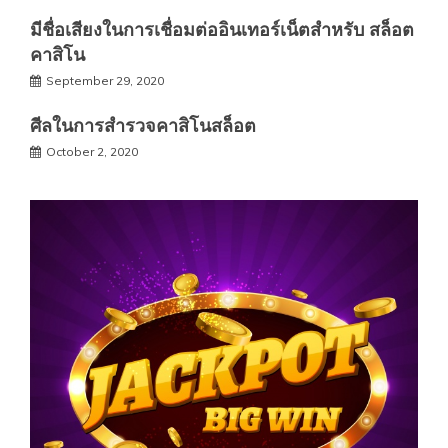
มีชื่อเสียงในการเชื่อมต่ออินเทอร์เน็ตสำหรับ สล็อต
คาสิโน
September 29, 2020
ศีลในการสำรวจคาสิโนสล็อต
October 2, 2020