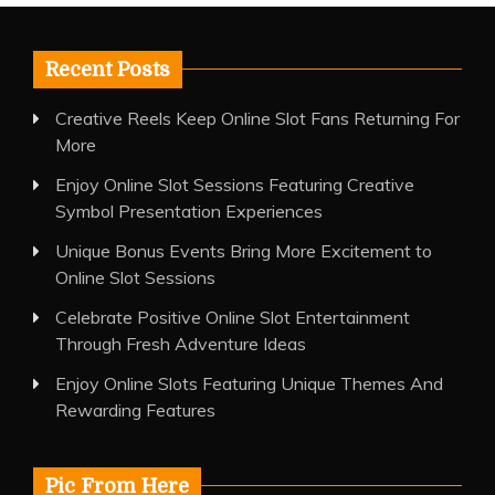
Featuring
Creative
Symbol
Recent Posts
Presentation
Creative Reels Keep Online Slot Fans Returning For
Experiences
More
July 28, 2026
Enjoy Online Slot Sessions Featuring Creative
Symbol Presentation Experiences
Unique Bonus Events Bring More Excitement to
Online Slot Sessions
Celebrate Positive Online Slot Entertainment
Through Fresh Adventure Ideas
Enjoy Online Slots Featuring Unique Themes And
Rewarding Features
Pic From Here