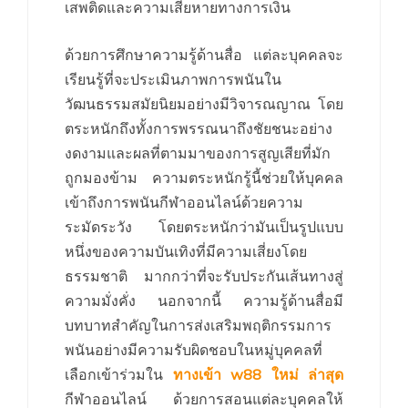
เสพติดและความเสียหายทางการเงิน
ด้วยการศึกษาความรู้ด้านสื่อ แต่ละบุคคลจะ
เรียนรู้ที่จะประเมินภาพการพนันใน
วัฒนธรรมสมัยนิยมอย่างมีวิจารณญาณ โดย
ตระหนักถึงทั้งการพรรณนาถึงชัยชนะอย่าง
งดงามและผลที่ตามมาของการสูญเสียที่มัก
ถูกมองข้าม ความตระหนักรู้นี้ช่วยให้บุคคล
เข้าถึงการพนันกีฬาออนไลน์ด้วยความ
ระมัดระวัง โดยตระหนักว่ามันเป็นรูปแบบ
หนึ่งของความบันเทิงที่มีความเสี่ยงโดย
ธรรมชาติ มากกว่าที่จะรับประกันเส้นทางสู่
ความมั่งคั่ง นอกจากนี้ ความรู้ด้านสื่อมี
บทบาทสำคัญในการส่งเสริมพฤติกรรมการ
พนันอย่างมีความรับผิดชอบในหมู่บุคคลที่
เลือกเข้าร่วมใน
ทางเข้า w88 ใหม่ ล่าสุด
กีฬาออนไลน์ ด้วยการสอนแต่ละบุคคลให้