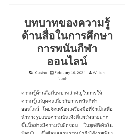
บทบาทของความรู้
ด้านสื่อในการศึกษา
การพนันกีฬา
ออนไลน์
Casino
February 19, 2024
Willian
Noah
ความรู้ด้านสื่อมีบทบาทสำคัญในการให้
ความรู้แก่บุคคลเกี่ยวกับการพนันกีฬา
ออนไลน์ โดยจัดเตรียมเครื่องมือที่จำเป็นเพื่อ
นำทางรูปแบบความบันเทิงที่แพร่หลายมาก
ขึ้นนี้อย่างมีความรับผิดชอบ ในยุคดิจิทัลใน
ปัจจุบัน ซึ่งข้อมูลสามารถเข้าถึงได้ง่ายเพียง