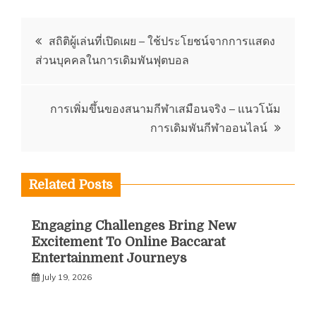
Post
สถิติผู้เล่นที่เปิดเผย – ใช้ประโยชน์จากการแสดง
ส่วนบุคคลในการเดิมพันฟุตบอล
navigation
การเพิ่มขึ้นของสนามกีฬาเสมือนจริง – แนวโน้ม
การเดิมพันกีฬาออนไลน์
Related Posts
Engaging Challenges Bring New
Excitement To Online Baccarat
Entertainment Journeys
July 19, 2026