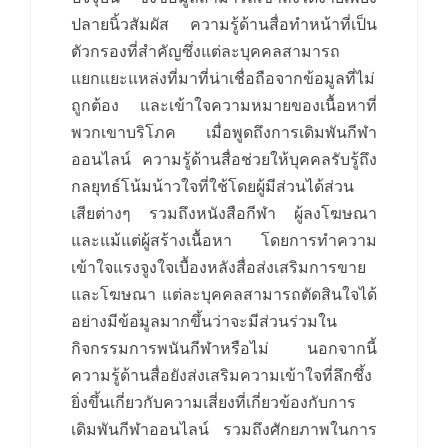
ปลายนิ้วสัมผัส ความรู้ด้านสื่อทำหน้าที่เป็น
ตัวกรองที่สำคัญซึ่งแต่ละบุคคลสามารถ
แยกแยะแหล่งที่มาที่น่าเชื่อถือจากข้อมูลที่ไม่
ถูกต้อง และเข้าใจความหมายของเนื้อหาที่
พวกเขาบริโภค เมื่อพูดถึงการเดิมพันกีฬา
ออนไลน์ ความรู้ด้านสื่อช่วยให้บุคคลรับรู้ถึง
กลยุทธ์โน้มน้าวใจที่ใช้โดยผู้มีส่วนได้ส่วน
เสียต่างๆ รวมถึงหนังสือกีฬา ผู้ลงโฆษณา
และแม้แต่ผู้สร้างเนื้อหา โดยการทำความ
เข้าใจแรงจูงใจเบื้องหลังสื่อส่งเสริมการขาย
และโฆษณา แต่ละบุคคลสามารถตัดสินใจได้
อย่างมีข้อมูลมากขึ้นว่าจะมีส่วนร่วมใน
กิจกรรมการพนันกีฬาหรือไม่ นอกจากนี้
ความรู้ด้านสื่อยังส่งเสริมความเข้าใจที่ลึกซึ้ง
ยิ่งขึ้นเกี่ยวกับความเสี่ยงที่เกี่ยวข้องกับการ
เดิมพันกีฬาออนไลน์ รวมถึงศักยภาพในการ