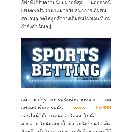
กีฬาที่ได้รับความนิยมมากที่สุด นอกจากนี้
แพลตฟอร์มจำนวนมากยังเสนอการเดิมพัน
สด อนุญาตให้ลูกค้าวางเดิมพันในขณะที่เกม
กำลังดำเนินอยู่
แม้ว่าจะมีธุรกิจการพนันที่หลากหลาย แต่
แพลตฟอร์มการพนัน
www fun888
ออนไลน์ก็มักจะเสนอโบนัสและโบนัส
มากมาย โบนัสเหล่านี้ เช่น โบนัสต้อนรับ เดิม
พันฟรี หรือโปรแกรมความภักดี สามารถให้