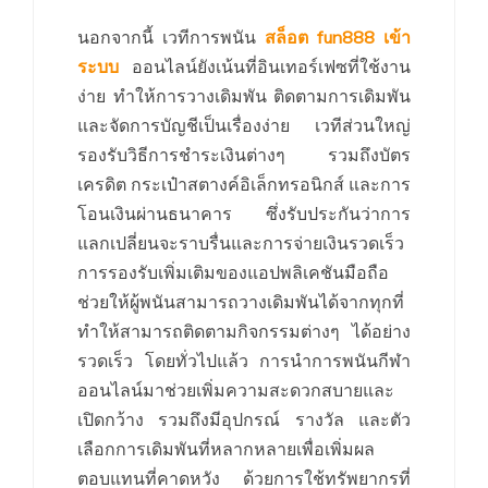
นอกจากนี้ เวทีการพนัน
สล็อต fun888 เข้า
ระบบ
ออนไลน์ยังเน้นที่อินเทอร์เฟซที่ใช้งาน
ง่าย ทำให้การวางเดิมพัน ติดตามการเดิมพัน
และจัดการบัญชีเป็นเรื่องง่าย เวทีส่วนใหญ่
รองรับวิธีการชำระเงินต่างๆ รวมถึงบัตร
เครดิต กระเป๋าสตางค์อิเล็กทรอนิกส์ และการ
โอนเงินผ่านธนาคาร ซึ่งรับประกันว่าการ
แลกเปลี่ยนจะราบรื่นและการจ่ายเงินรวดเร็ว
การรองรับเพิ่มเติมของแอปพลิเคชันมือถือ
ช่วยให้ผู้พนันสามารถวางเดิมพันได้จากทุกที่
ทำให้สามารถติดตามกิจกรรมต่างๆ ได้อย่าง
รวดเร็ว โดยทั่วไปแล้ว การนำการพนันกีฬา
ออนไลน์มาช่วยเพิ่มความสะดวกสบายและ
เปิดกว้าง รวมถึงมีอุปกรณ์ รางวัล และตัว
เลือกการเดิมพันที่หลากหลายเพื่อเพิ่มผล
ตอบแทนที่คาดหวัง ด้วยการใช้ทรัพยากรที่