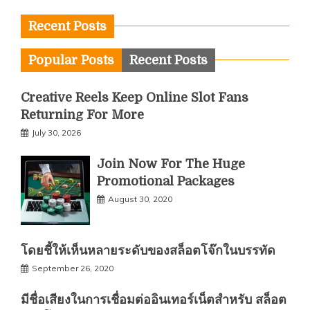
Recent Posts
Popular Posts
Recent Posts
Creative Reels Keep Online Slot Fans
Returning For More
July 30, 2026
Join Now For The Huge
Promotional Packages
August 30, 2020
โดยชี้ให้เห็นหลายระดับของสล็อตโจ๊กในบรรทัด
September 26, 2020
มีชื่อเสียงในการเชื่อมต่ออินเทอร์เน็ตสำหรับ สล็อต