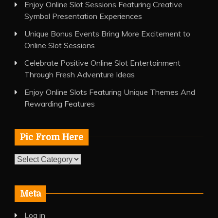
July 28, 2026
Enjoy Online Slot Sessions Featuring Creative
Symbol Presentation Experiences
Unique Bonus Events Bring More Excitement to
Online Slot Sessions
Celebrate Positive Online Slot Entertainment
Through Fresh Adventure Ideas
Enjoy Online Slots Featuring Unique Themes And
Rewarding Features
Pic From Here
Pic
From
Here
Meta
Log in