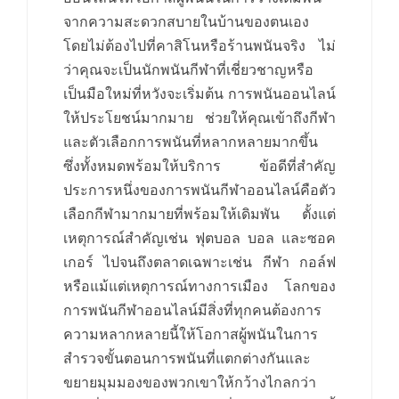
จากความสะดวกสบายในบ้านของตนเอง
โดยไม่ต้องไปที่คาสิโนหรือร้านพนันจริง ไม่
ว่าคุณจะเป็นนักพนันกีฬาที่เชี่ยวชาญหรือ
เป็นมือใหม่ที่หวังจะเริ่มต้น การพนันออนไลน์
ให้ประโยชน์มากมาย ช่วยให้คุณเข้าถึงกีฬา
และตัวเลือกการพนันที่หลากหลายมากขึ้น
ซึ่งทั้งหมดพร้อมให้บริการ ข้อดีที่สำคัญ
ประการหนึ่งของการพนันกีฬาออนไลน์คือตัว
เลือกกีฬามากมายที่พร้อมให้เดิมพัน ตั้งแต่
เหตุการณ์สำคัญเช่น ฟุตบอล บอล และซอค
เกอร์ ไปจนถึงตลาดเฉพาะเช่น กีฬา กอล์ฟ
หรือแม้แต่เหตุการณ์ทางการเมือง โลกของ
การพนันกีฬาออนไลน์มีสิ่งที่ทุกคนต้องการ
ความหลากหลายนี้ให้โอกาสผู้พนันในการ
สำรวจขั้นตอนการพนันที่แตกต่างกันและ
ขยายมุมมองของพวกเขาให้กว้างไกลกว่า