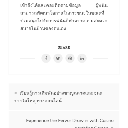
เข้าถึงได้และคอยติดตามข้อมูล ผู้พนัน
สามารถพัฒนาโอกาสในการชนะในขณะที่
ร่วมสนุกไปกับการพนันกีฬาจากความสะดวก
สบายในบ้านของตนเอง
SHARE
Post
เรียนรู้การเดิมพันอย่างชาญฉลาดและชนะ
รางวัลใหญ่ทางออนไลน์
navigation
Experience the Fervor Draw in with Casino