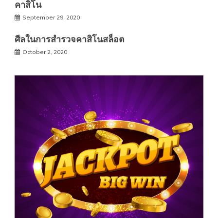
คาสิโน
September 29, 2020
ศีลในการสำรวจคาสิโนสล็อต
October 2, 2020