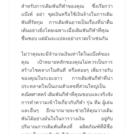
สำหรับการเดิมพันกีฬาของคุณ ซึ่งเรียกว่า
แบ๊งค์ อย่า ขุดเงินหรือใช้เงินจ้างในการเดิม
พันที่รัดกุม การเดิมพันอาจเป็นเรื่องที่น่าตื่น
เต้นอย่างยิ่งโดยเฉพาะเมื่อเดิมพันกีฬาที่คุณ
ชื่นชอบ แต่มันจะแปลงอย่างรวดเร็วเช่นกัน
ไม่ว่าคุณจะมีจำนวนเงินเท่าใดในแบ๊งค์ของ
คุณ เป้าหมายหลักของคุณไม่ควรเป็นการ
สร้างโชคลาภในทันที หรือค่อยๆ เพิ่มรายรับ
ของคุณในระยะยาว การเดิมพันกีฬาที่น่า
ประหลาดใจเป็นเกมตัวเลขที่ส่วนใหญ่เป็น
คณิตศาสตร์ เดิมพันกีฬาที่คุณชอบและจริงจัง
การทำความเข้าใจเกี่ยวกับกีฬา รุ่น ทีม ผู้เล่น
และอื่นๆ อีกมากมายจะช่วยให้คุณวางเดิม
พันได้อย่างมั่นใจในการวางเงิน อยู่กับ
ปริมาณการเดิมพันที่คงที่ ผลิตภัณฑ์ที่มีชื่อ