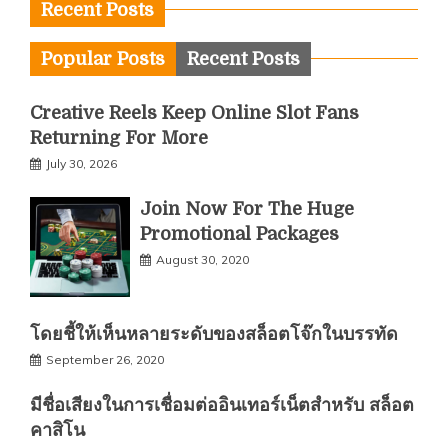
Recent Posts
Popular Posts
Recent Posts
Creative Reels Keep Online Slot Fans
Returning For More
July 30, 2026
Join Now For The Huge
Promotional Packages
August 30, 2020
โดยชี้ให้เห็นหลายระดับของสล็อตโจ๊กในบรรทัด
September 26, 2020
มีชื่อเสียงในการเชื่อมต่ออินเทอร์เน็ตสำหรับ สล็อต
คาสิโน