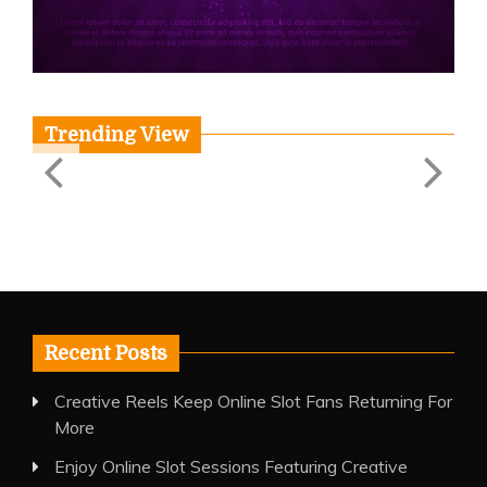
Trending View
Enjoy Online
Slot Sessions
Featuring
Creative
Symbol
Recent Posts
Presentation
Creative Reels Keep Online Slot Fans Returning For
Experiences
More
July 28, 2026
Enjoy Online Slot Sessions Featuring Creative