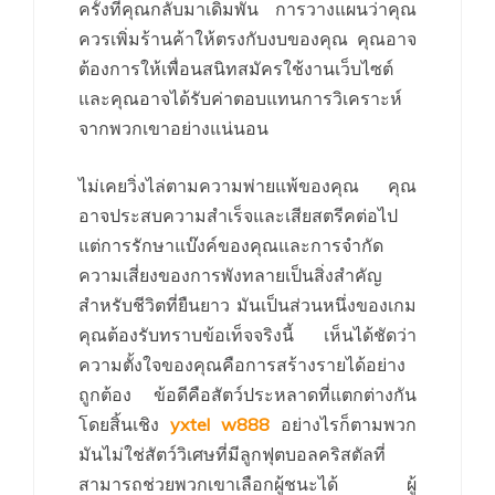
ครั้งที่คุณกลับมาเดิมพัน การวางแผนว่าคุณ
ควรเพิ่มร้านค้าให้ตรงกับงบของคุณ คุณอาจ
ต้องการให้เพื่อนสนิทสมัครใช้งานเว็บไซต์
และคุณอาจได้รับค่าตอบแทนการวิเคราะห์
จากพวกเขาอย่างแน่นอน
ไม่เคยวิ่งไล่ตามความพ่ายแพ้ของคุณ คุณ
อาจประสบความสำเร็จและเสียสตรีคต่อไป
แต่การรักษาแบ๊งค์ของคุณและการจำกัด
ความเสี่ยงของการพังทลายเป็นสิ่งสำคัญ
สำหรับชีวิตที่ยืนยาว มันเป็นส่วนหนึ่งของเกม
คุณต้องรับทราบข้อเท็จจริงนี้ เห็นได้ชัดว่า
ความตั้งใจของคุณคือการสร้างรายได้อย่าง
ถูกต้อง ข้อดีคือสัตว์ประหลาดที่แตกต่างกัน
โดยสิ้นเชิง
yxtel w888
อย่างไรก็ตามพวก
มันไม่ใช่สัตว์วิเศษที่มีลูกฟุตบอลคริสตัลที่
สามารถช่วยพวกเขาเลือกผู้ชนะได้ ผู้