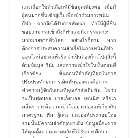
และเลือกใช้ตัวเลือกที่มีข้อมูลเพียงพอ เมื่อมี
ผู้คนมากขึ้นเข้าสู่เว็บเพื่อเข้าร่วมการพนัน
กีฬา ฉากจึงได้รับการพัฒนา ทำให้ผู้ที่ชื่น
ชอบสามารถเข้าถึงกีฬาและกิจกรรมต่างๆ
มากมายจากทั่วโลก อย่างไรก็ตาม หาก
ต้องการประสบความสำเร็จในการพนันกีฬา
ออนไลน์อย่างแท้จริง จำเป็นต้องก้าวไปสู่สิ่งนี้
ด้วยข้อมูล วินัย และความเข้าใจในขั้นตอนที่
เกี่ยวข้อง ขั้นตอนที่สำคัญที่สุดในการ
ปรับปรุงทักษะการเดิมพันของคุณคือการ
ทำความรู้จักกับเกมที่คุณกำลังเดิมพัน ไม่ว่า
จะเป็นฟุตบอล บาสเก็ตบอล เทนนิส หรือเก
มอื่นๆ การมีความเข้าใจอย่างถ่องแท้เกี่ยวกับ
มาตรฐาน ทีม ผู้เล่น และองค์ประกอบโดย
รวมนั้นมีความสำคัญอย่างยิ่ง ข้อมูลนี้จะช่วย
ให้คุณตั้งความคาดหวังที่ได้รับการศึกษา