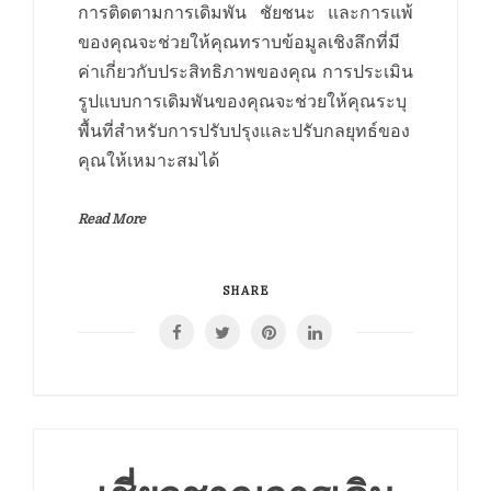
การติดตามการเดิมพัน ชัยชนะ และการแพ้
ของคุณจะช่วยให้คุณทราบข้อมูลเชิงลึกที่มี
ค่าเกี่ยวกับประสิทธิภาพของคุณ การประเมิน
รูปแบบการเดิมพันของคุณจะช่วยให้คุณระบุ
พื้นที่สำหรับการปรับปรุงและปรับกลยุทธ์ของ
คุณให้เหมาะสมได้
Read More
SHARE