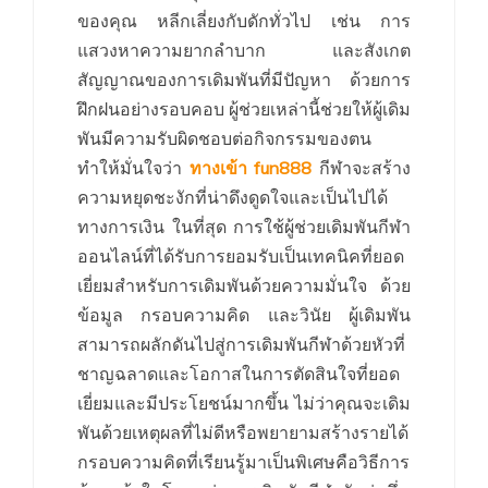
ของคุณ หลีกเลี่ยงกับดักทั่วไป เช่น การ
แสวงหาความยากลำบาก และสังเกต
สัญญาณของการเดิมพันที่มีปัญหา ด้วยการ
ฝึกฝนอย่างรอบคอบ ผู้ช่วยเหล่านี้ช่วยให้ผู้เดิม
พันมีความรับผิดชอบต่อกิจกรรมของตน
ทำให้มั่นใจว่า
ทางเข้า fun888
กีฬาจะสร้าง
ความหยุดชะงักที่น่าดึงดูดใจและเป็นไปได้
ทางการเงิน ในที่สุด การใช้ผู้ช่วยเดิมพันกีฬา
ออนไลน์ที่ได้รับการยอมรับเป็นเทคนิคที่ยอด
เยี่ยมสำหรับการเดิมพันด้วยความมั่นใจ ด้วย
ข้อมูล กรอบความคิด และวินัย ผู้เดิมพัน
สามารถผลักดันไปสู่การเดิมพันกีฬาด้วยหัวที่
ชาญฉลาดและโอกาสในการตัดสินใจที่ยอด
เยี่ยมและมีประโยชน์มากขึ้น ไม่ว่าคุณจะเดิม
พันด้วยเหตุผลที่ไม่ดีหรือพยายามสร้างรายได้
กรอบความคิดที่เรียนรู้มาเป็นพิเศษคือวิธีการ