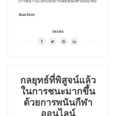
ก้าวหน้าในโลกแห่งการเดิมพันกีฬาอันน่าทึ่ง
Read More
SHARE
กลยุทธ์ที่พิสูจน์แล้ว
ในการชนะมากขึ้น
ด้วยการพนันกีฬา
ออนไลน์