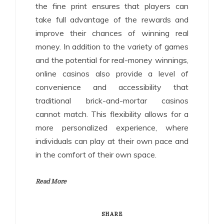
the fine print ensures that players can
take full advantage of the rewards and
improve their chances of winning real
money. In addition to the variety of games
and the potential for real-money winnings,
online casinos also provide a level of
convenience and accessibility that
traditional brick-and-mortar casinos
cannot match. This flexibility allows for a
more personalized experience, where
individuals can play at their own pace and
in the comfort of their own space.
Read More
SHARE