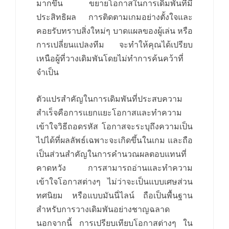
มากขึ้น ขยายโอกาสในการเดิมพันที่มี
ประสิทธิผล การติดตามเกมอย่างตั้งใจและ
คอยรับทราบสิ่งใหม่ๆ บาดแผลของผู้เล่น หรือ
การเปลี่ยนแปลงทีม จะทำให้คุณได้เปรียบ
เหนือผู้ที่วางเดิมพันโดยไม่ทำการค้นคว้าที่
จำเป็น
ตัวแปรสำคัญในการเดิมพันที่ประสบความ
สำเร็จคือการแยกแยะโอกาสและทำความ
เข้าใจวิธีถอดรหัส โอกาสจะระบุถึงความเป็น
ไปได้ที่ผลลัพธ์เฉพาะจะเกิดขึ้นในเกม และถือ
เป็นส่วนสำคัญในการคำนวณผลตอบแทนที่
คาดหวัง การสามารถอ่านและทำความ
เข้าใจโอกาสต่างๆ ไม่ว่าจะเป็นแบบเศษส่วน
ทศนิยม หรือแบบมันนี่ไลน์ ถือเป็นพื้นฐาน
สำหรับการวางเดิมพันอย่างชาญฉลาด
นอกจากนี้ การเปรียบเทียบโอกาสต่างๆ ใน