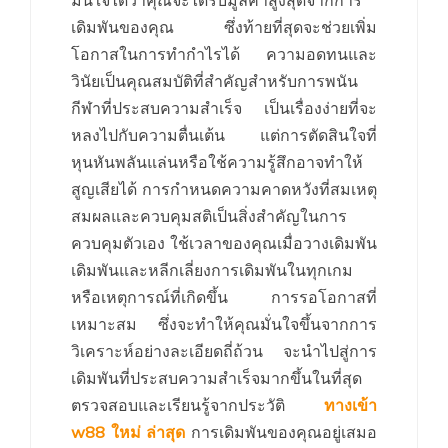
เดิมพันของคุณ ซึ่งท้ายที่สุดจะช่วยเพิ่ม
โอกาสในการทำกำไรได้ ความอดทนและ
วินัยเป็นคุณสมบัติที่สำคัญสำหรับการพนัน
กีฬาที่ประสบความสำเร็จ เป็นเรื่องง่ายที่จะ
หลงไปกับความตื่นเต้น แต่การตัดสินใจที่
หุนหันพลันแล่นหรือใช้ความรู้สึกอาจทำให้
สูญเสียได้ การกำหนดความคาดหวังที่สมเหตุ
สมผลและควบคุมสติเป็นสิ่งสำคัญในการ
ควบคุมตัวเอง ใช้เวลาของคุณเมื่อวางเดิมพัน
เดิมพันและหลีกเลี่ยงการเดิมพันในทุกเกม
หรือเหตุการณ์ที่เกิดขึ้น การรอโอกาสที่
เหมาะสม ซึ่งจะทำให้คุณมั่นใจขึ้นจากการ
วิเคราะห์อย่างละเอียดถี่ถ้วน จะนำไปสู่การ
เดิมพันที่ประสบความสำเร็จมากขึ้นในที่สุด
ตรวจสอบและเรียนรู้จากประวัติ
ทางเข้า
w88 ใหม่ ล่าสุด
การเดิมพันของคุณอยู่เสมอ