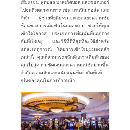
เสียง เช่น ฟุตบอล บาสเก็ตบอล และซอคเกอร์
ไปจนถึงตลาดเฉพาะ เช่น เทนนิส กอล์ฟ และ
กีฬา ผู้ช่วยที่ยุติธรรมจะแยกแยะความซับ
ซ้อนของการเดิมพันในแต่ละเกม ช่วยให้คุณ
เข้าใจโอกาส ประเภทการเดิมพันที่แตกต่าง
กันที่เปิดอยู่ และวิธีที่ดีที่สุดที่จะใช้สำหรับ
แต่ละเหตุการณ์ โดยการเข้าใจมุมมองหลัก
เหล่านี้ คุณก็สามารถผลักดันการเดิมพันของ
คุณไปสู่ความชัดเจนและความแน่ชัดมากขึ้น
จำกัดความลับและสนับสนุนขีดจำกัดที่แท้
จริงของคุณในการก้าวหน้า