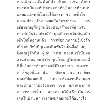
ทางเมื่อต้องเดิมพันกีฬา ตัวอย่างเช่น อัตรา
ต่อรองเป็นองค์ประกอบสำคัญในการกำหนด
ผลตอบแทนที่เป็นไปได้และทำความเข้าใจ
ความน่าจะเป็นของผลลัพธ์บางอย่าง การ
เชี่ยวชาญพื้นฐานนี้จะช่วยสร้างเวทีสำหรับ
การตัดสินใจอย่างมีข้อมูลเมื่อวางเดิมพัน เมื่อ
เข้าใจพื้นฐานแล้ว การพัฒนาความรู้เชิงลึก
เกี่ยวกับกีฬาที่คุณจะเดิมพันจึงเป็นสิ่งสำคัญ
ยิ่งคุณรู้จักทีม ผู้เล่น โค้ช และแนวโน้มผล
งานล่าสุดมากเท่าไร คุณก็จะอยู่ในตำแหน่งที่
ดีขึ้นในการทำนายผลที่มีโอกาสประสบความ
สำเร็จสูงขึ้นเท่านั้น ซึ่งหมายความว่าต้อง
คอยอัปเดตสถิติ วิเคราะห์ผลงานที่ผ่านมา
และศึกษาว่าปัจจัยต่างๆ เช่น สภาพอากาศ
อาการบาดเจ็บ และความได้เปรียบในการ
เล่นในบ้าน สามารถส่งผลต่อเกมได้อย่างไร