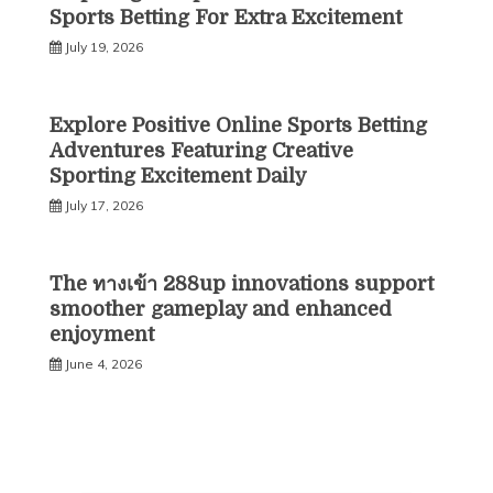
Sports Betting For Extra Excitement
July 19, 2026
Explore Positive Online Sports Betting
Adventures Featuring Creative
Sporting Excitement Daily
July 17, 2026
The ทางเข้า 288up innovations support
smoother gameplay and enhanced
enjoyment
June 4, 2026