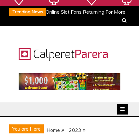
Skip
Creative Reels Keep Online Slot Fans Returning For More
Trending News
to
Enjoy Online Slot Sessions Featuring Creative Symbol
content
Presentation Experiences
Unique Bonus Events Bring
More Excitement to Online Slot Sessions
Celebrate
Positive Online Slot Entertainment Through Fresh
Adventure Ideas
Enjoy Online Slots Featuring Unique
Themes And Rewarding Features
Calperet Parera
Creative Reels Keep Online Slot Fans Returning For More
Enjoy Online Slot Sessions Featuring Creative Symbol
Presentation Experiences
Unique Bonus Events Bring
More Excitement to Online Slot Sessions
Celebrate
Positive Online Slot Entertainment Through Fresh
Adventure Ideas
Enjoy Online Slots Featuring Unique
Themes And Rewarding Features
You are Here
Home
2023