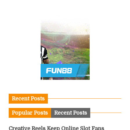
Recent Posts
Popular Posts
Recent Posts
Creative Reels Keep Online Slot Fans