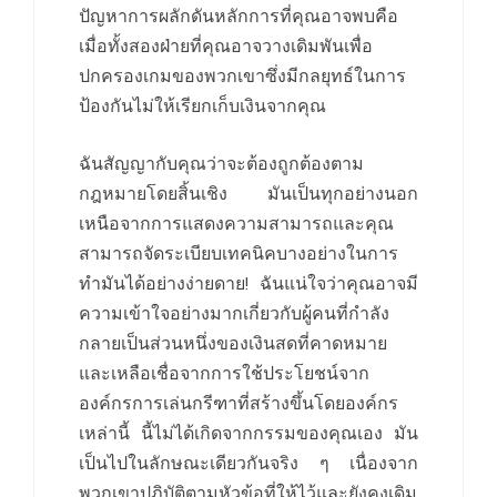
ปัญหาการผลักดันหลักการที่คุณอาจพบคือ
เมื่อทั้งสองฝ่ายที่คุณอาจวางเดิมพันเพื่อ
ปกครองเกมของพวกเขาซึ่งมีกลยุทธ์ในการ
ป้องกันไม่ให้เรียกเก็บเงินจากคุณ
ฉันสัญญากับคุณว่าจะต้องถูกต้องตาม
กฎหมายโดยสิ้นเชิง มันเป็นทุกอย่างนอก
เหนือจากการแสดงความสามารถและคุณ
สามารถจัดระเบียบเทคนิคบางอย่างในการ
ทำมันได้อย่างง่ายดาย! ฉันแน่ใจว่าคุณอาจมี
ความเข้าใจอย่างมากเกี่ยวกับผู้คนที่กำลัง
กลายเป็นส่วนหนึ่งของเงินสดที่คาดหมาย
และเหลือเชื่อจากการใช้ประโยชน์จาก
องค์กรการเล่นกรีฑาที่สร้างขึ้นโดยองค์กร
เหล่านี้ นี้ไม่ได้เกิดจากกรรมของคุณเอง มัน
เป็นไปในลักษณะเดียวกันจริง ๆ เนื่องจาก
พวกเขาปฏิบัติตามหัวข้อที่ให้ไว้และยังคงเดิม