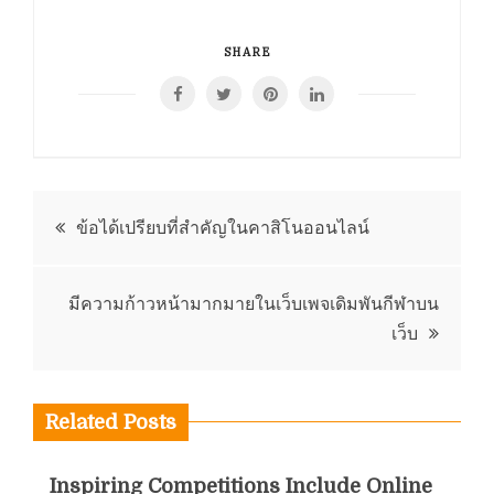
SHARE
Post
ข้อได้เปรียบที่สำคัญในคาสิโนออนไลน์
navigation
มีความก้าวหน้ามากมายในเว็บเพจเดิมพันกีฬาบน
เว็บ
Related Posts
Inspiring Competitions Include Online