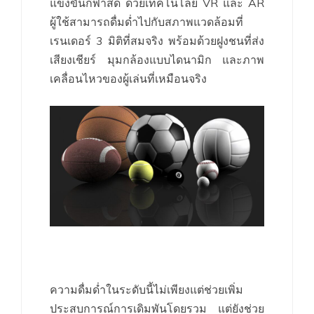
แข่งขันกีฬาสด ด้วยเทคโนโลยี VR และ AR
ผู้ใช้สามารถดื่มด่ำไปกับสภาพแวดล้อมที่
เรนเดอร์ 3 มิติที่สมจริง พร้อมด้วยฝูงชนที่ส่ง
เสียงเชียร์ มุมกล้องแบบไดนามิก และภาพ
เคลื่อนไหวของผู้เล่นที่เหมือนจริง
ความดื่มด่ำในระดับนี้ไม่เพียงแต่ช่วยเพิ่ม
ประสบการณ์การเดิมพันโดยรวม แต่ยังช่วย