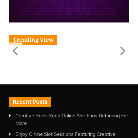
Trending View
Enjoy Online
Slot Sessions
Featuring
Creative
Symbol
Recent Posts
Presentation
Creative Reels Keep Online Slot Fans Returning For
Experiences
More
July 28, 2026
Enjoy Online Slot Sessions Featuring Creative