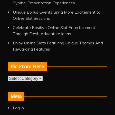
Symbol Presentation Experiences
Unique Bonus Events Bring More Excitement to
Online Slot Sessions
Celebrate Positive Online Slot Entertainment
Through Fresh Adventure Ideas
Enjoy Online Slots Featuring Unique Themes And
Rewarding Features
Pic From Here
Pic
From
Here
Meta
Log in