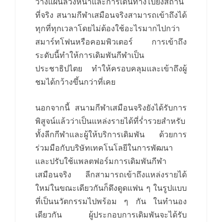
วางแผนล่วงหน้าและการเดินทางไปยังสถาน
ที่จริง สนามกีฬาเสมือนจริงสามารถเข้าถึงได้
ทุกที่ทุกเวลาโดยไม่ต้องใช้อะไรมากไปกว่า
สมาร์ทโฟนหรือคอมพิวเตอร์ การเข้าถึง
ระดับนี้ทำให้การเดิมพันกีฬาเป็น
ประชาธิปไตย ทำให้ครอบคลุมและเข้าถึงผู้
ชมได้กว้างขึ้นกว่าที่เคย
นอกจากนี้ สนามกีฬาเสมือนจริงยังได้รับการ
พิสูจน์แล้วว่าเป็นแหล่งรายได้ที่ร่ำรวยสำหรับ
ทั้งลีกกีฬาและผู้ให้บริการเดิมพัน ด้วยการ
ร่วมมือกับบริษัทเทคโนโลยีในการพัฒนา
และปรับใช้แพลตฟอร์มการเดิมพันกีฬา
เสมือนจริง ลีกสามารถเข้าถึงแหล่งรายได้
ใหม่ในขณะเดียวกันก็ดึงดูดแฟน ๆ ในรูปแบบ
ที่เป็นนวัตกรรมไปพร้อม ๆ กัน ในทำนอง
เดียวกัน ผู้ประกอบการเดิมพันจะได้รับ