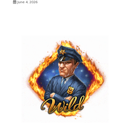
June 4, 2026